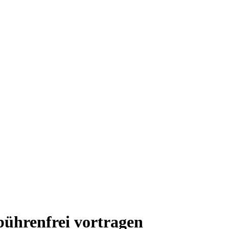
bührenfrei vortragen