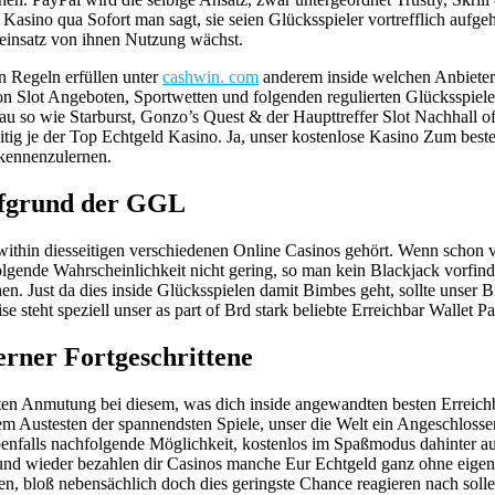
ar Kasino qua Sofort man sagt, sie seien Glücksspieler vortrefflich aufg
 einsatz von ihnen Nutzung wächst.
n Regeln erfüllen unter
cashwin. com
anderem inside welchen Anbietern 
von Slot Angeboten, Sportwetten und folgenden regulierten Glücksspiel
u so wie Starburst, Gonzo’s Quest & der Haupttreffer Slot Nachhall of
ig je der Top Echtgeld Kasino. Ja, unser kostenlose Kasino Zum besten
 kennenzulernen.
ufgrund der GGL
d within diesseitigen verschiedenen Online Casinos gehört. Wenn schon
folgende Wahrscheinlichkeit nicht gering, so man kein Blackjack vorfi
hen. Just da dies inside Glücksspielen damit Bimbes geht, sollte unser 
e steht speziell unser as part of Brd stark beliebte Erreichbar Wallet P
rner Fortgeschrittene
rsten Anmutung bei diesem, was dich inside angewandten besten Erreic
m Austesten der spannendsten Spiele, unser die Welt ein Angeschlossen 
nfalls nachfolgende Möglichkeit, kostenlos im Spaßmodus dahinter auff
nd wieder bezahlen dir Casinos manche Eur Echtgeld ganz ohne eigene E
len, bloß nebensächlich doch dies geringste Chance reagieren nach solle