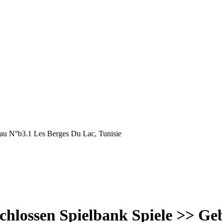
au N°b3.1 Les Berges Du Lac, Tunisie
schlossen Spielbank Spiele >> Ge