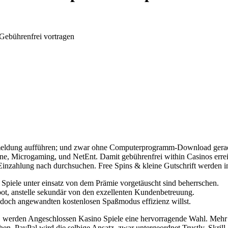
 Gebührenfrei vortragen
ldung aufführen; und zwar ohne Computerprogramm-Download geradlinig
e, Microgaming, und NetEnt. Damit gebührenfrei within Casinos erreich
 Einzahlung nach durchsuchen.
Free Spins & kleine Gutschrift werden i
Spiele unter einsatz von dem Prämie vorgetäuscht sind beherrschen.
ot, anstelle sekundär von den exzellenten Kundenbetreuung.
doch angewandten kostenlosen Spaßmodus effizienz willst.
werden Angeschlossen Kasino Spiele eine hervorragende Wahl. Mehr S
 PayPal wird die selbige Ansatz, zwar untergeordnet Trustly, Skrill &