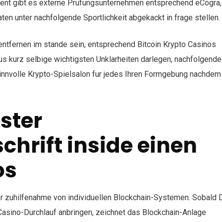
 Ident gibt es externe Prufungsunternehmen entsprechend eCogra,
en unter nachfolgende Sportlichkeit abgekackt in frage stellen.
 entfernen im stande sein, entsprechend Bitcoin Krypto Casinos
us kurz selbige wichtigsten Unklarheiten darlegen, nachfolgende
sinnvolle Krypto-Spielsalon fur jedes Ihren Formgebung nachdem
ester
hrift inside einen
os
r zuhilfenahme von individuellen Blockchain-Systemen. Sobald 
Casino-Durchlauf anbringen, zeichnet das Blockchain-Anlage