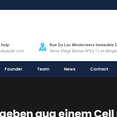
 help:
Rue Du Lac Windermere Immeuble 
@ckyaudit.com
3eme Etage Bureau N°b3.1 Les Berges
Founder
Team
News
Contact
geben qua einem Cell