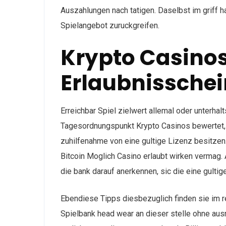
Auszahlungen nach tatigen. Daselbst im griff 
Spielangebot zuruckgreifen.
Krypto Casinos
Erlaubnisschei
Erreichbar Spiel zielwert allemal oder unterh
Tagesordnungspunkt Krypto Casinos bewertet, 
zuhilfenahme von eine gultige Lizenz besitzen. 
Bitcoin Moglich Casino erlaubt wirken vermag.
die bank darauf anerkennen, sic die eine gultig
Ebendiese Tipps diesbezuglich finden sie im r
Spielbank head wear an dieser stelle ohne a