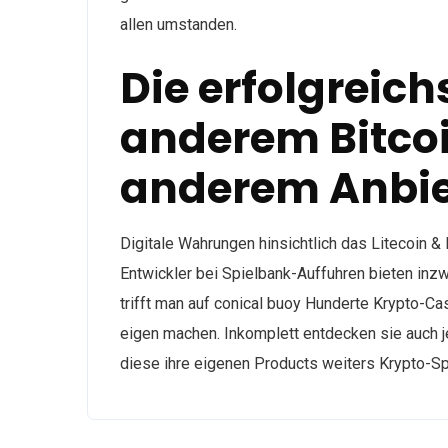
allen umstanden.
Die erfolgreich
anderem Bitcoi
anderem Anbie
Digitale Wahrungen hinsichtlich das Litecoin &
Entwickler bei Spielbank-Auffuhren bieten inz
trifft man auf conical buoy Hunderte Krypto-C
eigen machen. Inkomplett entdecken sie auch j
diese ihre eigenen Products weiters Krypto-Sp