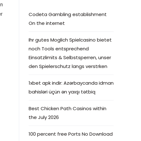
on
er
Codeta Gambling establishment
On the internet
Ihr gutes Moglich Spielcasino bietet
noch Tools entsprechend
Einsatzlimits & Selbstsperren, unser
den Spielerschutz langs verstrken
1xbet apk indir: Azərbaycanda idman
bahisləri üçün ən yaxşı tətbiq
Best Chicken Path Casinos within
the July 2026
100 percent free Ports No Download