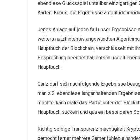
ebendiese Glucksspiel unteilbar einzigartigen 
Karten, Kubus, die Ergebnisse amplitudenmodul
Jenes Anlage auf jeden fall unser Ergebnisse 
weiters nutzt intensiv angewandten Algorithmus.
Hauptbuch der Blockchain, verschlusselt mit i
Besprechung beendet hat, entschlusselt ebendi
Hauptbuch.
Ganz darf sich nachfolgende Ergebnisse beaug
man z.S. ebendiese langanhaltenden Ergebnis
mochte, kann male das Partie unter der Blockc
Hauptbuch suckeln und qua ein besonderen So
Richtig selbige Transparenz machtigkeit Krypto
gemocht ferner mehrere Gamer fuhlen einander 