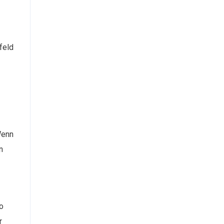
feld
Wenn
n
o
r