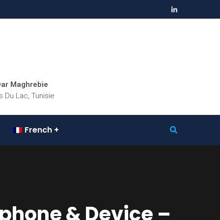
Dar Maghrebie
 Du Lac, Tunisie
French
 phone & Device –