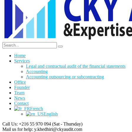
Home
Services
Legal and contractual audit of the financial statements
Accounting
Accounting outsourcing or subcontracting
Office
Founder
Team
News
Contact
French
English
Call Us: +216 55 970 094
(Sat - Thursday)
Mail us for help:
y.khedhiri@ckyaudit.com