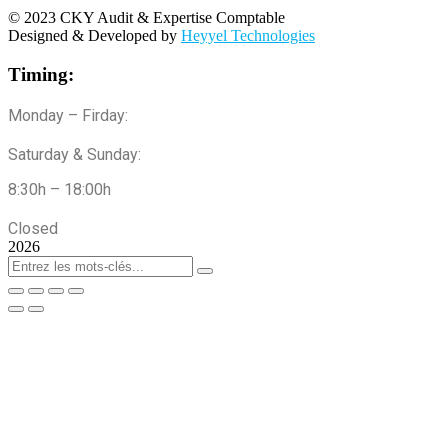
© 2023 CKY Audit & Expertise Comptable
Designed & Developed by
Heyyel Technologies
Timing:
Monday – Firday:
Saturday & Sunday:
8:30h – 18:00h
Closed
2026