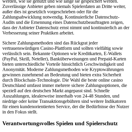
werden, wie sie genutzt und wie lange sie gespeichert werden.
Zuverlässige Anbieter geben niemals Spielerdaten an Dritte weiter,
außer dies ist gesetzlich vorgeschrieben oder für die
Zahlungsabwicklung notwendig. Kontinuierliche Datenschutz-
Audits und die Ernennung eines Datenschutzbeauftragten zeigen,
dass der Anbieter Datenschutz ernst nimmt und kontinuierlich an der
Verbesserung seiner Praktiken arbeitet.
Sichere Zahlungsmethoden sind das Rückgrat jeder
vertrauenswürdigen Casino-Plattform und sollten vielfältig sowie
verlässlich sein. Bekannte Optionen wie Kreditkarten, E-Wallets
(PayPal, Skrill, Neteller), Banküberweisungen und Prepaid-Karten
bieten unterschiedliche Vorteile hinsichtlich Geschwindigkeit und
Anonymität. Moderne Zahlungsmethoden wie Kryptowährungen
gewinnen zunehmend an Bedeutung und bieten extra Sicherheit
durch Blockchain-Technologie. Die Wahl die beste online casino
Deutschland umfasst immer mehrere sichere Zahlungsoptionen, die
speziell auf den deutschen Markt angepasst sind. Schnelle
Auszahlungen, idealerweise innerhalb von 24-48 Stunden, und
niedrige oder keine Transaktionsgebühren sind weitere Indikatoren
für einen kundenorientierten Service, der die Bedürfnisse der Nutzer
in den Fokus stellt.
Verantwortungsvolles Spielen und Spielerschutz