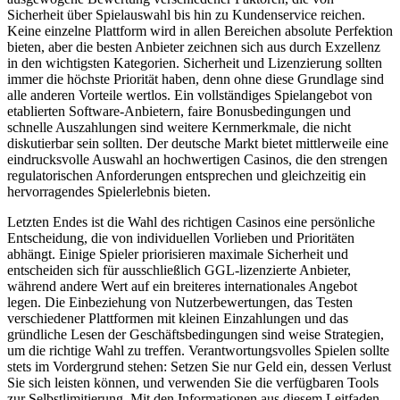
Sicherheit über Spielauswahl bis hin zu Kundenservice reichen.
Keine einzelne Plattform wird in allen Bereichen absolute Perfektion
bieten, aber die besten Anbieter zeichnen sich aus durch Exzellenz
in den wichtigsten Kategorien. Sicherheit und Lizenzierung sollten
immer die höchste Priorität haben, denn ohne diese Grundlage sind
alle anderen Vorteile wertlos. Ein vollständiges Spielangebot von
etablierten Software-Anbietern, faire Bonusbedingungen und
schnelle Auszahlungen sind weitere Kernmerkmale, die nicht
diskutierbar sein sollten. Der deutsche Markt bietet mittlerweile eine
eindrucksvolle Auswahl an hochwertigen Casinos, die den strengen
regulatorischen Anforderungen entsprechen und gleichzeitig ein
hervorragendes Spielerlebnis bieten.
Letzten Endes ist die Wahl des richtigen Casinos eine persönliche
Entscheidung, die von individuellen Vorlieben und Prioritäten
abhängt. Einige Spieler priorisieren maximale Sicherheit und
entscheiden sich für ausschließlich GGL-lizenzierte Anbieter,
während andere Wert auf ein breiteres internationales Angebot
legen. Die Einbeziehung von Nutzerbewertungen, das Testen
verschiedener Plattformen mit kleinen Einzahlungen und das
gründliche Lesen der Geschäftsbedingungen sind weise Strategien,
um die richtige Wahl zu treffen. Verantwortungsvolles Spielen sollte
stets im Vordergrund stehen: Setzen Sie nur Geld ein, dessen Verlust
Sie sich leisten können, und verwenden Sie die verfügbaren Tools
zur Selbstlimitierung. Mit den Informationen aus diesem Leitfaden