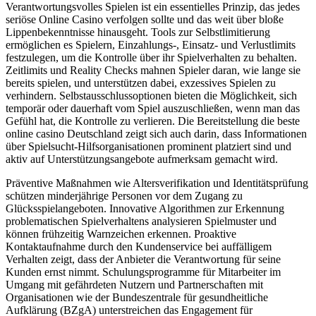
Verantwortungsvolles Spielen ist ein essentielles Prinzip, das jedes
seriöse Online Casino verfolgen sollte und das weit über bloße
Lippenbekenntnisse hinausgeht. Tools zur Selbstlimitierung
ermöglichen es Spielern, Einzahlungs-, Einsatz- und Verlustlimits
festzulegen, um die Kontrolle über ihr Spielverhalten zu behalten.
Zeitlimits und Reality Checks mahnen Spieler daran, wie lange sie
bereits spielen, und unterstützen dabei, exzessives Spielen zu
verhindern. Selbstausschlussoptionen bieten die Möglichkeit, sich
temporär oder dauerhaft vom Spiel auszuschließen, wenn man das
Gefühl hat, die Kontrolle zu verlieren. Die Bereitstellung die beste
online casino Deutschland zeigt sich auch darin, dass Informationen
über Spielsucht-Hilfsorganisationen prominent platziert sind und
aktiv auf Unterstützungsangebote aufmerksam gemacht wird.
Präventive Maßnahmen wie Altersverifikation und Identitätsprüfung
schützen minderjährige Personen vor dem Zugang zu
Glücksspielangeboten. Innovative Algorithmen zur Erkennung
problematischen Spielverhaltens analysieren Spielmuster und
können frühzeitig Warnzeichen erkennen. Proaktive
Kontaktaufnahme durch den Kundenservice bei auffälligem
Verhalten zeigt, dass der Anbieter die Verantwortung für seine
Kunden ernst nimmt. Schulungsprogramme für Mitarbeiter im
Umgang mit gefährdeten Nutzern und Partnerschaften mit
Organisationen wie der Bundeszentrale für gesundheitliche
Aufklärung (BZgA) unterstreichen das Engagement für