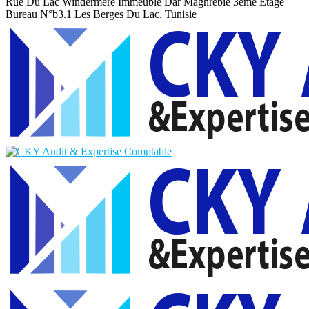
Rue Du Lac Windermere Immeuble Dar Maghrebie
3eme Etage
Bureau N°b3.1 Les Berges Du Lac, Tunisie