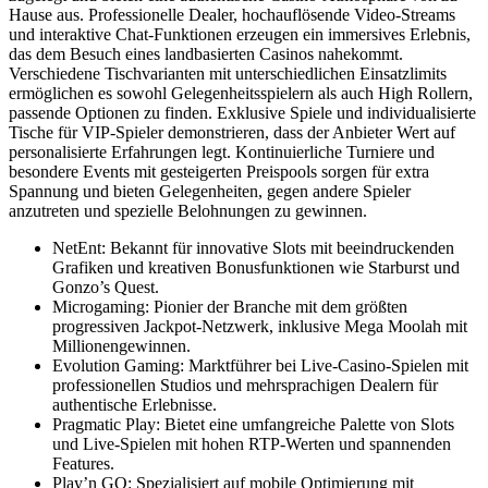
Hause aus. Professionelle Dealer, hochauflösende Video-Streams
und interaktive Chat-Funktionen erzeugen ein immersives Erlebnis,
das dem Besuch eines landbasierten Casinos nahekommt.
Verschiedene Tischvarianten mit unterschiedlichen Einsatzlimits
ermöglichen es sowohl Gelegenheitsspielern als auch High Rollern,
passende Optionen zu finden. Exklusive Spiele und individualisierte
Tische für VIP-Spieler demonstrieren, dass der Anbieter Wert auf
personalisierte Erfahrungen legt. Kontinuierliche Turniere und
besondere Events mit gesteigerten Preispools sorgen für extra
Spannung und bieten Gelegenheiten, gegen andere Spieler
anzutreten und spezielle Belohnungen zu gewinnen.
NetEnt: Bekannt für innovative Slots mit beeindruckenden
Grafiken und kreativen Bonusfunktionen wie Starburst und
Gonzo’s Quest.
Microgaming: Pionier der Branche mit dem größten
progressiven Jackpot-Netzwerk, inklusive Mega Moolah mit
Millionengewinnen.
Evolution Gaming: Marktführer bei Live-Casino-Spielen mit
professionellen Studios und mehrsprachigen Dealern für
authentische Erlebnisse.
Pragmatic Play: Bietet eine umfangreiche Palette von Slots
und Live-Spielen mit hohen RTP-Werten und spannenden
Features.
Play’n GO: Spezialisiert auf mobile Optimierung mit