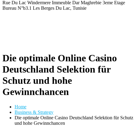
Rue Du Lac Windermere Immeuble Dar Maghrebie
3eme Etage
Bureau N°b3.1 Les Berges Du Lac, Tunisie
Die optimale Online Casino
Deutschland Selektion für
Schutz und hohe
Gewinnchancen
Home
Business & Strategy
Die optimale Online Casino Deutschland Selektion für Schutz
und hohe Gewinnchancen