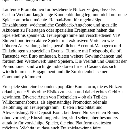
Laufende Promotionen für bestehende Nutzer zeigen, dass das
Casino Wert auf langfristige Kundenbindung legt und nicht nur neue
Spieler anlocken möchte. Reload-Boni für regelmäßige
Einzahlungen, wöchentliche Cashback-Angebote und spezielle
Aktionen zu Feiertagen oder speziellen Ereignissen halten das
Spielerlebnis spannend. Treueprogramme mit verschiedenen VIP-
Stufen honorieren aktive Spieler mit exklusiven Vorteilen wie
höheren Auszahlungslimits, persönlichen Account-Managern und
Einladungen zu speziellen Events. Turniere mit Preispools, die oft
Tausende von Euro umfassen, bieten weitere Gewinnchancen und
fördern den Wettbewerb unter Spielern. Die Vielfalt und Qualität der
Promotionen sind wichtige Indikatoren für ein Casino, das sich
wirklich um das Engagement und die Zufriedenheit seiner
Community kümmert.
Freispiele sind eine besonders populäre Bonusform, die es Nutzern
erlaubt, neue Slots ohne Risiko zu testen und dabei echtes Geld zu
gewinnen. Diverse Arten von Freispielen – ob als Teil des
Willkommensbonus, als eigenständige Promotion oder als
Belohnung im Treueprogramm – bieten Flexibilität und
Abwechslung. No-Deposit-Boni, bei denen Nutzer einen Bonus
ohne vorherige Einzahlung erhalten, sind selten, aber besonders
attraktiv für vorsichtige Spieler, die eine Plattform erst testen
möchten. Wichtig ist, dass auch Freispielgewinne faire