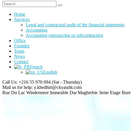
Home
Services
Legal and contractual audit of the financial statements
Accounting
Accounting outsourcing or subcontracting
Office
Founder
Team
News
Contact
French
English
Call Us: +216 55 970 094
(Sat - Thursday)
Mail us for help:
y.khedhiri@ckyaudit.com
Rue Du Lac Windermere Immeuble Dar Maghrebie
3eme Etage Bure