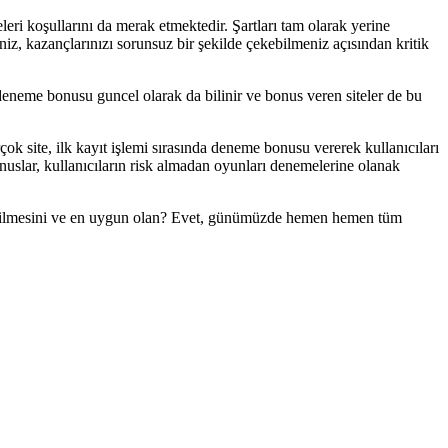
eri koşullarını da merak etmektedir. Şartları tam olarak yerine
niz, kazançlarınızı sorunsuz bir şekilde çekebilmeniz açısından kritik
eneme bonusu guncel olarak da bilinir ve bonus veren siteler de bu
çok site, ilk kayıt işlemi sırasında deneme bonusu vererek kullanıcıları
nuslar, kullanıcıların risk almadan oyunları denemelerine olanak
neyebilmesini ve en uygun olan? Evet, günümüzde hemen hemen tüm