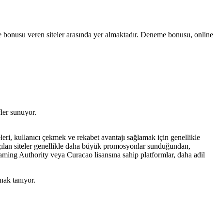
 bonusu veren siteler arasında yer almaktadır. Deneme bonusu, online
fler sunuyor.
leri, kullanıcı çekmek ve rekabet avantajı sağlamak için genellikle
açılan siteler genellikle daha büyük promosyonlar sunduğundan,
a Gaming Authority veya Curacao lisansına sahip platformlar, daha adil
nak tanıyor.