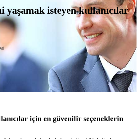
 yaşamak isteyen kullanıcılar
esi
nıcılar için en güvenilir seçeneklerin