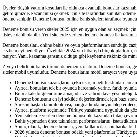
Üyeler, düşük yatırım koşulları ile oldukça avantajlı bonuslar kazanab
getirdiğinizde, kazancınızı çekmek için site tarafından sunulan ödeme y
öneme sahiptir. Deneme bonusu, online bahis siteleri tarafınca oyuncul
Deneme bonusu veren siteler 2025 için en uygun olanları seçmek için 
listeye dahil olabilir. Yeni sitelerde verilen deneme bonusu ile kazanıla
Deneme bonusları, online bahis ve oyun platformlarının sunduğu cazip te
cezbetmeyi hedefliyor. Özellikle 2024 yılı itibarıyla birçok platform,
tanıyor. Yani, kazanma şansınız olduğu gibi kaybetme riskiniz de mi
Z veya belirli bir bahis türünü denemeniz olabilir. Deneme bonusu, 
siteler mobil uyumludur. Deneme bonuslarını mobil tarayıcı veya uygul
Deneme bonusu kazançlarını çekmek için belirli adımları tamam
Ayrıca, bonusları tek bir oyunda harcamak yerine, farklı oyunlar
Bu makale bilgilendirme amaçlıdır ve yatırım tavsiyesi niteliği 
Deneme bonusunu en iyi şekilde değerlendirmek için bazı strateji
Sürecin baştan tanımlı olması, hangi adımda neyin talep edileceğ
Ayrıca, platform seçiminde Türkiye yasalarına uygunluk da gö
Yeni sitelerde verilen deneme bonusu ile kazanılan tutar, çevrim 
Bahis yapmadan önce takımların performanslarını, istatistiklerin
Sonuç olarak, deneme bonusu, yeni kullanıcılar için harika bir ba
2026 yılında deneme bonusu odaklı yeni platformlar Türkiye pa