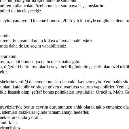
yrıca ilk para yatırma işleminde de sunabilir.
diren kullanıcılara özel bonuslar sunmaya başlamışlardır.
endleri de inceleyeceğiz.
eneyim yaratıyor. Deneme bonusu, 2025 yılı itibariyle en güncel deneme
tıdır.
tirerek bu avantajlardan kolayca faydalanabilirsiniz.
ında daha doğru seçim yapabilirsiniz.
ararlanın.
 oyun, nakit bonusu ya da ücretsiz bahis gibi.
iğerleri belirli oyunlarda veya belirli günlerde geçerli olan özel tekli
ekir.
itelerin verdiği deneme bonusları ile vakit kaybetmeyin. Yeni bahis site
ara katılabilir ve siteye güven duyarlarsa yatırım yapabilirler. Yeni 
llikle lisanslı olup, şeffaf bonus politikaları uygularlar. Örneğin, Malt
u arayüzleriyle bonus çevrim durumunuzu anlık olarak takip etmenize ola
 işlemleri dakikalar içinde tamamlamayı hedefler.
ekler arasında yer alır.
nür kılar.
irmelisiniz.