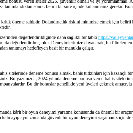
eneme bonusu veren siteler 2025, güvenilir olmalı ve iyi yorumlanmalı. A
za tanımlandıktan sonra, belirli bir süre içinde kullanmanız gerekir. Bo
itik öneme sahiptir. Dolandırıcılık riskini minimize etmek için belirli 
tedir.
erinden değerlendirildiğinde daha sağlıklı bir tablo
https://valleyventa
an da değerlendirilmiş olur. Deneyimlerimize dayanarak, bu filtrelerden 
dan tanıtmayı hedefleyen basit bir mantıkla çalışır.
is sitelerinde deneme bonusu almak, bahis tutkunları için kazançlı bir 
lirsiniz. Bu yazımızda, 2024 yılında deneme bonusu veren bahis sitelerini
kampanyalardır. Bu tür bonuslar genellikle yeni üyeleri çekmek amacıy
manda kârlı bir oyun deneyimi yaratma konusunda da önemli bir araçtı
kla kalmayıp aynı zamanda güvenli bir oyun deneyimi yaşamanız için de