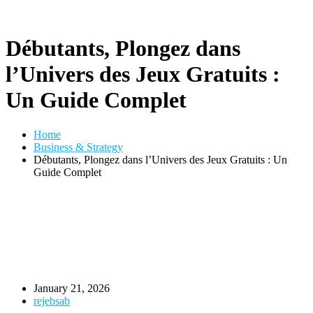
Débutants, Plongez dans
l’Univers des Jeux Gratuits :
Un Guide Complet
Home
Business & Strategy
Débutants, Plongez dans l’Univers des Jeux Gratuits : Un
Guide Complet
January 21, 2026
rejebsab