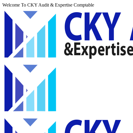
Welcome To CKY Audit & Expertise Comptable