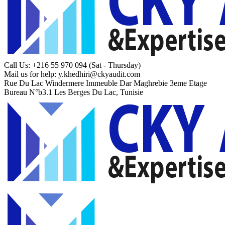
Call Us: +216 55 970 094
(Sat - Thursday)
Mail us for help:
y.khedhiri@ckyaudit.com
Rue Du Lac Windermere Immeuble Dar Maghrebie
3eme Etage
Bureau N°b3.1 Les Berges Du Lac, Tunisie