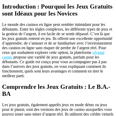
Introduction : Pourquoi les Jeux Gratuits
sont Idéaux pour les Novices
Le monde des casinos en ligne peut sembler intimidant pour les
débutants. Entre les règles complexes, les différents types de jeux et
la gestion de l’argent, il est facile de se sentir dépassé. C’est là que
les jeux gratuits entrent en jeu. Ils offrent une excellente opportunité
d’apprendre, de s’amuser et de se familiariser avec l’environnement
des casinos en ligne sans risquer de perdre de l’argent réel. Pour
ceux qui souhaitent explorer cette option, la plateforme
olympe
casino
propose une variété de jeux gratuits, parfaits pour les
débutants. Ce guide est conçu pour vous accompagner pas à pas
dans l’univers des jeux gratuits, en vous expliquant comment ils
fonctionnent, quels sont leurs avantages et comment en tirer le
meilleur parti.
Comprendre les Jeux Gratuits : Le B.A.-
BA
Les jeux gratuits, également appelés jeux en mode démo ou jeux
pour le plaisir, sont des versions des jeux de casino auxquelles vous
pouvez jouer sans miser d’argent réel. Ils utilisent des crédits virtuels