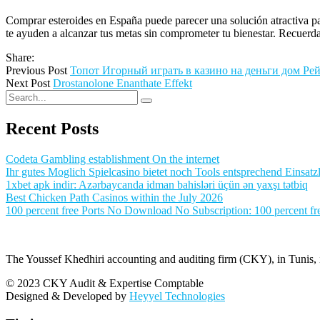
Comprar esteroides en España puede parecer una solución atractiva para
te ayuden a alcanzar tus metas sin comprometer tu bienestar. Recuerda
Share:
Previous Post
Топот Игорный играть в казино на деньги дом Ре
Next Post
Drostanolone Enanthate Effekt
Recent Posts
Codeta Gambling establishment On the internet
Ihr gutes Moglich Spielcasino bietet noch Tools entsprechend Einsatzl
1xbet apk indir: Azərbaycanda idman bahisləri üçün ən yaxşı tətbiq
Best Chicken Path Casinos within the July 2026
100 percent free Ports No Download No Subscription: 100 percent fre
The Youssef Khedhiri accounting and auditing firm (CKY), in Tunis, is
© 2023 CKY Audit & Expertise Comptable
Designed & Developed by
Heyyel Technologies