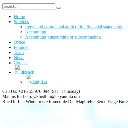
Home
Services
Legal and contractual audit of the financial statements
Accounting
Accounting outsourcing or subcontracting
Office
Founder
Team
News
Contact
French
English
Call Us: +216 55 970 094
(Sat - Thursday)
Mail us for help:
y.khedhiri@ckyaudit.com
Rue Du Lac Windermere Immeuble Dar Maghrebie
3eme Etage Bure