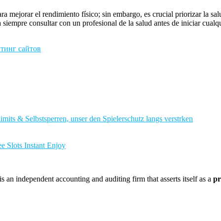
 mejorar el rendimiento físico; sin embargo, es crucial priorizar la sal
 siempre consultar con un profesional de la salud antes de iniciar cualq
йтинг сайтов
imits & Selbstsperren, unser den Spielerschutz langs verstrken
e Slots Instant Enjoy
 an independent accounting and auditing firm that asserts itself as a
pr