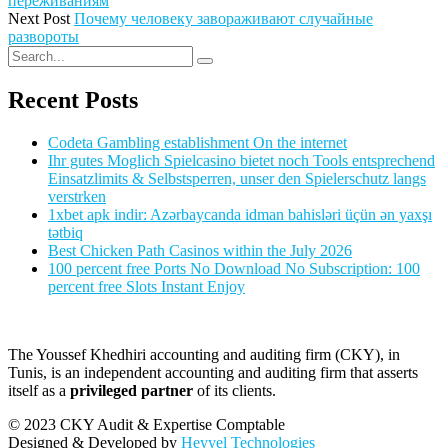
переживаниям
Next Post
Почему человеку завораживают случайные
развороты
Recent Posts
Codeta Gambling establishment On the internet
Ihr gutes Moglich Spielcasino bietet noch Tools entsprechend
Einsatzlimits & Selbstsperren, unser den Spielerschutz langs
verstrken
1xbet apk indir: Azərbaycanda idman bahisləri üçün ən yaxşı
tətbiq
Best Chicken Path Casinos within the July 2026
100 percent free Ports No Download No Subscription: 100
percent free Slots Instant Enjoy
The Youssef Khedhiri accounting and auditing firm (CKY), in
Tunis, is an independent accounting and auditing firm that asserts
itself as a
privileged partner
of its clients.
© 2023 CKY Audit & Expertise Comptable
Designed & Developed by
Heyyel Technologies