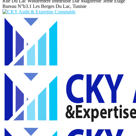
Rue Du Lac Windermere Immeuble Dar Maghrebie
3eme Etage
Bureau N°b3.1 Les Berges Du Lac, Tunisie