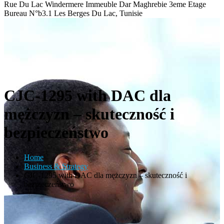
Rue Du Lac Windermere Immeuble Dar Maghrebie
3eme Etage
Bureau N°b3.1 Les Berges Du Lac, Tunisie
CJC-1295 with DAC dla
mężczyzn – skuteczność i
bezpieczeństwo
Home
Business & Strategy
CJC-1295 with DAC dla mężczyzn – skuteczność i
bezpieczeństwo