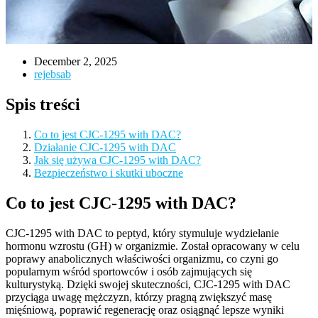
December 2, 2025
rejebsab
Spis treści
Co to jest CJC-1295 with DAC?
Działanie CJC-1295 with DAC
Jak się używa CJC-1295 with DAC?
Bezpieczeństwo i skutki uboczne
Co to jest CJC-1295 with DAC?
CJC-1295 with DAC to peptyd, który stymuluje wydzielanie
hormonu wzrostu (GH) w organizmie. Został opracowany w celu
poprawy anabolicznych właściwości organizmu, co czyni go
popularnym wśród sportowców i osób zajmujących się
kulturystyką. Dzięki swojej skuteczności, CJC-1295 with DAC
przyciąga uwagę mężczyzn, którzy pragną zwiększyć masę
mięśniową, poprawić regenerację oraz osiągnąć lepsze wyniki