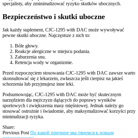
specjalisty, aby zminimalizować ryzyko skutków ubocznych.
Bezpieczeństwo i skutki uboczne
Jak każdy suplement, CJC-1295 with DAC może wywoływać
pewne skutki uboczne. Najczęstsze z nich to:
Bóle głowy.
Reakcje alergiczne w miejscu podania.
Zaburzenia snu.
Retencja wody w organizmie.
Przed rozpoczęciem stosowania CJC-1295 with DAC zawsze warto
skonsultować się z lekarzem, zwłaszcza jeśli cierpisz na jakieś
schorzenia lub przyjmujesz inne leki.
Podsumowując, CJC-1295 with DAC może być skutecznym
narzędziem dla mężczyzn dążących do poprawy wyników
sportowych i zwiększenia masy mięśniowej. Jednak należy go
stosować ostrożnie i świadomie, aby maksymalizować korzyści przy
minimalizacji ryzyka.
Share:
Previous Post
По какой причине мы тянемся к новым