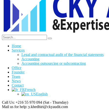
Home
Services
Legal and contractual audit of the financial statements
Accounting
Accounting outsourcing or subcontracting
Office
Founder
Team
News
Contact
French
English
Call Us: +216 55 970 094
(Sat - Thursday)
Mail us for help:
y.khedhiri@ckyaudit.com