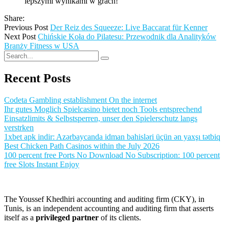
lepszymi wynikami w grach!
Share:
Previous Post
Der Reiz des Squeeze: Live Baccarat für Kenner
Next Post
Chińskie Koła do Pilatesu: Przewodnik dla Analityków
Branży Fitness w USA
Recent Posts
Codeta Gambling establishment On the internet
Ihr gutes Moglich Spielcasino bietet noch Tools entsprechend
Einsatzlimits & Selbstsperren, unser den Spielerschutz langs
verstrken
1xbet apk indir: Azərbaycanda idman bahisləri üçün ən yaxşı tətbiq
Best Chicken Path Casinos within the July 2026
100 percent free Ports No Download No Subscription: 100 percent
free Slots Instant Enjoy
The Youssef Khedhiri accounting and auditing firm (CKY), in
Tunis, is an independent accounting and auditing firm that asserts
itself as a
privileged partner
of its clients.