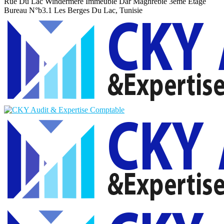
Rue Du Lac Windermere Immeuble Dar Maghrebie
3eme Etage
Bureau N°b3.1 Les Berges Du Lac, Tunisie