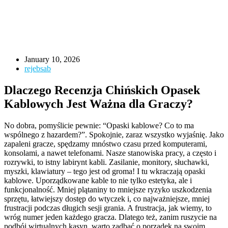
January 10, 2026
rejebsab
Dlaczego Recenzja Chińskich Opasek
Kablowych Jest Ważna dla Graczy?
No dobra, pomyślicie pewnie: “Opaski kablowe? Co to ma
wspólnego z hazardem?”. Spokojnie, zaraz wszystko wyjaśnię. Jako
zapaleni gracze, spędzamy mnóstwo czasu przed komputerami,
konsolami, a nawet telefonami. Nasze stanowiska pracy, a często i
rozrywki, to istny labirynt kabli. Zasilanie, monitory, słuchawki,
myszki, klawiatury – tego jest od groma! I tu wkraczają opaski
kablowe. Uporządkowane kable to nie tylko estetyka, ale i
funkcjonalność. Mniej plątaniny to mniejsze ryzyko uszkodzenia
sprzętu, łatwiejszy dostęp do wtyczek i, co najważniejsze, mniej
frustracji podczas długich sesji grania. A frustracja, jak wiemy, to
wróg numer jeden każdego gracza. Dlatego też, zanim ruszycie na
podbój wirtualnych kasyn, warto zadbać o porządek na swoim