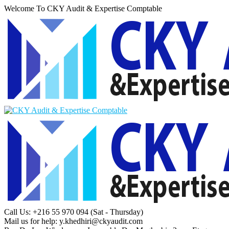
Welcome To CKY Audit & Expertise Comptable
Call Us: +216 55 970 094
(Sat - Thursday)
Mail us for help:
y.khedhiri@ckyaudit.com