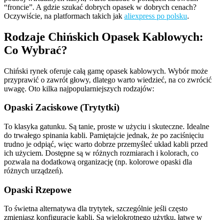
“froncie”. A gdzie szukać dobrych opasek w dobrych cenach?
Oczywiście, na platformach takich jak
aliexpress po polsku
.
Rodzaje Chińskich Opasek Kablowych:
Co Wybrać?
Chiński rynek oferuje całą gamę opasek kablowych. Wybór może
przyprawić o zawrót głowy, dlatego warto wiedzieć, na co zwrócić
uwagę. Oto kilka najpopularniejszych rodzajów:
Opaski Zaciskowe (Trytytki)
To klasyka gatunku. Są tanie, proste w użyciu i skuteczne. Idealne
do trwałego spinania kabli. Pamiętajcie jednak, że po zaciśnięciu
trudno je odpiąć, więc warto dobrze przemyśleć układ kabli przed
ich użyciem. Dostępne są w różnych rozmiarach i kolorach, co
pozwala na dodatkową organizację (np. kolorowe opaski dla
różnych urządzeń).
Opaski Rzepowe
To świetna alternatywa dla trytytek, szczególnie jeśli często
zmieniasz konfigurację kabli. Są wielokrotnego użytku, łatwe w