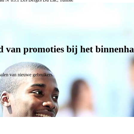
d van promoties bij het binnenha
halen van nieuwe gebruikers.