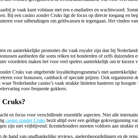
 waarbij je vaak kunt volstaan met een e-mailadres en wachtwoord. Som
en. Bij een casino zonder Cruks ligt de focus op directe toegang en bepe
nteren voor uitbetalingen om geldwassen te tegengaan. Het vinden van de 
en en aantrekkelijke promoties die vaak royaler zijn dan bij Nederland
nussen aanbieden die soms reiken tot honderden of zelfs duizenden eur
aire voordelen maken het voor veel spelers aantrekkelijk om te kiezen 
zonder Cruks van uitgebreide loyaliteitsprogramma’s met aantrekkelijke
erteren voor bonussen, cashback of speciale prijzen. Ook organiseren d
r: waar Nederlandse casino’s vaak strakke limieten hanteren op hoogste
peelervaring voor frequente gokkers.
er Cruks?
 en focus voor verschillende essentiële aspecten. Niet alle internation
lig
casino zonder Cruks
bezit altijd over een geldige gokvergunning va
 niet vrijblijvend: licentiehouders moeten voldoen aan strakke eisen 
n de hand van onafhankelijke reviews, spelersbeoordelingen en de rep