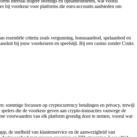
forms meestal hogere stortings en opnamelimieten, wat vooral
Kies bij voorkeur voor platforms die euro-accounts aanbieden om
n essentiële criteria zoals vergunning, bonusaanbod, spelaanbod en
aansluit bij jouw voorkeuren en speelstijl. Bij een casino zonder Cruks
nten: sommige focussen op cryptocurrency betalingen en privacy, terwijl
ij spelers die de voorkeur geven aan crypto-transacties vanwege de
emene voorwaarden van elk platform grondig door te nemen, vooral wat
le app, de snelheid van klantenservice en de aanwezigheid van