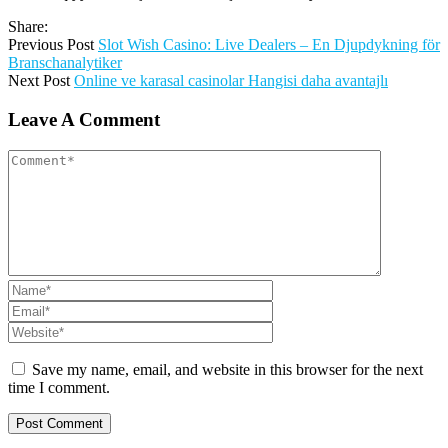
Share:
Previous Post
Slot Wish Casino: Live Dealers – En Djupdykning för
Branschanalytiker
Next Post
Online ve karasal casinolar Hangisi daha avantajlı
Leave A Comment
Save my name, email, and website in this browser for the next
time I comment.