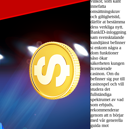
villkor, som kant
innefatta
omsättningskrav
och giltighetstid,
därför at bestämma
dess verkliga nytt.
BankID-inloggning
sam svensktalande
kundtjänst befinner
si enkom några a
dom funktioner
såso ökar
säkerheten kungen
licensierade
casinon. Om du
befinner sig pur till
casinospel och vill
studera det
fullständiga
spektrumet av vad
som erbjuds,
rekommenderar
genom att n börjar
med vår generella
guida mot