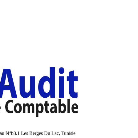
au N°b3.1 Les Berges Du Lac, Tunisie