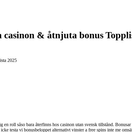
a casinon & åtnjuta bonus Toppli
ista 2025
g en roll såso bara återfinns hos casinon utan svensk tillstånd. Bonusar
icke testa vi bonusbeloppet alternativt vinster a free spins inte me omsätt