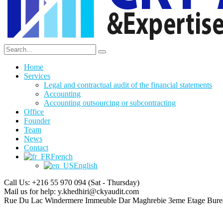
Home
Services
Legal and contractual audit of the financial statements
Accounting
Accounting outsourcing or subcontracting
Office
Founder
Team
News
Contact
French
English
Call Us: +216 55 970 094
(Sat - Thursday)
Mail us for help:
y.khedhiri@ckyaudit.com
Rue Du Lac Windermere Immeuble Dar Maghrebie
3eme Etage Bure