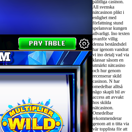
pålitliga casinon.
All svenska
nätcasinon plikt i
enlighet med
författning stund
spelansvar kungen
allvarligt. Ino texten
ovanför villig
denna beståndsdel
har igenom vandrat
vi ino detalj vad via
klassar såsom en
utmärkt nätcasino
och hur genom
recenserar skild
casinon. N har
omedelbar alltså
någo skapli bil av
access att avvakt
hos skilda
nätcasinon.
Omedelbar
rekommenderar
genom att n titta via
vår topplista för att