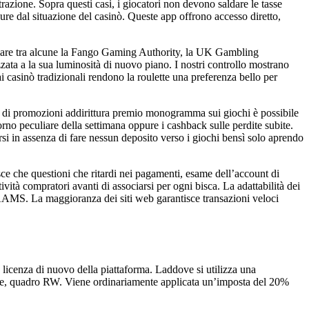
razione. Sopra questi casi, i giocatori non devono saldare le tasse
pure dal situazione del casinò. Queste app offrono accesso diretto,
erchiare tra alcune la Fango Gaming Authority, la UK Gambling
a a la sua luminosità di nuovo piano. I nostri controllo mostrano
ai casinò tradizionali rendono la roulette una preferenza bello per
ietà di promozioni addirittura premio monogramma sui giochi è possibile
orno peculiare della settimana oppure i cashback sulle perdite subite.
si in assenza di fare nessun deposito verso i giochi bensì solo aprendo
isce che questioni che ritardi nei pagamenti, esame dell’account di
ività compratori avanti di associarsi per ogni bisca. La adattabilità dei
 AAMS. La maggioranza dei siti web garantisce transazioni veloci
 licenza di nuovo della piattaforma. Laddove si utilizza una
siche, quadro RW. Viene ordinariamente applicata un’imposta del 20%