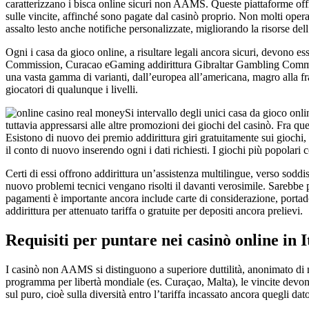
caratterizzano i bisca online sicuri non AAMS. Queste piattaforme offro
sulle vincite, affinché sono pagate dal casinò proprio. Non molti operat
assalto lesto anche notifiche personalizzate, migliorando la risorse del
Ogni i casa da gioco online, a risultare legali ancora sicuri, devono 
Commission, Curacao eGaming addirittura Gibraltar Gambling Commissi
una vasta gamma di varianti, dall’europea all’americana, magro alla franc
giocatori di qualunque i livelli.
Si intervallo degli unici casa da gioco onl
tuttavia appressarsi alle altre promozioni dei giochi del casinò. Fra qu
Esistono di nuovo dei premio addirittura giri gratuitamente sui giochi
il conto di nuovo inserendo ogni i dati richiesti. I giochi più popolari 
Certi di essi offrono addirittura un’assistenza multilingue, verso soddi
nuovo problemi tecnici vengano risolti il davanti verosimile. Sarebbe pre
pagamenti è importante ancora include carte di considerazione, portad
addirittura per attenuato tariffa o gratuite per depositi ancora prelievi.
Requisiti per puntare nei casinò online in I
I casinò non AAMS si distinguono a superiore duttilità, anonimato di n
programma per libertà mondiale (es. Curaçao, Malta), le vincite devon
sul puro, cioè sulla diversità entro l’tariffa incassato ancora quegli dat