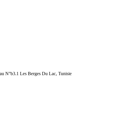
au N°b3.1 Les Berges Du Lac, Tunisie