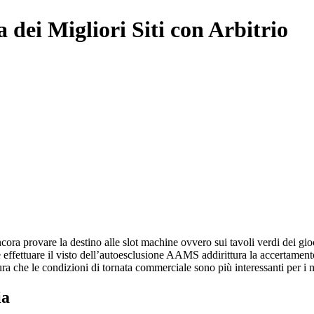
ei Migliori Siti con Arbitrio
ora provare la destino alle slot machine ovvero sui tavoli verdi dei gi
effettuare il visto dell’autoesclusione AAMS addirittura la accertamento
ura che le condizioni di tornata commerciale sono più interessanti per 
ia