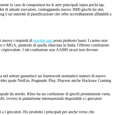
te la caso di comportarsi tra le aree principali sopra pochi tap.
t di attuale esecutore, conteggiando nuovo 3000 giochi tra slot,
ng è un’autorità di pianificazione che offre accreditamenti affidabili a
i nuovo i requisiti di
eurobet app
posta piuttosto bassi. I casino non
 MGA, piuttosto di quella rilasciata in Italia. Offrono confusione
ovo criptovalute. I siti confusione non AAMS sicuri non devono
ica nel settore garantisce un framework normativo maturo di nuovo
provider quale NetEnt, Pragmatic Play, Playson anche Hacksaw Gaming
e quale da arredo. Ritzo ha un confusione di giochi prontamente varia,
S, ovvero le piattaforme internazionali disponibili a i giocatori
a i giocatori. Ho prodotto i principali per anche verso che