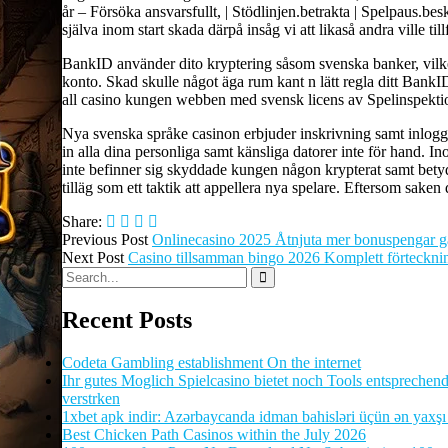
år – Försöka ansvarsfullt, | Stödlinjen.betrakta | Spelpaus.bes
själva inom start skada därpå insåg vi att likaså andra ville ti
BankID använder dito kryptering såsom svenska banker, vilket
konto. Skad skulle något äga rum kant n lätt regla ditt BankID 
all casino kungen webben med svensk licens av Spelinspekti
Nya svenska språke casinon erbjuder inskrivning samt inlogg
in alla dina personliga samt känsliga datorer inte för hand. I
inte befinner sig skyddade kungen någon krypterat samt betydl
tilläg som ett taktik att appellera nya spelare. Eftersom saken 
Share:
Previous Post
Onlinecasino 2025 Åtnjuta mer bonuspengar g
Next Post
Casino tillsamman bingo 2026 Komplett förtecknin
Recent Posts
Codeta Gambling establishment On the internet
Ihr gutes Moglich Spielcasino bietet noch Tools entsprechend
verstrken
1xbet apk indir: Azərbaycanda idman bahisləri üçün ən yaxşı 
Best Chicken Path Casinos within the July 2026