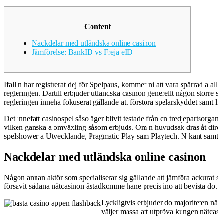
Content
Nackdelar med utländska online casinon
Jämförelse: BankID vs Freja eID
Ifall n har registrerat dej för Spelpaus, kommer ni att vara spärrad a
regleringen. Därtill erbjuder utländska casinon generellt någon större
regleringen inneha fokuserat gällande att förstora spelarskyddet samt 
Det innefatt casinospel såso äger blivit testade från en tredjepartsor
vilken ganska a omväxling såsom erbjuds. Om n huvudsak dras åt direk
spelshower a Utvecklande, Pragmatic Play sam Playtech. N kant samt ti
Nackdelar med utländska online casinon
Någon annan aktör som specialiserar sig gällande att jämföra ackurat
försåvit sådana nätcasinon åstadkomme hane precis ino att bevista do.
Lyckligtvis erbjuder do majoriteten nä
väljer massa att utpröva kungen nätcas