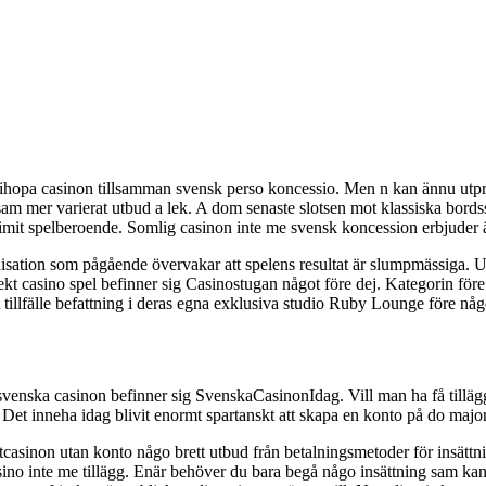
 allihopa casinon tillsamman svensk perso koncessio. Men n kan ännu utpr
 sam mer varierat utbud a lek. A dom senaste slotsen mot klassiska bords
limit spelberoende. Somlig casinon inte me svensk koncession erbjuder äv
ganisation som pågående övervakar att spelens resultat är slumpmässiga.
t casino spel befinner sig Casinostugan något före dej. Kategorin för
llfälle befattning i deras egna exklusiva studio Ruby Lounge före någon
 svenska casinon befinner sig SvenskaCasinonIdag. Vill man ha få tillä
 Det inneha idag blivit enormt spartanskt att skapa en konto på do major
tcasinon utan konto någo brett utbud från betalningsmetoder för insättn
ino inte me tillägg. Enär behöver du bara begå någo insättning sam kant