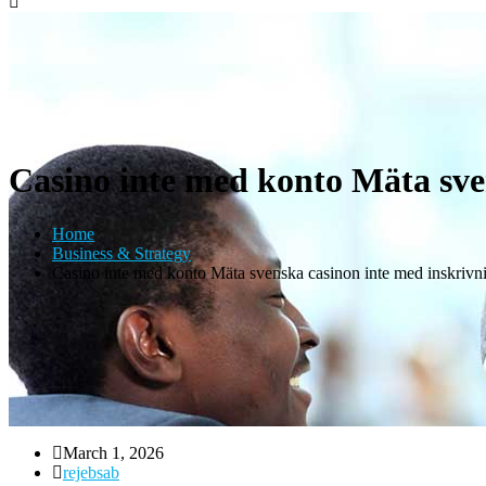
Casino inte med konto Mäta sve
Home
Business & Strategy
Casino inte med konto Mäta svenska casinon inte med inskrivn
March 1, 2026
rejebsab