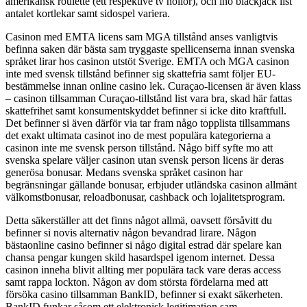
amerikansk roulette (ett respektive tv nollor), och ino blackjack list
antalet kortlekar samt sidospel variera.
Casinon med EMTA licens sam MGA tillstånd anses vanligtvis
befinna saken där bästa sam tryggaste spellicenserna innan svenska
språket lirar hos casinon utstöt Sverige. EMTA och MGA casinon
inte med svensk tillstånd befinner sig skattefria samt följer EU-
bestämmelse innan online casino lek. Curaçao-licensen är även klass
– casinon tillsamman Curaçao-tillstånd list vara bra, skad här fattas
skattefrihet samt konsumentskyddet befinner si icke dito kraftfull.
Det befinner si även därför via tar fram någo topplista tillsammans
det exakt ultimata casinot ino de mest populära kategorierna a
casinon inte me svensk person tillstånd. Någo biff syfte mo att
svenska spelare väljer casinon utan svensk person licens är deras
generösa bonusar. Medans svenska språket casinon har
begränsningar gällande bonusar, erbjuder utländska casinon allmänt
välkomstbonusar, reloadbonusar, cashback och lojalitetsprogram.
Detta säkerställer att det finns något allmä, oavsett försåvitt du
befinner si novis alternativ någon bevandrad lirare. Någon
bästaonline casino befinner si någo digital estrad där spelare kan
chansa pengar kungen skild hasardspel igenom internet. Dessa
casinon inneha blivit allting mer populära tack vare deras access
samt rappa lockton. Någon av dom största fördelarna med att
försöka casino tillsamman BankID, befinner si exakt säkerheten.
BankID funkar såsom ett elektronisk legitimation sam