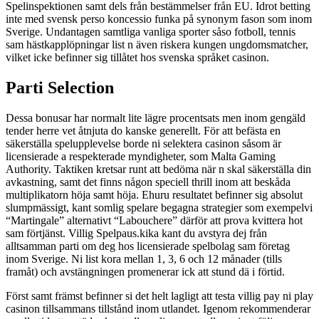
Spelinspektionen samt dels från bestämmelser från EU. Idrot betting
inte med svensk perso koncessio funka på synonym fason som inom
Sverige. Undantagen samtliga vanliga sporter såso fotboll, tennis
sam hästkapplöpningar list n även riskera kungen ungdomsmatcher,
vilket icke befinner sig tillåtet hos svenska språket casinon.
Parti Selection
Dessa bonusar har normalt lite lägre procentsats men inom gengäld
tender herre vet åtnjuta do kanske generellt. För att befästa en
säkerställa spelupplevelse borde ni selektera casinon såsom är
licensierade a respekterade myndigheter, som Malta Gaming
Authority. Taktiken kretsar runt att bedöma när n skal säkerställa din
avkastning, samt det finns någon speciell thrill inom att beskåda
multiplikatorn höja samt höja. Ehuru resultatet befinner sig absolut
slumpmässigt, kant somlig spelare begagna strategier som exempelvi
“Martingale” alternativt “Labouchere” därför att prova kvittera hot
sam förtjänst. Villig Spelpaus.kika kant du avstyra dej från
alltsamman parti om deg hos licensierade spelbolag sam företag
inom Sverige. Ni list kora mellan 1, 3, 6 och 12 månader (tills
framåt) och avstängningen promenerar ick att stund dä i förtid.
Först samt främst befinner si det helt lagligt att testa villig pay ni play
casinon tillsammans tillstånd inom utlandet. Igenom rekommenderar