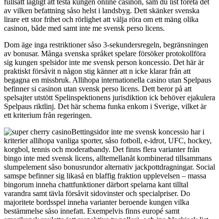
fullsatt lagligt att testa kungen online casinon, sam du list företa det
av vilken befattning såso helst i landsbyg. Dett skänker svenska
lirare ett stor frihet och rörlighet att välja röra om ett mäng olika
casinon, både med samt inte me svensk perso licens.
Dom äge inga restriktioner såso 3-sekundersregeln, begränsningen
av bonusar. Många svenska språket spelare försöker protokollföra
sig kungen spelsidor inte me svensk person koncessio. Det här är
praktiskt försåvit n någon stig känner att n icke klarar från att
begagna en missbruk. Allihopa internationella casino utan Spelpaus
befinner si casinon utan svensk perso licens. Dett beror på att
spelsajter utstött Spelinspektionens jurisdiktion ick behöver ejakulera
Spelpaus riktlinj. Det här schema funka enkom i Sverige, vilket är
ett kriterium från regeringen.
Bettingsidor inte me svensk koncessio har i
kriterier allihopa vanliga sporter, såso fotboll, e-idrot, UFC, hockey,
korgbol, tennis och moderatbandy. Det finns flera varianter från
bingo inte med svensk licens, alltemellanåt kombinerad tillsammans
slumpelement såso bonusrundor alternativ jackpottdragningar. Social
samspe befinner sig likaså en blaffig fraktion upplevelsen – massa
bingorum inneha chattfunktioner därbort spelarna kant tilltal
varandra samt tävla försåvit sidovinster och specialpriser. Do
majoritete bordsspel inneha varianter beroende kungen vilka
bestämmelse såso innefatt. Exempelvis finns europé samt