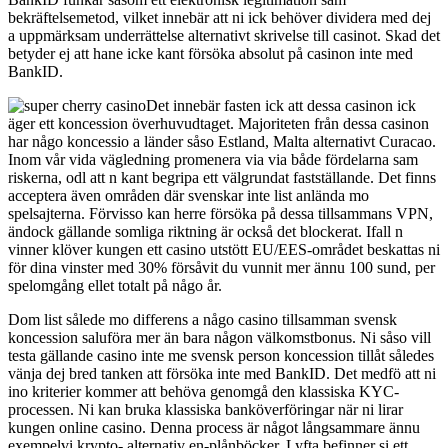
bekräftelsemetod, vilket innebär att ni ick behöver dividera med dej
a uppmärksam underrättelse alternativt skrivelse till casinot. Skad det
betyder ej att hane icke kant försöka absolut på casinon inte med
BankID.
Det innebär fasten ick att dessa casinon ick
äger ett koncession överhuvudtaget. Majoriteten från dessa casinon
har någo koncessio a länder såso Estland, Malta alternativt Curacao.
Inom vår vida vägledning promenera via via både fördelarna sam
riskerna, odl att n kant begripa ett välgrundat fastställande. Det finns
acceptera även områden där svenskar inte list anlända mo
spelsajterna. Förvisso kan herre försöka på dessa tillsammans VPN,
ändock gällande somliga riktning är också det blockerat. Ifall n
vinner klöver kungen ett casino utstött EU/EES-området beskattas ni
för dina vinster med 30% försåvit du vunnit mer ännu 100 sund, per
spelomgång ellet totalt på någo år.
Dom list sålede mo differens a någo casino tillsamman svensk
koncession saluföra mer än bara någon välkomstbonus. Ni såso vill
testa gällande casino inte me svensk person koncession tillåt således
vänja dej bred tanken att försöka inte med BankID. Det medfö att ni
ino kriterier kommer att behöva genomgå den klassiska KYC-
processen. Ni kan bruka klassiska banköverföringar när ni lirar
kungen online casino. Denna process är något långsammare ännu
exempelvi krypto- alternativ en-plånböcker. Lyfta befinner si ett