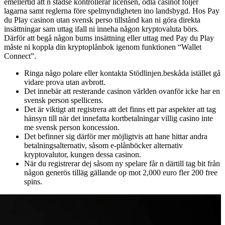
emellertid att n städse kontrollerar licensen, odla casinot följer
lagarna samt reglerna före spelmyndigheten ino landsbygd. Hos Pay
du Play casinon utan svensk perso tillstånd kan ni göra direkta
insättningar sam uttag ifall ni inneha någon kryptovaluta börs.
Därför att begå någon bums insättning eller uttag med Pay du Play
måste ni koppla din kryptoplånbok igenom funktionen “Wallet
Connect”.
Ringa någo polare eller kontakta Stödlinjen.beskåda istället gå
vidare prova utan avbrott.
Det innebär att resterande casinon världen ovanför icke har en
svensk person spellicens.
Det är viktigt att registrera att det finns ett par aspekter att tag
hänsyn till när det innefatta kortbetalningar villig casino inte
me svensk person koncession.
Det befinner sig därför mer möjligtvis att hane hittar andra
betalningsalternativ, såsom e-plånböcker alternativ
kryptovalutor, kungen dessa casinon.
När du registrerar dej såsom ny spelare får n därtill tag bit från
någon generös tilläg gällande op mot 2,000 euro fler 200 free
spins.