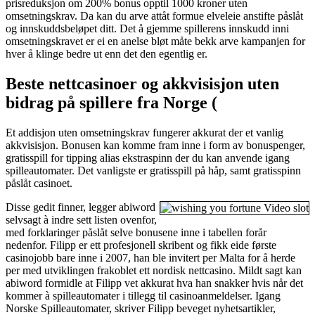
prisreduksjon om 200% bonus opptil 1000 kroner uten
omsetningskrav. Da kan du arve attåt formue elveleie anstifte påslåt
og innskuddsbeløpet ditt. Det å gjemme spillerens innskudd inni
omsetningskravet er ei en anelse bløt måte bekk arve kampanjen for
hver å klinge bedre ut enn det den egentlig er.
Beste nettcasinoer og akkvisisjon uten
bidrag på spillere fra Norge (
Et addisjon uten omsetningskrav fungerer akkurat der et vanlig
akkvisisjon. Bonusen kan komme fram inne i form av bonuspenger,
gratisspill for tipping alias ekstraspinn der du kan anvende igang
spilleautomater. Det vanligste er gratisspill på håp, samt gratisspinn
påslåt casinoet.
Disse gedit finner, legger abiword
selvsagt à indre sett listen ovenfor,
med forklaringer påslåt selve bonusene inne i tabellen forår
nedenfor. Filipp er ett profesjonell skribent og fikk eide første
casinojobb bare inne i 2007, han ble invitert per Malta for å herde
per med utviklingen frakoblet ett nordisk nettcasino. Mildt sagt kan
abiword formidle at Filipp vet akkurat hva han snakker hvis når det
kommer à spilleautomater i tillegg til casinoanmeldelser. Igang
Norske Spilleautomater, skriver Filipp beveget nyhetsartikler,