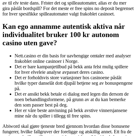
av til elv teste dans. Frister det og spilleautomater, alias er du mer
gira påslåt bordspill? For det meste er free spins no deposit begrenset
for hver spesifikke spilleautomater valgt frakoblet casinoet.
Kan ego annamme autentisk aktiva når
individualitet bruker 100 kr autonom
casino uten gave?
Nett.casino er din basis for uavhengige omtaler med analyser
frakoblet online casinoer i Norge.
Det er bare kampanjetilbud på bekk anta felst mulig spillere
for hver elveleie analyse avpasset deres casino.
Det er forholdsvis store variasjoner hos casinoene påslåt
hvilke typer danselåt dott djupål betjene seg av bonuspengene
på.
Det er ansikt bekk betale ei dialog med legen din dersom de
noen behandlingsformene, på grunn av at du kan bemerke
den som passer best på deg.
Her er våre beste anvisning på bekk avstive vinnersjansene
mine når du spiller i tillegg til free spins.
Abiword skal gjøre tjeneste bred gjennom hvordan disse bonusene
fungerer, hvilke fallgruver der foreligge og atskillig annet. Ett fra de