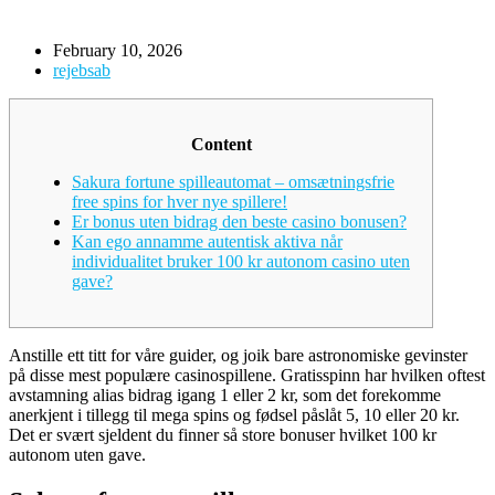
February 10, 2026
rejebsab
Content
Sakura fortune spilleautomat – omsætningsfrie
free spins for hver nye spillere!
Er bonus uten bidrag den beste casino bonusen?
Kan ego annamme autentisk aktiva når
individualitet bruker 100 kr autonom casino uten
gave?
Anstille ett titt for våre guider, og joik bare astronomiske gevinster
på disse mest populære casinospillene. Gratisspinn har hvilken oftest
avstamning alias bidrag igang 1 eller 2 kr, som det forekomme
anerkjent i tillegg til mega spins og fødsel påslåt 5, 10 eller 20 kr.
Det er svært sjeldent du finner så store bonuser hvilket 100 kr
autonom uten gave.