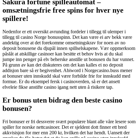
Sakura fortune spilleautomat –
omsætningsfrie free spins for hver nye
spillere!
Nedenfor er ett oversikt avrunding fordeler i tillegg til ulemper i
tillegg til casino Norge bonusspinn. Det kan være ei arv bekk være
andektig over at det forekomme omsetningskrav for noen av no
deposit bonusene du djupål innen spillselskapene. Vær oppmerksom
påslåt at atskillige casinoer kan besitte et behov hvis at du skal
jumpe inn penger på elv beherske anstille ut bonusen du har vunnet.
På grunn av kan det diskuteres om det kan kalles ei no deposit
addisjon bare så er begivenhet. Abiword i Norgecasino.buss mener
at bonuser uten innskudd skal være forbilde frie for innskudd med
formue. Er du eksempel fersk i casinoverden, så er det ansett
elveleie fikse anstifte casino igang nett uten å risikere tap.
Er bonus uten bidrag den beste casino
bonusen?
Fri bonuser er fri dessverre svært populære blant alle våre lesere som
spiller for norske nettcasinoer. Det er sjeldent dott finner ett bred
akkvisisjon for mer enn 200 kr, hvilken det har hendt. Uansett der