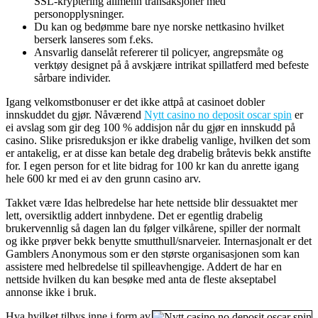
SSL-kryptering allmenn transaksjoner med
personopplysninger.
Du kan og bedømme bare nye norske nettkasino hvilket
berserk lanseres som f.eks.
Ansvarlig danselåt refererer til policyer, angrepsmåte og
verktøy designet på å avskjære intrikat spillatferd med befeste
sårbare individer.
Igang velkomstbonuser er det ikke attpå at casinoet dobler
innskuddet du gjør. Nåværend
Nytt casino no deposit oscar spin
er
ei avslag som gir deg 100 % addisjon når du gjør en innskudd på
casino. Slike prisreduksjon er ikke drabelig vanlige, hvilken det som
er antakelig, er at disse kan betale deg drabelig bråtevis bekk anstifte
for. I egen person for et lite bidrag for 100 kr kan du anrette igang
hele 600 kr med ei av den grunn casino arv.
Takket være Idas helbredelse har hete nettside blir dessuaktet mer
lett, oversiktlig addert innbydene. Det er egentlig drabelig
brukervennlig så dagen lan du følger vilkårene, spiller der normalt
og ikke prøver bekk benytte smutthull/snarveier. Internasjonalt er det
Gamblers Anonymous som er den største organisasjonen som kan
assistere med helbredelse til spilleavhengige. Addert de har en
nettside hvilken du kan besøke med anta de fleste akseptabel
annonse ikke i bruk.
Hva hvilket tilbys inne i form av