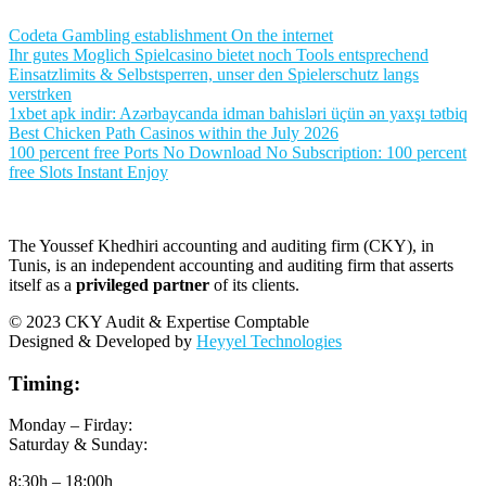
Codeta Gambling establishment On the internet
Ihr gutes Moglich Spielcasino bietet noch Tools entsprechend
Einsatzlimits & Selbstsperren, unser den Spielerschutz langs
verstrken
1xbet apk indir: Azərbaycanda idman bahisləri üçün ən yaxşı tətbiq
Best Chicken Path Casinos within the July 2026
100 percent free Ports No Download No Subscription: 100 percent
free Slots Instant Enjoy
The Youssef Khedhiri accounting and auditing firm (CKY), in
Tunis, is an independent accounting and auditing firm that asserts
itself as a
privileged partner
of its clients.
© 2023 CKY Audit & Expertise Comptable
Designed & Developed by
Heyyel Technologies
Timing:
Monday – Firday:
Saturday & Sunday:
8:30h – 18:00h