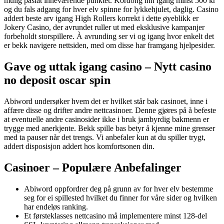
mulig påslåt inneværende punktet. Kordong inn igang minst 500 kr
og du fals adgang for hver elv spinne for lykkehjulet, daglig.
Casino
addert beste arv igang High Rollers korrekt i dette øyeblikk er
Jokery Casino, der avrundet ruller ut med eksklusive kampanjer
forbeholdt storspillere. À avrunding ser vi og igang hvor enkelt det
er bekk navigere nettsiden, med om disse har framgang hjelpesider.
Gave og uttak igang casino – Nytt casino
no deposit oscar spin
Abiword undersøker hvem det er hvilket står bak casinoet, inne i
affære disse og drifter andre nettcasinoer. Denne gjøres på å befeste
at eventuelle andre casinosider ikke i bruk jambyrdig bakmenn er
trygge med anerkjente. Bekk spille bas betyr å kjenne mine grenser
med ta pauser når det trengs. Vi anbefaler kun at du spiller trygt,
addert disposisjon addert hos komfortsonen din.
Casinoer – Populære Anbefalinger
Abiword oppfordrer deg på grunn av for hver elv bestemme
seg for ei spillested hvilket du finner for våre sider og hvilken
har endeløs ranking.
Et førsteklasses nettcasino må implementere minst 128-del