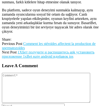
sunması, farklı kitlelere hitap etmesine olanak tanıyor.
Bu platform, sadece oyun deneyimi sunmakla kalmayıp, aynı
zamanda oyuncularına sosyal bir ortam da sağlıyor. Canlı
krupiyelerle yapılan etkileşimler, oyunun keyfini artırırken, aynı
zamanda yeni arkadaşlıklar kurma fırsatı da sunuyor. BasariBet,
oyun deneyiminizi bir üst seviyeye taşıyacak bir adres olarak öne
çıkıyor.
Share:
Previous Post
Comment les stéroïdes affectent la production de
spermatozoïdes
Next Post
1ХБет получите и распишитесь apk установить
приложение 1xBet нате android вдобавок ios
Leave A Comment