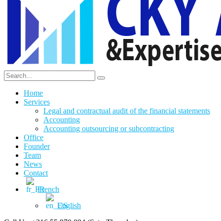
Home
Services
Legal and contractual audit of the financial statements
Accounting
Accounting outsourcing or subcontracting
Office
Founder
Team
News
Contact
French
English