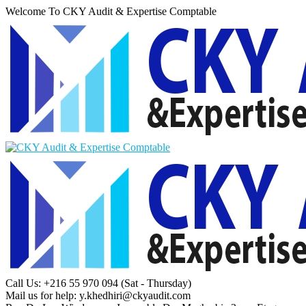
Welcome To CKY Audit & Expertise Comptable
Call Us: +216 55 970 094
(Sat - Thursday)
Mail us for help:
y.khedhiri@ckyaudit.com