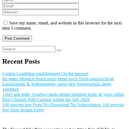
Save my name, email, and website in this browser for the next
time I comment.
Recent Posts
Codeta Gambling establishment On the internet
Ihr gutes Moglich Spielcasino bietet noch Tools entsprechend
Einsatzlimits & Selbstsperren, unser den Spielerschutz langs
verstrken
1xbet apk indir: Azərbaycanda idman bahisləri üçün ən yaxşı tətbiq
Best Chicken Path Casinos within the July 2026
100 percent free Ports No Download No Subscription: 100 percent
free Slots Instant Enjoy