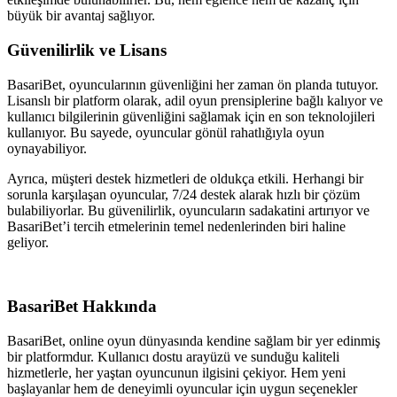
büyük bir avantaj sağlıyor.
Güvenilirlik ve Lisans
BasariBet, oyuncularının güvenliğini her zaman ön planda tutuyor.
Lisanslı bir platform olarak, adil oyun prensiplerine bağlı kalıyor ve
kullanıcı bilgilerinin güvenliğini sağlamak için en son teknolojileri
kullanıyor. Bu sayede, oyuncular gönül rahatlığıyla oyun
oynayabiliyor.
Ayrıca, müşteri destek hizmetleri de oldukça etkili. Herhangi bir
sorunla karşılaşan oyuncular, 7/24 destek alarak hızlı bir çözüm
bulabiliyorlar. Bu güvenilirlik, oyuncuların sadakatini artırıyor ve
BasariBet’i tercih etmelerinin temel nedenlerinden biri haline
geliyor.
BasariBet Hakkında
BasariBet, online oyun dünyasında kendine sağlam bir yer edinmiş
bir platformdur. Kullanıcı dostu arayüzü ve sunduğu kaliteli
hizmetlerle, her yaştan oyuncunun ilgisini çekiyor. Hem yeni
başlayanlar hem de deneyimli oyuncular için uygun seçenekler