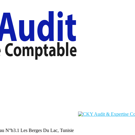
au N°b3.1 Les Berges Du Lac, Tunisie