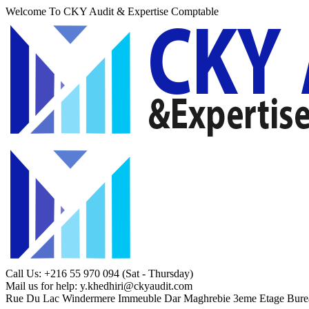
Welcome To CKY Audit & Expertise Comptable
Call Us: +216 55 970 094
(Sat - Thursday)
Mail us for help:
y.khedhiri@ckyaudit.com
Rue Du Lac Windermere Immeuble Dar Maghrebie
3eme Etage Bure