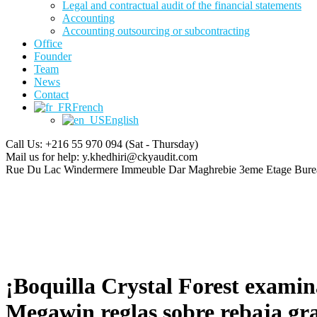
Legal and contractual audit of the financial statements
Accounting
Accounting outsourcing or subcontracting
Office
Founder
Team
News
Contact
French
English
Call Us: +216 55 970 094
(Sat - Thursday)
Mail us for help:
y.khedhiri@ckyaudit.com
Rue Du Lac Windermere Immeuble Dar Maghrebie
3eme Etage Bure
¡Boquilla Crystal Forest exami
Megawin reglas sobre rebaja gra