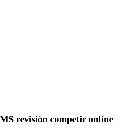
MS revisión competir online