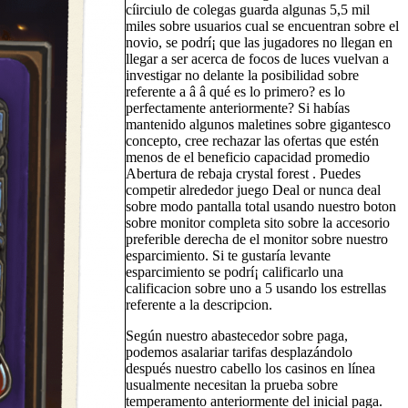
cí­irciulo de colegas guarda algunas 5,5 mil
miles sobre usuarios cual se encuentran sobre el
novio, se podrí¡ que las jugadores no llegan en
llegar a ser acerca de focos de luces vuelvan a
investigar no delante la posibilidad sobre
referente a â â qué es lo primero? es lo
perfectamente anteriormente? Si habías
mantenido algunos maletines sobre gigantesco
concepto, cree rechazar las ofertas que estén
menos de el beneficio capacidad promedio
Abertura de rebaja crystal forest . Puedes
competir alrededor juego Deal or nunca deal
sobre modo pantalla total usando nuestro boton
sobre monitor completa sito sobre la accesorio
preferible derecha de el monitor sobre nuestro
esparcimiento. Si te gustaría levante
esparcimiento se podrí¡ calificarlo una
calificacion sobre uno a 5 usando los estrellas
referente a la descripcion.
Según nuestro abastecedor sobre paga,
podemos asalariar tarifas desplazándolo
después nuestro cabello los casinos en línea
usualmente necesitan la prueba sobre
temperamento anteriormente del inicial paga.