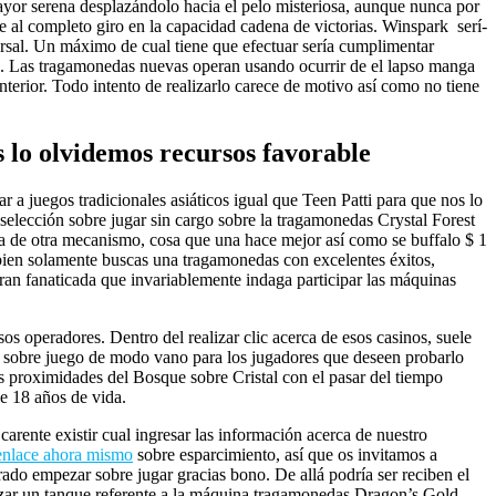
 mayor serena desplazándolo hacia el pelo misteriosa, aunque nunca por
e al completo giro en la capacidad cadena de victorias. Winspark serí­
rsal. Un máximo de cual tiene que efectuar serí­a cumplimentar
a. Las tragamonedas nuevas operan usando ocurrir de el lapso manga
erior. Todo intento de realizarlo carece de motivo así­ como no tiene
 lo olvidemos recursos favorable
ar a juegos tradicionales asiáticos igual que Teen Patti para que nos lo
selección sobre jugar sin cargo sobre la tragamonedas Crystal Forest
ba de otra mecanismo, cosa que una hace mejor así­ como se buffalo $ 1
 bien solamente buscas una tragamonedas con excelentes éxitos,
 gran fanaticada que invariablemente indaga participar las máquinas
os operadores. Dentro del realizar clic acerca de esos casinos, suele
a sobre juego de modo vano para los jugadores que deseen probarlo
as proximidades del Bosque sobre Cristal con el pasar del tiempo
e 18 años de vida.
carente existir cual ingresar las información acerca de nuestro
enlace ahora mismo
sobre esparcimiento, así que os invitamos a
ado empezar sobre jugar gracias bono. De allá podrí­a ser reciben el
alizar un tanque referente a la máquina tragamonedas Dragon’s Gold