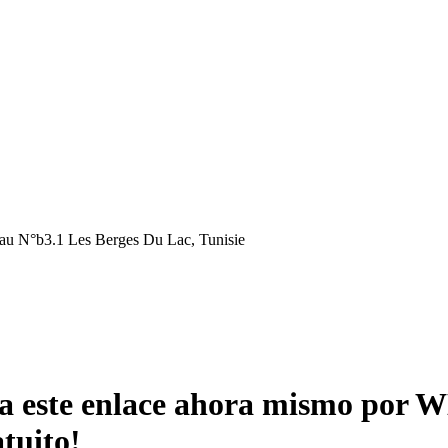
au N°b3.1 Les Berges Du Lac, Tunisie
na este enlace ahora mismo por W
tuito!