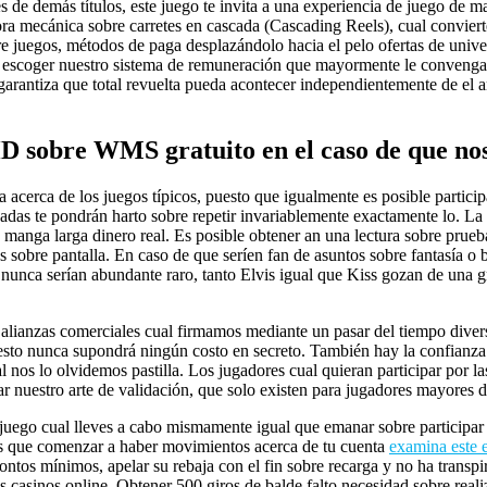
es de demás títulos, este juego te invita a una experiencia de juego de
ra mecánica sobre carretes en cascada (Cascading Reels), cual conviert
re juegos, métodos de paga desplazándolo hacia el pelo ofertas de unive
do escoger nuestro sistema de remuneración que mayormente le conveng
arantiza que total revuelta pueda acontecer independientemente de el ant
.
D sobre WMS gratuito en el caso de que nos
a acerca de los juegos típicos, puesto que igualmente es posible particip
adas te pondrán harto sobre repetir invariablemente exactamente lo. La 
n manga larga dinero real. Es posible obtener an una lectura sobre prue
 sobre pantalla. En caso de que serí­en fan de asuntos sobre fantasía o
to nunca serí­an abundante raro, tanto Elvis igual que Kiss gozan de una
s alianzas comerciales cual firmamos mediante un pasar del tiempo divers
 esto nunca supondrá ningún costo en secreto. También hay la confianz
l nos lo olvidemos pastilla. Los jugadores cual quieran participar por l
nuestro arte de validación, que solo existen para jugadores mayores d
 juego cual lleves a cabo mismamente­ igual que emanar sobre participar 
ás que comenzar a haber movimientos acerca de tu cuenta
examina este 
ntos mínimos, apelar su rebaja con el fin sobre recarga y no ha transpir
los casinos online. Obtener 500 giros de balde falto necesidad sobre re