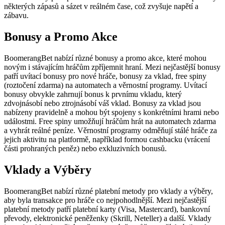
některých zápasů a sázet v reálném čase, což zvyšuje napětí a
zábavu.
Bonusy a Promo Akce
BoomerangBet nabízí různé bonusy a promo akce, které mohou
novým i stávajícím hráčům zpříjemnit hraní. Mezi nejčastější bonusy
patří uvítací bonusy pro nové hráče, bonusy za vklad, free spiny
(roztočení zdarma) na automatech a věrnostní programy. Uvítací
bonusy obvykle zahrnují bonus k prvnímu vkladu, který
zdvojnásobí nebo ztrojnásobí váš vklad. Bonusy za vklad jsou
nabízeny pravidelně a mohou být spojeny s konkrétními hrami nebo
událostmi. Free spiny umožňují hráčům hrát na automatech zdarma
a vyhrát reálné peníze. Věrnostní programy odměňují stálé hráče za
jejich aktivitu na platformě, například formou cashbacku (vrácení
části prohraných peněz) nebo exkluzivních bonusů.
Vklady a Výběry
BoomerangBet nabízí různé platební metody pro vklady a výběry,
aby byla transakce pro hráče co nejpohodlnější. Mezi nejčastější
platební metody patří platební karty (Visa, Mastercard), bankovní
převody, elektronické peněženky (Skrill, Neteller) a další. Vklady