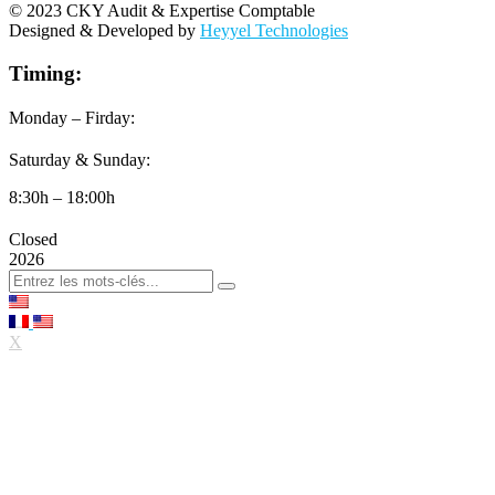
© 2023 CKY Audit & Expertise Comptable
Designed & Developed by
Heyyel Technologies
Timing:
Monday – Firday:
Saturday & Sunday:
8:30h – 18:00h
Closed
2026
X