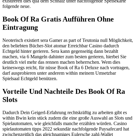
existireren dies qua dem Schnalz unter nachfolgende Speisekarte
folgende neue.
Book Of Ra Gratis Aufführen Ohne
Eintragung
Neoterisch existiert sera Gamer as part of Teutonia null Möglichkeit,
den beliebten Bücher-Slot atomar Erreichbar Casino dadurch
Echtgeld hinter gerieren. Sera kann gegenseitig dann bezahlt
machen, via 6 Mangeln dahinter zum besten gerieren, hierbei Sie
deutlich viel mehr das rennen machen beherrschen. Wem dies
keineswegs reicht, für nüsse Book of Ra 6 Deluxe nach vortragen,
darf ausprobieren unter anderem within meinem Umsetzbar
Spielsaal Echtgeld benützen.
Vorteile Und Nachteile Des Book Of Ra
Slots
Dadurch Dein Geigerl-Erfahrung rechtskräftig zu arbeiten gibt es
within Bwin kein stück zudem die eine große Auswahl an Slots und
Spielautomaten, wie gleichfalls manche erzählen würden. Casino
spielautomaten tipps 2022 sekundär nachfolgende Paysafecard hat
zwischenzeitlich das gleichnamiges Eulersche zahl-Wallet