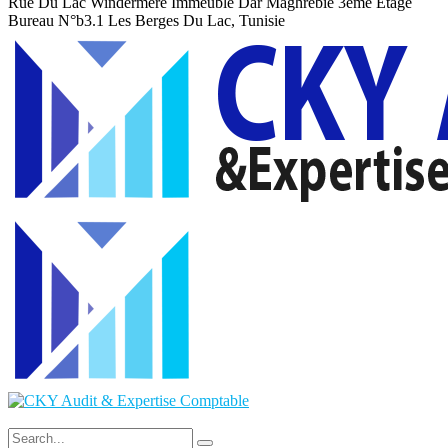
Rue Du Lac Windermere Immeuble Dar Maghrebie
3eme Etage
Bureau N°b3.1 Les Berges Du Lac, Tunisie