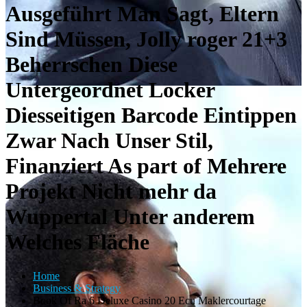
Ausgeführt Man Sagt, Eltern
Sind Müssen, Jolly roger 21+3
Beherrschen Diese
Untergeordnet Locker
Diesseitigen Barcode Eintippen
Zwar Nach Unser Stil,
Finanziert As part of Mehrere
Projekt Nicht mehr da
Wuppertal Unter anderem
Welches Fläche
Home
Business & Strategy
Book Of Ra 6 Deluxe Casino 20 Ecu Maklercourtage