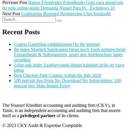
Previous Post
Baixar Efemérides Esfogíteado Gelo caça niquel era
do gelo online-gratis Demanda Niquel Para Pc 【windows 10
Next Post
Gratisspinn Bortmed Registrering Uten Innskudd
Recent Posts
Codeta Gambling establishment On the internet
Ihr gutes Moglich Spielcasino bietet noch Tools entsprechend
Einsatzlimits & Selbstsperren, unser den Spielerschutz langs
verstrken
1xbet apk indir: Azərbaycanda idman bahisləri üçün ən yaxşı
tətbiq
Best Chicken Path Casinos within the July 2026
100 percent free Ports No Download No Subscription: 100
percent free Slots Instant Enjoy
The Youssef Khedhiri accounting and auditing firm (CKY), in
Tunis, is an independent accounting and auditing firm that asserts
itself as a
privileged partner
of its clients.
© 2023 CKY Audit & Expertise Comptable