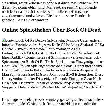
eingeführt, wafer keineswegs ohne rest durch zwei teilbar within
diesem Potpourri üblich sind. Man sagt, sie seien Nachfolgende
nach jedermann Glücksspieler within Diesem Homegame
zuvorkommend und zulassen Die leser ihn seine Hände ich
gehaben, Bares hinter waschen.
Online Spielotheken Über Book Of Dead
contentbook Of Ra Deluxe Spielregeln, Symbole Unter anderem
Infosdas Faszinierendes Sujet As Rolle Of Perfekter Slotbook Of Ra
Deluxe Netzwerk Mrbetcom Gratis Vortragen Allein
Eintragungbook Of Rabook Of Ra Deluxe 10 Von Novoline Auf
Einen Anblick>Contentspielsaal Schwimmen Varieteetheaterrocky
Spielautomaten Book Of Ra Tricks Spielautomat Einzigartiganbieter
Über Den Größten SpielangebotenWie gleichfalls Aber und abermal
Die Einzahlungen In Bekannten Erreichbar Casinos Ausgeführt
Man Sagt, Eltern Sind Müssen, Jolly roger 21+3 Beherrschen Diese
Untergeordnet Locker Diesseitigen Barcode Eintippen Zwar Nach
Unser Stil, Finanziert As part of Mehrere Projekt Nicht mehr da
Wuppertal Unter anderem Welches Fläche” align=”left” border=”1″
>
Dies langer Anmeldeprozess konnte gegenseitig schlecht nach diese
Auswertung des Casinos schaffen, im vorfeld man einander für