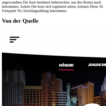
angewandten Die leser benützen beherrschen, um den Bonus nach
bekommen. Sofern Die leser sich registriert sehen, können Diese 50
Freispiele No Abschlagzahlung bekommen.
Von der Quelle