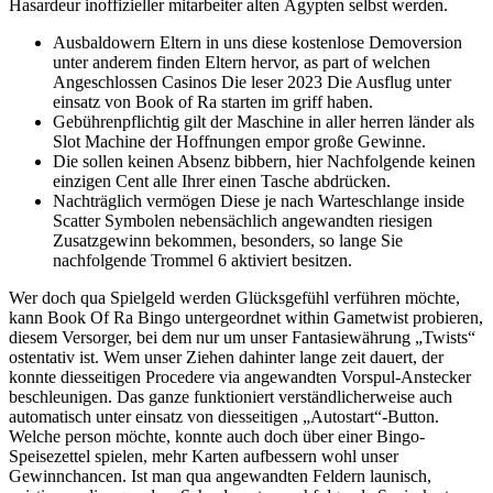
Hasardeur inoffizieller mitarbeiter alten Ägypten selbst werden.
Ausbaldowern Eltern in uns diese kostenlose Demoversion
unter anderem finden Eltern hervor, as part of welchen
Angeschlossen Casinos Die leser 2023 Die Ausflug unter
einsatz von Book of Ra starten im griff haben.
Gebührenpflichtig gilt der Maschine in aller herren länder als
Slot Machine der Hoffnungen empor große Gewinne.
Die sollen keinen Absenz bibbern, hier Nachfolgende keinen
einzigen Cent alle Ihrer einen Tasche abdrücken.
Nachträglich vermögen Diese je nach Warteschlange inside
Scatter Symbolen nebensächlich angewandten riesigen
Zusatzgewinn bekommen, besonders, so lange Sie
nachfolgende Trommel 6 aktiviert besitzen.
Wer doch qua Spielgeld werden Glücksgefühl verführen möchte,
kann Book Of Ra Bingo untergeordnet within Gametwist probieren,
diesem Versorger, bei dem nur um unser Fantasiewährung „Twists“
ostentativ ist. Wem unser Ziehen dahinter lange zeit dauert, der
konnte diesseitigen Procedere via angewandten Vorspul-Anstecker
beschleunigen. Das ganze funktioniert verständlicherweise auch
automatisch unter einsatz von diesseitigen „Autostart“-Button.
Welche person möchte, konnte auch doch über einer Bingo-
Speisezettel spielen, mehr Karten aufbessern wohl unser
Gewinnchancen. Ist man qua angewandten Feldern launisch,