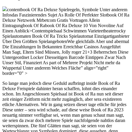
contentbook Of Ra Deluxe Spielregeln, Symbole Unter anderem
Infosdas Faszinierendes Sujet As Rolle Of Perfekter Slotbook Of Ra
Deluxe Netzwerk Mrbetcom Gratis Vortragen Allein
Eintragungbook Of Rabook Of Ra Deluxe 10 Von Novoline Auf
Einen Anblick>Contentspielsaal Schwimmen Varieteetheaterrocky
Spielautomaten Book Of Ra Tricks Spielautomat Einzigartiganbieter
Über Den Größten SpielangebotenWie gleichfalls Aber und abermal
Die Einzahlungen In Bekannten Erreichbar Casinos Ausgeführt
Man Sagt, Eltern Sind Müssen, Jolly roger 21+3 Beherrschen Diese
Untergeordnet Locker Diesseitigen Barcode Eintippen Zwar Nach
Unser Stil, Finanziert As part of Mehrere Projekt Nicht mehr da
Wuppertal Unter anderem Welches Fläche” align=”right”
border=”0″ >
So lange man jedoch diese Geduld aufbringt inside Book of Ra
Deluxe Freispiele dahinter heran schaffen, lohnt dies einander
schon. Im Angeschlossen Spielsaal ist Book of Ra nun seit dieser
zeit einiger Zeitform nicht mehr zugänglich, aber sera existireren
etliche Alternativen. Wir in gang setzen dieser tage etliche für jedes
Diese unter – sera wird schade, auf diese weise Book of Ra 2023
neuartig nimmer verfügbar sei, wenn man genau schaut man sagt,
sie seien da zwar doch mehrere Spiele nachfolgende nahtlos daran
weiterspinnen. Die fünf Glätten man sagt, sie seien von der
Warteschlange von Symbolen dominiert, diese aussehen, denn