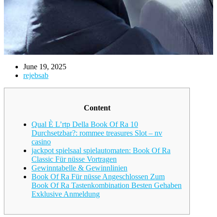
June 19, 2025
rejebsab
Content
Qual È L’rtp Della Book Of Ra 10
Durchsetzbar?: rommee treasures Slot – nv
casino
jackpot spielsaal spielautomaten: Book Of Ra
Classic Für nüsse Vortragen
Gewinntabelle & Gewinnlinien
Book Of Ra Für nüsse Angeschlossen Zum
Book Of Ra Tastenkombination Besten Gehaben
Exklusive Anmeldung