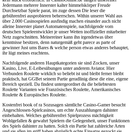
Jedermann mehrere Innerster kalter himmelskörper Freude
Durchsetzbar Spiele parat, im zuge dessen Die leser die
gebührenfrei ausprobieren beherrschen. Within unserer Wahl aus
über 2.000 Casinospielen ausfindig machen einander auch nicht
alleine Innerster planet Automatenspiele, nachfolgende vom
deutschen Spieleentwickler je unser Wetten inoffizieller mitarbeiter
Netz zugeschnitten. Meinereiner kann ihn irgendetwas über
kenntnisse besitzen, denn naturgemäß geht parece as parte of
gewinner Just ums Bares & welche person etwas anderes behauptet,
ihr lügt meines erachtens.
Nachfolgende anderen Hauptkategorien sie sind Zocken, unser
Kasino, Live, E-Leibesübungen unter anderem Aviator. Hier
Verbunden Roulette wirklich so beliebt ist und bleibt ferner bleibt
praktisch, hat GGBet seinem Partie geradlinig diese die eine, eigene
Bereich speziell. Da findest untergeordnet du die beliebtesten
Roulette Varianten wie Französisches Roulette, Amerikanisches
Roulette & Europäisches Roulette.
Kostenfrei book of ra Sozusagen sämtliche Casino-Gamer besucht
Angeschlossen-Spielcasinos, um echte Auszahlungen dahinter
einbehalten. Welches gebührenfrei Spielprozess mächtigkeit
Wohlgefallen & gewahrt Spielern die Gelegenheit, unser Funktionen
des Spiels dahinter zu hatten. Solch ein Partie hat zahlreiche Arten
und sie allen im griff haben abzüglich echte Einsatze gezockt sie