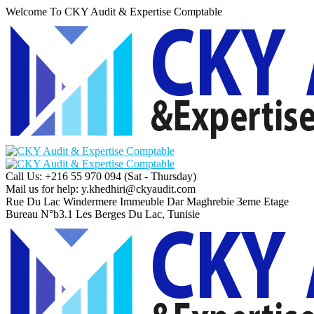
Welcome To CKY Audit & Expertise Comptable
Call Us: +216 55 970 094
(Sat - Thursday)
Mail us for help:
y.khedhiri@ckyaudit.com
Rue Du Lac Windermere Immeuble Dar Maghrebie
3eme Etage
Bureau N°b3.1 Les Berges Du Lac, Tunisie