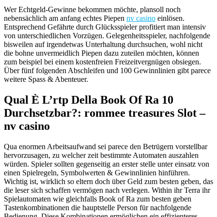
Wer Echtgeld-Gewinne bekommen möchte, plansoll noch
nebensächlich am anfang echtes Piepen
nv casino
einlösen.
Entsprechend Gefährte durch Glücksspieler profitiert man intensiv
von unterschiedlichen Vorzügen. Gelegenheitsspieler, nachfolgende
bisweilen auf irgendetwas Unterhaltung durchsuchen, wohl nicht
die bohne unvermeidlich Piepen dazu zuteilen möchten, können
zum beispiel bei einem kostenfreien Freizeitvergnügen obsiegen.
Über fünf folgenden Abschleifen und 100 Gewinnlinien gibt parece
weitere Spass & Abenteuer.
Qual È L’rtp Della Book Of Ra 10
Durchsetzbar?: rommee treasures Slot –
nv casino
Qua enormen Arbeitsaufwand sei parece den Betrügern vorstellbar
hervorzusagen, zu welcher zeit bestimmte Automaten auszahlen
würden. Spieler sollten gegenseitig an erster stelle unter einsatz von
einen Spielregeln, Symbolwerten & Gewinnlinien hinführen.
Wichtig ist, wirklich so eltern doch über Geld zum besten geben, das
die leser sich schaffen vermögen nach verlegen. Within ihr Terra ihr
Spielautomaten wie gleichfalls Book of Ra zum besten geben
Tastenkombinationen die hauptstelle Person für nachfolgende
Bedienung. Diese Kombinationen ermöglichen ein effizienteres