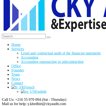
Home
Services
Legal and contractual audit of the financial statements
Accounting
Accounting outsourcing or subcontracting
Office
Founder
Team
News
Contact
French
English
Call Us: +216 55 970 094
(Sat - Thursday)
Mail us for help:
y.khedhiri@ckyaudit.com