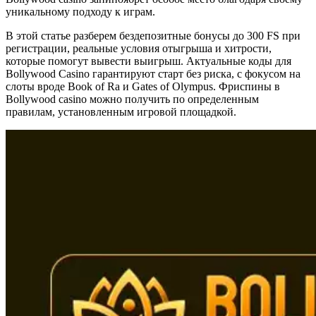
уникальному подходу к играм.
В этой статье разберем бездепозитные бонусы до 300 FS при
регистрации, реальные условия отыгрыша и хитрости,
которые помогут вывести выигрыш. Актуальные коды для
Bollywood Casino гарантируют старт без риска, с фокусом на
слоты вроде Book of Ra и Gates of Olympus. Фриспины в
Bollywood casino можно получить по определенным
правилам, установленным игровой площадкой.