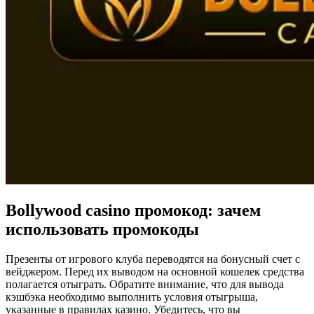
Bollywood casino промокод: зачем
использовать промокоды
Презенты от игрового клуба переводятся на бонусный счет с
вейджером. Перед их выводом на основной кошелек средства
полагается отыграть. Обратите внимание, что для вывода
кэшбэка необходимо выполнить условия отыгрыша,
указанные в правилах казино. Убедитесь, что вы