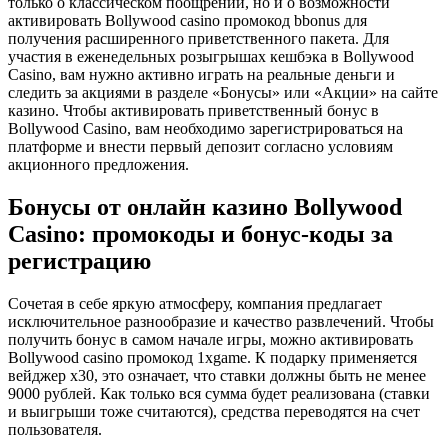
только о классическом поощрении, но и о возможности
активировать Bollywood casino промокод bbonus для
получения расширенного приветственного пакета. Для
участия в еженедельных розыгрышах кешбэка в Bollywood
Casino, вам нужно активно играть на реальные деньги и
следить за акциями в разделе «Бонусы» или «Акции» на сайте
казино. Чтобы активировать приветственный бонус в
Bollywood Casino, вам необходимо зарегистрироваться на
платформе и внести первый депозит согласно условиям
акционного предложения.
Бонусы от онлайн казино Bollywood
Casino: промокоды и бонус-коды за
регистрацию
Сочетая в себе яркую атмосферу, компания предлагает
исключительное разнообразие и качество развлечений. Чтобы
получить бонус в самом начале игры, можно активировать
Bollywood casino промокод 1xgame. К подарку применяется
вейджер х30, это означает, что ставки должны быть не менее
9000 рублей. Как только вся сумма будет реализована (ставки
и выигрыши тоже считаются), средства переводятся на счет
пользователя.