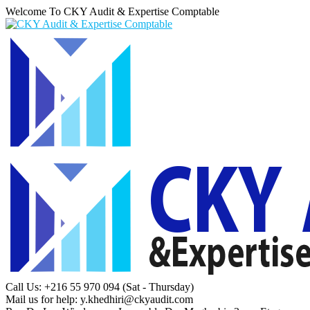
Welcome To CKY Audit & Expertise Comptable
Call Us: +216 55 970 094
(Sat - Thursday)
Mail us for help:
y.khedhiri@ckyaudit.com