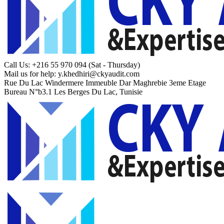
Call Us: +216 55 970 094
(Sat - Thursday)
Mail us for help:
y.khedhiri@ckyaudit.com
Rue Du Lac Windermere Immeuble Dar Maghrebie
3eme Etage
Bureau N°b3.1 Les Berges Du Lac, Tunisie