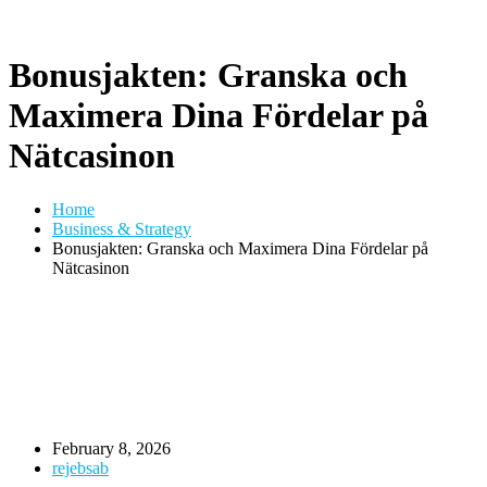
Bonusjakten: Granska och
Maximera Dina Fördelar på
Nätcasinon
Home
Business & Strategy
Bonusjakten: Granska och Maximera Dina Fördelar på
Nätcasinon
February 8, 2026
rejebsab