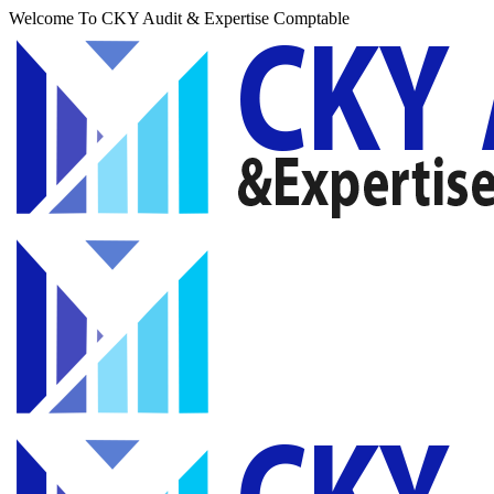
Welcome To CKY Audit & Expertise Comptable