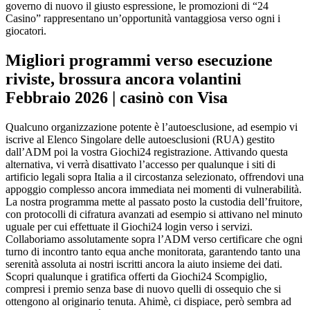
governo di nuovo il giusto espressione, le promozioni di “24
Casino” rappresentano un’opportunità vantaggiosa verso ogni i
giocatori.
Migliori programmi verso esecuzione
riviste, brossura ancora volantini
Febbraio 2026 | casinò con Visa
Qualcuno organizzazione potente è l’autoesclusione, ad esempio vi
iscrive al Elenco Singolare delle autoesclusioni (RUA) gestito
dall’ADM poi la vostra Giochi24 registrazione. Attivando questa
alternativa, vi verrà disattivato l’accesso per qualunque i siti di
artificio legali sopra Italia a il circostanza selezionato, offrendovi una
appoggio complesso ancora immediata nei momenti di vulnerabilità.
La nostra programma mette al passato posto la custodia dell’fruitore,
con protocolli di cifratura avanzati ad esempio si attivano nel minuto
uguale per cui effettuate il Giochi24 login verso i servizi.
Collaboriamo assolutamente sopra l’ADM verso certificare che ogni
turno di incontro tanto equa anche monitorata, garantendo tanto una
serenità assoluta ai nostri iscritti ancora la aiuto insieme dei dati.
Scopri qualunque i gratifica offerti da Giochi24 Scompiglio,
compresi i premio senza base di nuovo quelli di ossequio che si
ottengono al originario tenuta. Ahimè, ci dispiace, però sembra ad