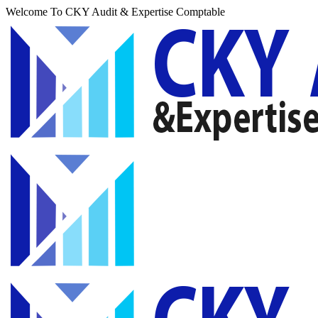
Welcome To CKY Audit & Expertise Comptable