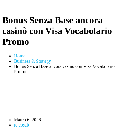
Bonus Senza Base ancora
casinò con Visa Vocabolario
Promo
Home
Business & Strategy
Bonus Senza Base ancora casinò con Visa Vocabolario
Promo
March 6, 2026
rejebsab