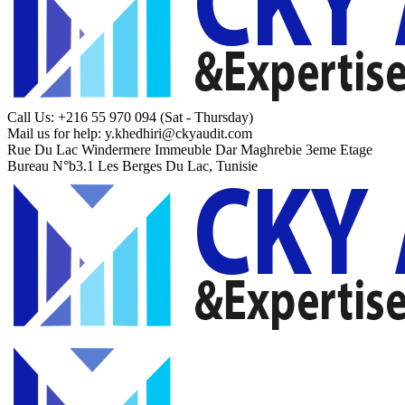
Call Us: +216 55 970 094
(Sat - Thursday)
Mail us for help:
y.khedhiri@ckyaudit.com
Rue Du Lac Windermere Immeuble Dar Maghrebie
3eme Etage
Bureau N°b3.1 Les Berges Du Lac, Tunisie