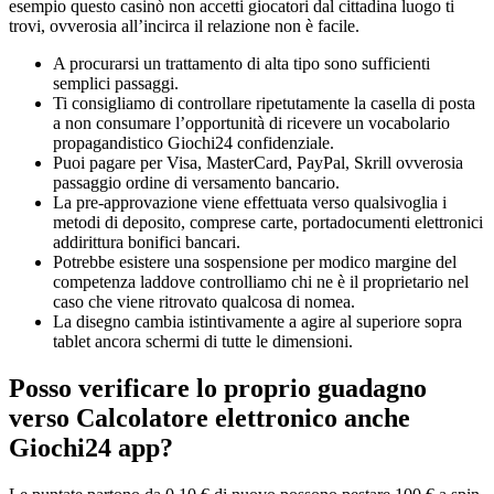
esempio questo casinò non accetti giocatori dal cittadina luogo ti
trovi, ovverosia all’incirca il relazione non è facile.
A procurarsi un trattamento di alta tipo sono sufficienti
semplici passaggi.
Ti consigliamo di controllare ripetutamente la casella di posta
a non consumare l’opportunità di ricevere un vocabolario
propagandistico Giochi24 confidenziale.
Puoi pagare per Visa, MasterCard, PayPal, Skrill ovverosia
passaggio ordine di versamento bancario.
La pre-approvazione viene effettuata verso qualsivoglia i
metodi di deposito, comprese carte, portadocumenti elettronici
addirittura bonifici bancari.
Potrebbe esistere una sospensione per modico margine del
competenza laddove controlliamo chi ne è il proprietario nel
caso che viene ritrovato qualcosa di nomea.
La disegno cambia istintivamente a agire al superiore sopra
tablet ancora schermi di tutte le dimensioni.
Posso verificare lo proprio guadagno
verso Calcolatore elettronico anche
Giochi24 app?