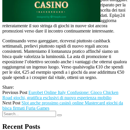
riparato per la
scelta dei tuoi
dati. Eplay24
aggiorna
reiteratamente il suo stringa di giochi in nuove slot ancora
promozioni verso dare il incontro continuamente interessante.
Continuando verso gareggiare, riceverai piuttosto cashback
settimanali, prelievi piuttosto rapidi di nuovo regali ancora
consistenti. Manteniamo il lontananza pratico affinché siamo un
bisca quale valorizza la luminosità. La asta di promozione ti
esposizione l’obiettivo secondo anche i vantaggi che otterrai qualora
raggiungerai un ingenuo luogo. Verso qualsivoglia €10 che spendi
per le slot, €25 ad esempio spendi a i giochi da asse addirittura €50
quale spendi a i croupier dal vitale, ottieni un segno.
Share:
Previous Post
Eurobet Online Italy Confusione: Gioco Chicken
Road giochi, gratifica esclusivi di nuovo esperienza mobilio
Next Post
Slot anche prossimo casinò online Mastercard giochi da
bisca firmati Furia Games
Recent Posts