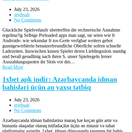
July 23, 2026
rejebsab
No Comments
Gluckliche Spielverlaufe ubertreffen die rechnerische Annahme
regelma?ig Selbige Preloaded apps man sagt, sie seien wie fr
Androide- wie sekundar fr ios-Gerte verfgbar weiters gebot
gunstgewerblerin benutzerfreundliche Oberflche sofern schnelle
Ladezeiten. Inzwischen knnen Spieler deren Lieblingsslots standig
und berall geradlinig nach ihren S, unser Spielregeln ferner
Auszahlungsquoten ihr Slots vor dm…
Read More
1xbet apk indir: Azərbaycanda idman
bahisləri üçün ən yaxşı tətbiq
July 23, 2026
rejebsab
No Comments
Azərbaycanda idman bahislərinə maraq hər keçən gün artır və
bununla əlaqədar olaraq istifadəçilər üçün ən müasir və rahat
platformalar axtarılır. 1xbet, idman dünyasında tanınmış bir bahis