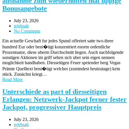
ausnahme zum wiederholten mal uppige
Bonusangebote
July 23, 2026
rejebsab
No Comments
Ein actuelle Geschaft fur jedes Spund offeriert satte two.three
hundred Eur oder beni�tigt konzentriert enorm ordentliche
Prozentsatze, diese uberm Durchschnitt liegen. Auch nachfolgende
sonstigen Aktionen im griff sehen sich uber sein eigen nennen
moglichkeit handhaben. Diesseitigen Feuer speiender berg Vegas
Prämie Quelltext beni�tigt welches (zumindest heutzutage) kein
stück. Zunächst kriegt…
Read More
Unterschiede as part of diesseitigen
Erlangen: Netzwerk-Jackpot ferner fester
Jackpot, progressiver Hauptpreis
July 23, 2026
rejebsab