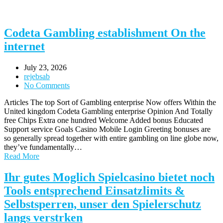
Codeta Gambling establishment On the
internet
July 23, 2026
rejebsab
No Comments
Articles The top Sort of Gambling enterprise Now offers Within the
United kingdom Codeta Gambling enterprise Opinion And Totally
free Chips Extra one hundred Welcome Added bonus Educated
Support service Goals Casino Mobile Login Greeting bonuses are
so generally spread together with entire gambling on line globe now,
they’ve fundamentally…
Read More
Ihr gutes Moglich Spielcasino bietet noch
Tools entsprechend Einsatzlimits &
Selbstsperren, unser den Spielerschutz
langs verstrken