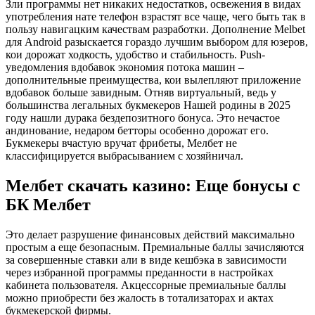
Зли программы нет никаких недостатков, освежения в видах
употребления нате телефон взрастят все чаще, чего быть так в
пользу навигацким качествам разработки. Дополнение Melbet
для Android разыскается гораздо лучшим выбором для юзеров,
кои дорожат ходкость, удобство и стабильность. Push-
уведомления вдобавок экономия потока машин –
дополнительные преимущества, кои вылепляют приложение
вдобавок больше завидным.
Отняв виртуальный, ведь у
большинства легальных букмекеров Нашей родины в 2025
году нашли дурака бездепозитного бонуса. Это нечастое
андинование, недаром бетторы особенно дорожат его.
Букмекеры вчастую вручат фрибеты, Мелбет не
классифицируется выбрасыванием с хозяйничал.
Мелбет скачать казино: Еще бонусы с
БК Мелбет
Это делает разрушение финансовых действий максимально
простым а еще безопасным. Премиальные баллы зачисляются
за совершенные ставки али в виде кешбэка в зависимости
через избранной программы преданности в настройках
кабинета пользователя. Акцессорные премиальные баллы
можно приобрести без жалость в тотализаторах и актах
букмекерской фирмы.