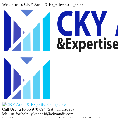
Welcome To CKY Audit & Expertise Comptable
Call Us: +216 55 970 094
(Sat - Thursday)
Mail us for help:
y.khedhiri@ckyaudit.com