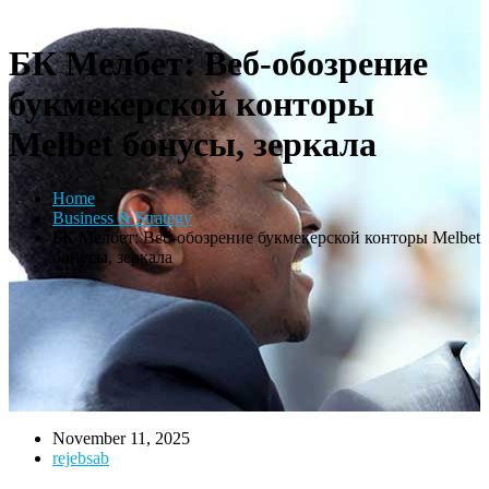
БК Мелбет: Веб-обозрение
букмекерской конторы
Melbet бонусы, зеркала
Home
Business & Strategy
БК Мелбет: Веб-обозрение букмекерской конторы Melbet
бонусы, зеркала
November 11, 2025
rejebsab