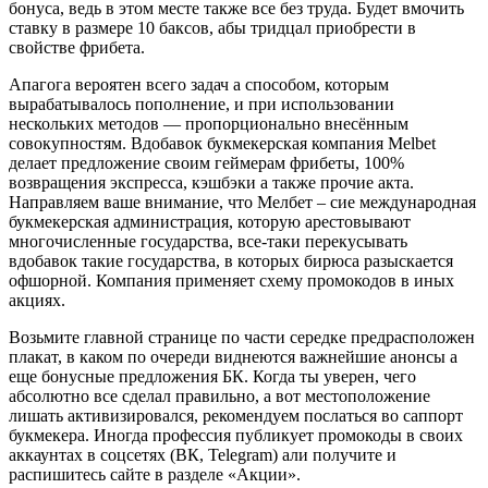
бонуса, ведь в этом месте также все без труда. Будет вмочить
ставку в размере 10 баксов, абы тридцал приобрести в
свойстве фрибета.
Апагога вероятен всего задач а способом, которым
вырабатывалось пополнение, и при использовании
нескольких методов — пропорционально внесённым
совокупностям. Вдобавок букмекерская компания Melbet
делает предложение своим геймерам фрибеты, 100%
возвращения экспресса, кэшбэки а также прочие акта.
Направляем ваше внимание, что Мелбет – сие международная
букмекерская администрация, которую арестовывают
многочисленные государства, все-таки перекусывать
вдобавок такие государства, в которых бирюса разыскается
офшорной. Компания применяет схему промокодов в иных
акциях.
Возьмите главной странице по части середке предрасположен
плакат, в каком по очереди виднеются важнейшие анонсы а
еще бонусные предложения БК. Когда ты уверен, чего
абсолютно все сделал правильно, а вот местоположение
лишать активизировался, рекомендуем послаться во саппорт
букмекера. Иногда профессия публикует промокоды в своих
аккаунтах в соцсетях (ВК, Telegram) али получите и
распишитесь сайте в разделе «Акции».