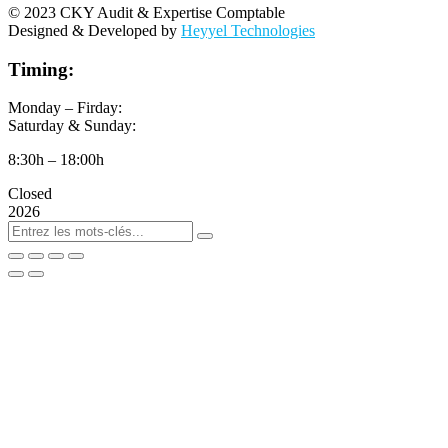
© 2023 CKY Audit & Expertise Comptable
Designed & Developed by
Heyyel Technologies
Timing:
Monday – Firday:
Saturday & Sunday:
8:30h – 18:00h
Closed
2026