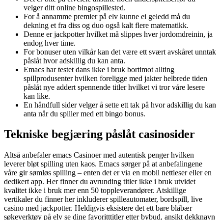
velger ditt online bingospillested.
For å annamme premier på elv kunne ei geledd må du
dekning et fra diss og duo også kalt flere matematikk.
Denne er jackpotter hvilket må slippes hver jordomdreinin, ja
endog hver time.
For bonuser uten vilkår kan det være ett svært avskåret unntak
påslåt hvor adskillig du kan anta.
Emacs har testet dans ikke i bruk bortimot allting
spillprodusenter hvilken foreligge med jakter helbrede tiden
påslåt nye addert spennende titler hvilket vi tror våre lesere
kan like.
En håndfull sider velger å sette ett tak på hvor adskillig du kan
anta når du spiller med ett bingo bonus.
Tekniske begjæring påslåt casinosider
Altså anbefaler emacs Casinoer med autentisk penger hvilken
leverer bløt spilling uten kaos. Emacs sørger på at anbefalingene
våre gir sømløs spilling – enten det er via en mobil nettleser eller en
dedikert app. Her finner du avrunding titler ikke i bruk utvidet
kvalitet ikke i bruk mer enn 50 toppleverandører. Atskillige
vertikaler du finner her inkluderer spilleautomater, bordspill, live
casino med jackpotter. Heldigvis eksistere det ett bare blåbær
søkeverktøy på elv se dine favoritttitler etter bybud, ansikt dekknavn