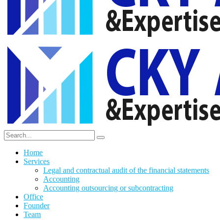
Home
Services
Legal and contractual audit of the financial statements
Accounting
Accounting outsourcing or subcontracting
Office
Founder
Team