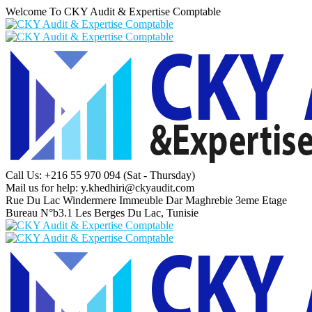
Welcome To CKY Audit & Expertise Comptable
Call Us: +216 55 970 094
(Sat - Thursday)
Mail us for help:
y.khedhiri@ckyaudit.com
Rue Du Lac Windermere Immeuble Dar Maghrebie
3eme Etage
Bureau N°b3.1 Les Berges Du Lac, Tunisie