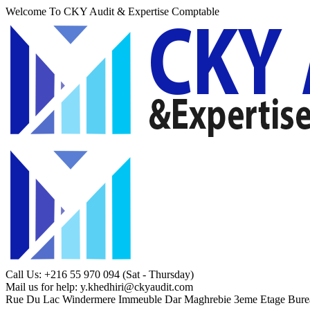
Welcome To CKY Audit & Expertise Comptable
Call Us: +216 55 970 094
(Sat - Thursday)
Mail us for help:
y.khedhiri@ckyaudit.com
Rue Du Lac Windermere Immeuble Dar Maghrebie
3eme Etage Bure