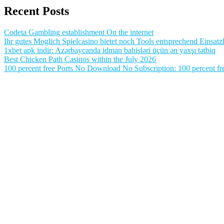
Recent Posts
Codeta Gambling establishment On the internet
Ihr gutes Moglich Spielcasino bietet noch Tools entsprechend Einsatzl
1xbet apk indir: Azərbaycanda idman bahisləri üçün ən yaxşı tətbiq
Best Chicken Path Casinos within the July 2026
100 percent free Ports No Download No Subscription: 100 percent fre