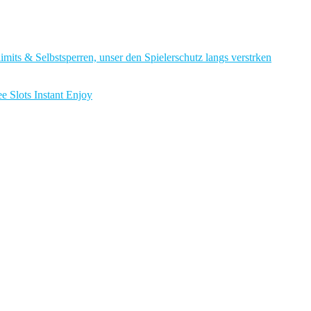
imits & Selbstsperren, unser den Spielerschutz langs verstrken
e Slots Instant Enjoy