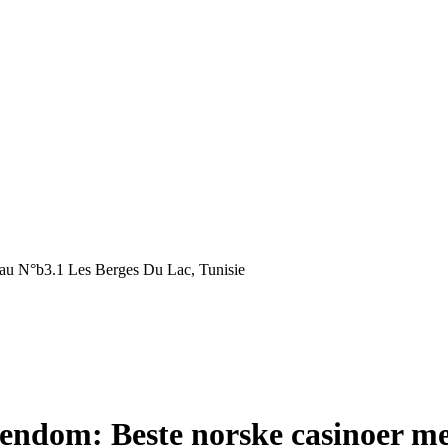
au N°b3.1 Les Berges Du Lac, Tunisie
eiendom: Beste norske casinoer me