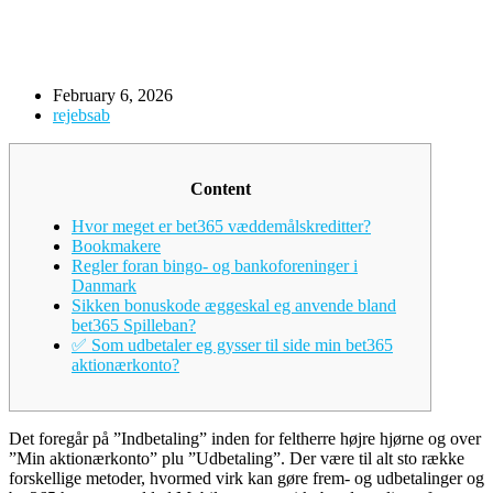
February 6, 2026
rejebsab
Content
Hvor meget er bet365 væddemålskreditter?
Bookmakere
Regler foran bingo- og bankoforeninger i
Danmark
Sikken bonuskode æggeskal eg anvende bland
bet365 Spilleban?
✅ Som udbetaler eg gysser til side min bet365
aktionærkonto?
Det foregår på ”Indbetaling” inden for feltherre højre hjørne og over
”Min aktionærkonto” plu ”Udbetaling”. Der være til alt sto række
forskellige metoder, hvormed virk kan gøre frem- og udbetalinger og