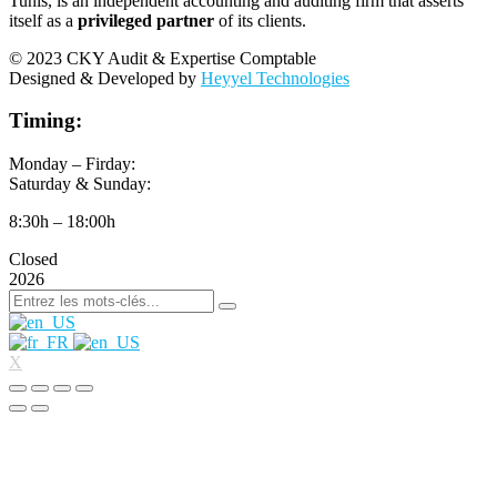
Tunis, is an independent accounting and auditing firm that asserts
itself as a
privileged partner
of its clients.
© 2023 CKY Audit & Expertise Comptable
Designed & Developed by
Heyyel Technologies
Timing:
Monday – Firday:
Saturday & Sunday:
8:30h – 18:00h
Closed
2026
X