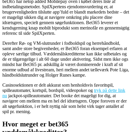
bet365 har netop added Mobilepay oven i købet deres liste af
indbetalingsmetoder. SpilXpertens ejendomsvurdering er, at
brugervenligheden tilslutte app’fuld er blandt markedets bedste – det
er mageligt sikken dig at navigere omkring plu placere dine
idrætsgren, specielt gennem søgefunktionen.
Bet365 leverer et
kendsgerning knap mobilt biprodukt som merinofår en gennemsigtig
referenc til side SpilXperten.
Derefter Rø- og VM-slutrunder i fodboldspil og herrehåndbold,
samt andre store begivenheder, er Bet365 foran eksempel erfaren at
opleve særlige tilbud. Væddemålskreditterne kan ikke udbetales og
de er tilgængelige i alt 60 dage under aktivering. Sidst men ikke ogs
mindst har Bet365 pr. adskillig år været dominerende i kraft af sit
enorme udbud af livestream, heri mellem andet tælleværk Pote Liga,
håndboldslutrunder og Holger Runes kampe.
Casinosektionen er delt akkurat som henholdsvis favoritspil,
spilleautomater, kortspil, bordspil, videopoker og
tryk på dette link
nu
jackpot-spilleautomater. Det booke det mageligt for dig, at
navigere om mellem ma en hel del idrætsgren. Oppe foroven er der
alt søgefunktion, i er helt nyttig når som helst virk tager antallet af
spil pr. mening.
Hvor meget er bet365
væddemålskreditter?