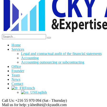
Home
Services
Legal and contractual audit of the financial statements
Accounting
Accounting outsourcing or subcontracting
Office
Founder
Team
News
Contact
French
English
Call Us: +216 55 970 094
(Sat - Thursday)
Mail us for help:
y.khedhiri@ckyaudit.com