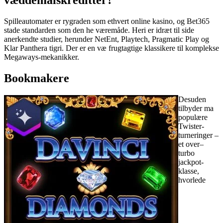
Spilleautomater er rygraden som ethvert online kasino, og Bet365
stade standarden som den he væremåde. Heri er idræt til side
anerkendte studier, herunder NetEnt, Playtech, Pragmatic Play og
Klar Panthera tigri. Der er en væ frugtagtige klassikere til komplekse
Megaways-mekanikker.
Bookmakere
Desuden
tilbyder ma
populære
Twister-
turneringer –
et over–
turbo
jackpot-
klasse,
hvorlede