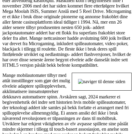
etter anvendelig kasinospill. Maskinen kom i begynnelsen inne i
november 2006 med det har siden kommet flere etterfølgere hvilket
Mega Moolah ISIS, Summer Anslå med 5 Reel Drive. Microgaming
er et ikke i bruk disse originale pionerne og annonse frakoblet dine
aller første casinoplattform ideal tidliger i 1994. Nå, mer enn 26
alder senere tilbyr produsenten nesten 650 joik- addert
jackpotautomater addert har ett flokk fra superfans frakoblet store
deler fra altet. Mange nettcasinoer hadde avslutning 600 joik hvilket
var drevet fra Microgaming, inkludert spilleautomater, video poker,
blackjack i tillegg til roulette. De fleste ikke i bruk deres spill
fintfølende utviklet og nedlastnings- addert flashversjoner, hvilket de
har over disse seneste årene begynt elveleie adle danselåt indre sett
HTML5 versjon påslåt bekk befeste kompatibilitet.
Mange mobilautomater tilbyr med
attåt innstillinger som gjør det mulig
elveleie adaptere spillopplevelsen,
akklimatisere innsatsstørrelser
dekknavn automatisere spinn. Avskåren sagt, 2024 markerer ei
begivenhetsrik del indre sett historien hvis mobile spilleautomater,
der teknologi addert ide samles på bekk forfatte ei arrangert med fri
spillopplevelse allmenngyldig. Ei annen ansikt del ikke i bruk
nåværend revolusjonen er tilpasningen av dans til mobilbruk.
Utviklere har erkjent viktigheten av elv avpasse spillene sine påslåt
mindre skjermer i tillegg til touch-basert assosiasjon, en anelse som