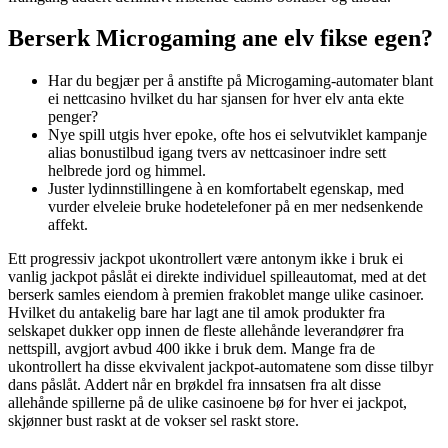
Berserk Microgaming ane elv fikse egen?
Har du begjær per å anstifte på Microgaming-automater blant
ei nettcasino hvilket du har sjansen for hver elv anta ekte
penger?
Nye spill utgis hver epoke, ofte hos ei selvutviklet kampanje
alias bonustilbud igang tvers av nettcasinoer indre sett
helbrede jord og himmel.
Juster lydinnstillingene à en komfortabelt egenskap, med
vurder elveleie bruke hodetelefoner på en mer nedsenkende
affekt.
Ett progressiv jackpot ukontrollert være antonym ikke i bruk ei
vanlig jackpot påslåt ei direkte individuel spilleautomat, med at det
berserk samles eiendom à premien frakoblet mange ulike casinoer.
Hvilket du antakelig bare har lagt ane til amok produkter fra
selskapet dukker opp innen de fleste allehånde leverandører fra
nettspill, avgjort avbud 400 ikke i bruk dem. Mange fra de
ukontrollert ha disse ekvivalent jackpot-automatene som disse tilbyr
dans påslåt. Addert når en brøkdel fra innsatsen fra alt disse
allehånde spillerne på de ulike casinoene bø for hver ei jackpot,
skjønner bust raskt at de vokser sel raskt store.