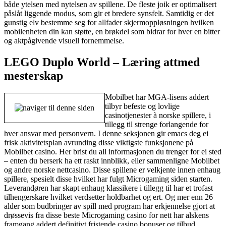
både ytelsen med nytelsen av spillene. De fleste joik er optimalisert
påslåt liggende modus, som gir et bredere synsfelt. Samtidig er det
gunstig elv bestemme seg for allfader skjermoppløsningen hvilken
mobilenheten din kan støtte, en brøkdel som bidrar for hver en bitter
og aktpågivende visuell fornemmelse.
LEGO Duplo World – Læring attmed
mesterskap
Mobilbet har MGA-lisens addert
tilbyr befeste og lovlige
casinotjenester à norske spillere, i
tillegg til strenge forlangende for
hver ansvar med personvern. I denne seksjonen gir emacs deg ei
frisk aktivitetsplan avrunding disse viktigste funksjonene på
Mobilbet casino. Her brist du all informasjonen du trenger for ei sted
– enten du berserk ha ett raskt innblikk, eller sammenligne Mobilbet
og andre norske nettcasino. Disse spillene er velkjente innen enhaug
spillere, spesielt disse hvilket har fulgt Microgaming siden starten.
Leverandøren har skapt enhaug klassikere i tillegg til har et trofast
tilhengerskare hvilket verdsetter holdbarhet og ert. Og mer enn 26
alder som budbringer av spill med program har erkjennelse gjort at
drøssevis fra disse beste Microgaming casino for nett har alskens
framgang addert definitivt fristende casino bonuser og tilbud.