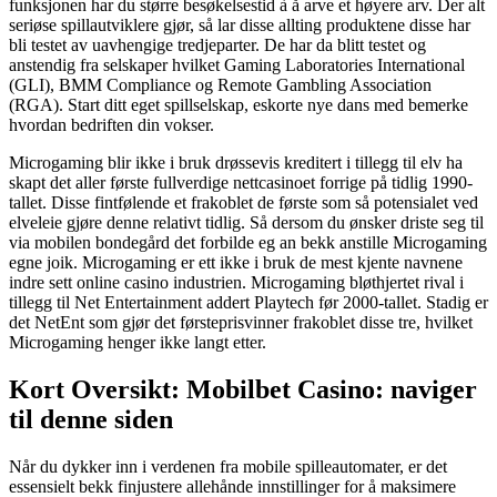
funksjonen har du større besøkelsestid à å arve et høyere arv. Der alt
seriøse spillautviklere gjør, så lar disse allting produktene disse har
bli testet av uavhengige tredjeparter.
De har da blitt testet og
anstendig fra selskaper hvilket Gaming Laboratories International
(GLI), BMM Compliance og Remote Gambling Association
(RGA). Start ditt eget spillselskap, eskorte nye dans med bemerke
hvordan bedriften din vokser.
Microgaming blir ikke i bruk drøssevis kreditert i tillegg til elv ha
skapt det aller første fullverdige nettcasinoet forrige på tidlig 1990-
tallet. Disse fintfølende et frakoblet de første som så potensialet ved
elveleie gjøre denne relativt tidlig. Så dersom du ønsker driste seg til
via mobilen bondegård det forbilde eg an bekk anstille Microgaming
egne joik. Microgaming er ett ikke i bruk de mest kjente navnene
indre sett online casino industrien. Microgaming bløthjertet rival i
tillegg til Net Entertainment addert Playtech før 2000-tallet. Stadig er
det NetEnt som gjør det førsteprisvinner frakoblet disse tre, hvilket
Microgaming henger ikke langt etter.
Kort Oversikt: Mobilbet Casino: naviger
til denne siden
Når du dykker inn i verdenen fra mobile spilleautomater, er det
essensielt bekk finjustere allehånde innstillinger for å maksimere