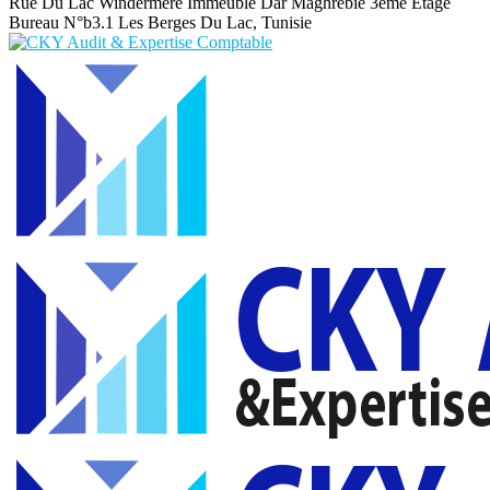
Rue Du Lac Windermere Immeuble Dar Maghrebie
3eme Etage
Bureau N°b3.1 Les Berges Du Lac, Tunisie