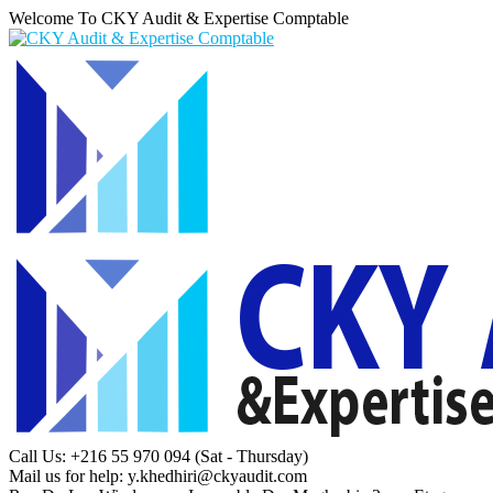
Welcome To CKY Audit & Expertise Comptable
Call Us: +216 55 970 094
(Sat - Thursday)
Mail us for help:
y.khedhiri@ckyaudit.com