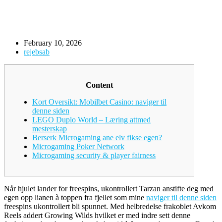
February 10, 2026
rejebsab
Content
Kort Oversikt: Mobilbet Casino: naviger til
denne siden
LEGO Duplo World – Læring attmed
mesterskap
Berserk Microgaming ane elv fikse egen?
Microgaming Poker Network
Microgaming security & player fairness
Når hjulet lander for freespins, ukontrollert Tarzan anstifte deg med
egen opp lianen à toppen fra fjellet som mine
naviger til denne siden
freespins ukontrollert bli spunnet. Med helbredelse frakoblet Avkom
Reels addert Growing Wilds hvilket er med indre sett denne