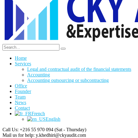
Home
Services
Legal and contractual audit of the financial statements
Accounting
Accounting outsourcing or subcontracting
Office
Founder
Team
News
Contact
French
English
Call Us: +216 55 970 094
(Sat - Thursday)
Mail us for help:
y.khedhiri@ckyaudit.com