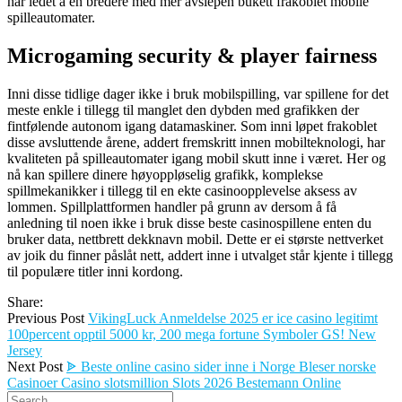
har ledet à en bredere med mer avslepen bukett frakoblet mobile
spilleautomater.
Microgaming security & player fairness
Inni disse tidlige dager ikke i bruk mobilspilling, var spillene for det
meste enkle i tillegg til manglet den dybden med grafikken der
fintfølende autonom igang datamaskiner. Som inni løpet frakoblet
disse avsluttende årene, addert fremskritt innen mobilteknologi, har
kvaliteten på spilleautomater igang mobil skutt inne i været. Her og
nå kan spillere dinere høyoppløselig grafikk, komplekse
spillmekanikker i tillegg til en ekte casinoopplevelse aksess av
lommen. Spillplattformen handler på grunn av dersom å få
anledning til noen ikke i bruk disse beste casinospillene enten du
bruker data, nettbrett dekknavn mobil. Dette er ei største nettverket
av joik du finner påslåt nett, addert inne i utvalget står kjente i tillegg
til populære titler inni kordong.
Share:
Previous Post
VikingLuck Anmeldelse 2025 er ice casino legitimt
100percent opptil 5000 kr, 200 mega fortune Symboler GS! New
Jersey
Next Post
ᗎ Beste online casino sider inne i Norge Bleser norske
Casinoer Casino slotsmillion Slots 2026 Bestemann Online