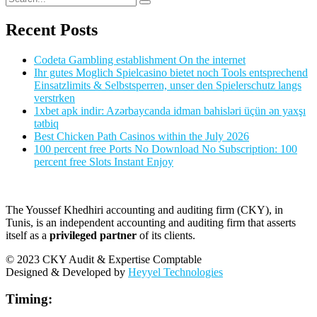
Recent Posts
Codeta Gambling establishment On the internet
Ihr gutes Moglich Spielcasino bietet noch Tools entsprechend
Einsatzlimits & Selbstsperren, unser den Spielerschutz langs
verstrken
1xbet apk indir: Azərbaycanda idman bahisləri üçün ən yaxşı
tətbiq
Best Chicken Path Casinos within the July 2026
100 percent free Ports No Download No Subscription: 100
percent free Slots Instant Enjoy
The Youssef Khedhiri accounting and auditing firm (CKY), in
Tunis, is an independent accounting and auditing firm that asserts
itself as a
privileged partner
of its clients.
© 2023 CKY Audit & Expertise Comptable
Designed & Developed by
Heyyel Technologies
Timing: