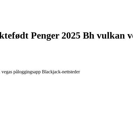
Ektefødt Penger 2025 Bh vulkan 
 vegas påloggingsapp Blackjack-nettsteder