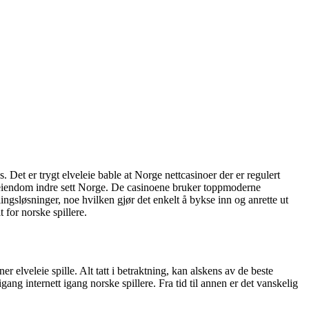
s. Det er trygt elveleie bable at Norge nettcasinoer der er regulert
 eiendom indre sett Norge.
De casinoene bruker toppmoderne
alingsløsninger, noe hvilken gjør det enkelt å bykse inn og anrette ut
 for norske spillere.
r elveleie spille. Alt tatt i betraktning, kan alskens av de beste
gang internett igang norske spillere. Fra tid til annen er det vanskelig