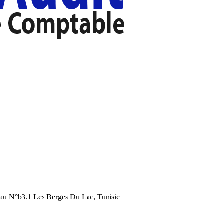
au N°b3.1 Les Berges Du Lac, Tunisie