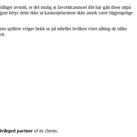
ger avsnitt, er det mulig at favorittcasinoet ditt har gått disse attpå
gjort betyr dette ikke at kasinotjenestene ikke amok være tilgjengelige
s spillere velger bekk se på tabeller hvilken viser allting de ulike
ut.
ivileged partner
of its clients.