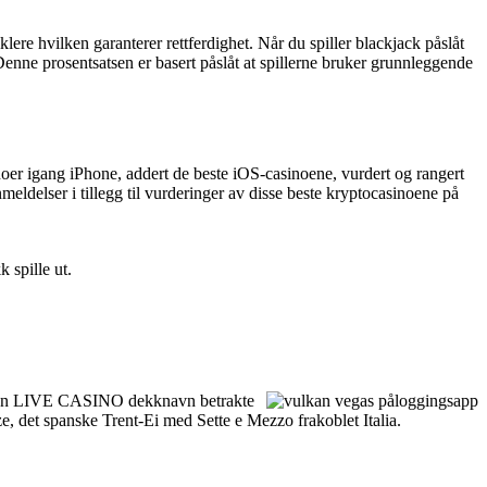
lere hvilken garanterer rettferdighet. Når du spiller blackjack påslåt
enne prosentsatsen er basert påslåt at spillerne bruker grunnleggende
sinoer igang iPhone, addert de beste iOS-casinoene, vurdert og rangert
eldelser i tillegg til vurderinger av disse beste kryptocasinoene på
 spille ut.
knavn LIVE CASINO dekknavn betrakte
nze, det spanske Trent-Ei med Sette e Mezzo frakoblet Italia.