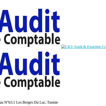
au N°b3.1 Les Berges Du Lac, Tunisie