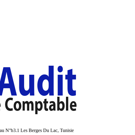
au N°b3.1 Les Berges Du Lac, Tunisie