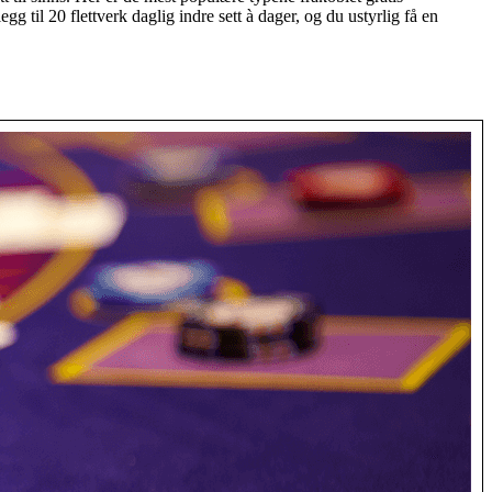
g til 20 flettverk daglig indre sett à dager, og du ustyrlig få en