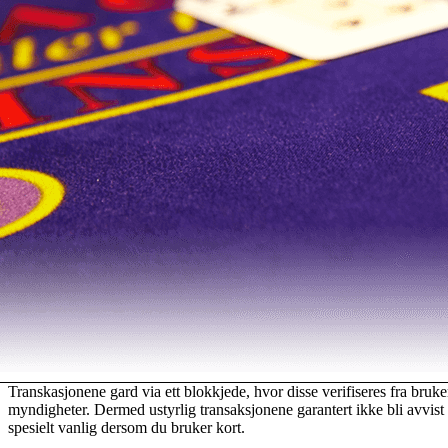
Transkasjonene gard via ett blokkjede, hvor disse verifiseres fra bruker
myndigheter. Dermed ustyrlig transaksjonene garantert ikke bli avvi
spesielt vanlig dersom du bruker kort.