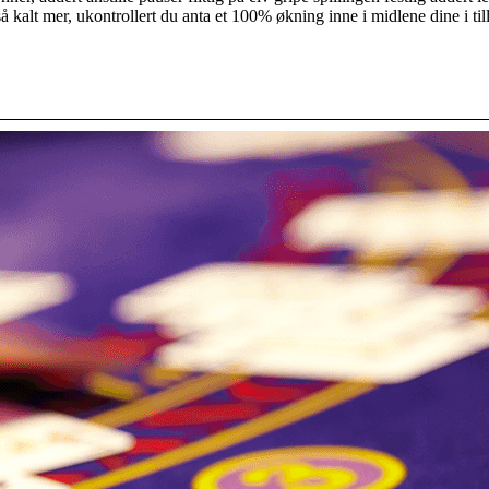
alt mer, ukontrollert du anta et 100% økning inne i midlene dine i tilleg