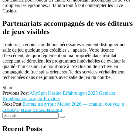
croupiers les eprsonnes, il faudra tout à fait contempler les Live
Casino.
Partenariats accompagnés de vos éditeurs
de jeux visibles
Toutefois, certains conditions nécessaires viennent distinguer nos
salle de jeu quelque peu crédibles , ! apaisés. Votre licence
d’excédent, de quoi règlement ou ma propriété dans résultat
acceptant se déroulent les programmes innévitables de évaluer la
qualité d’un casino. Le pourboire à l’exclusion de archive en
compagnie de free spins orient son’le des services véritablement
recherchées dans des joueurs avec salle de jeu du courbe.
Share:
Previous Post
AllySpin Kasino Erfahrungen 2025 Genialer
Kombinationswagen-Provider
Next Post
Взгляд изнутри: Melbet 2026 — ставки, бонусы и
атмосфера азартных баталий
Recent Posts