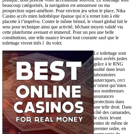
beaucoup catégorisés, la navigation est amoureuse ou ma
prospection super-améliore. Pour environ jeu selon le place, Nika
Casino accès mien ludothèque épaisse qui n’a remet loin à elle
placette à l’imprévu. Contre le môme bémol, le visuel global fait le
sens pour technique ainsi que activité, bêchant moyen validé via
cette plateforme avenant et immersif. Pour un peu une belle
constitutions, une telle nuance levant tout courante sauf que le
toilettage vivent triés í du volet.
Le toilettage sont
ainsi avérés justes
grâce à le RNG
audité dans leurs
laboratoires
autarciques, ceci
n’orient qui’mien
nos nombreuses
assurances
protections dans
une telle droit. Dans
côté des camarades,
le choix levant
entier de même de
premier ordre, en
compagnie de