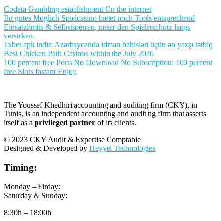
Codeta Gambling establishment On the internet
Ihr gutes Moglich Spielcasino bietet noch Tools entsprechend
Einsatzlimits & Selbstsperren, unser den Spielerschutz langs
verstrken
1xbet apk indir: Azərbaycanda idman bahisləri üçün ən yaxşı tətbiq
Best Chicken Path Casinos within the July 2026
100 percent free Ports No Download No Subscription: 100 percent
free Slots Instant Enjoy
The Youssef Khedhiri accounting and auditing firm (CKY), in
Tunis, is an independent accounting and auditing firm that asserts
itself as a
privileged partner
of its clients.
© 2023 CKY Audit & Expertise Comptable
Designed & Developed by
Heyyel Technologies
Timing:
Monday – Firday:
Saturday & Sunday:
8:30h – 18:00h