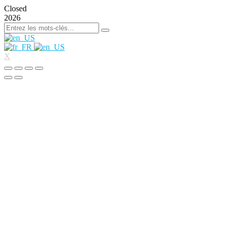
Closed
2026
X