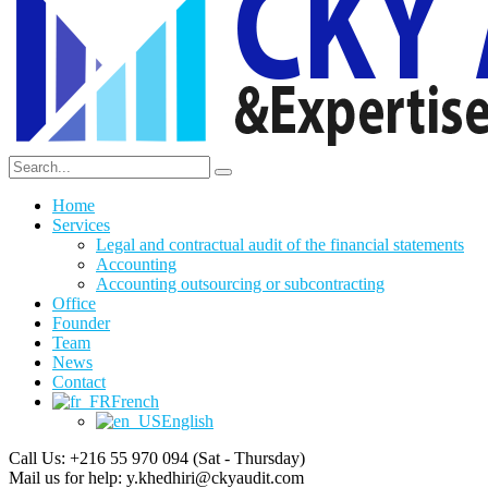
Home
Services
Legal and contractual audit of the financial statements
Accounting
Accounting outsourcing or subcontracting
Office
Founder
Team
News
Contact
French
English
Call Us: +216 55 970 094
(Sat - Thursday)
Mail us for help:
y.khedhiri@ckyaudit.com