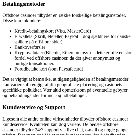
Betalingsmetoder
Offshore casinoer tilbyder en række forskellige betalingsmetoder.
Disse kan inkludere:
Kredit-/betalingskort (Visa, MasterCard)
E-wallets (Skrill, Neteller, PayPal – dog sjældnere for danske
spillere på offshore sider)
Bankoverførsler
Kryptovalutaer (Bitcoin, Ethereum osv.) – dette er ofte en stor
fordel ved offshore casinoer, da det giver anonymitet og
hurtige transaktioner.
Forudbetalte kort (som Paysafecard)
Det er vigtigt at bemærke, at tilgængeligheden af betalingsmetoder
kan variere afhængigt af din geografiske placering og casinoets
specifikke politikker. Vær altid opmærksom på eventuelle gebyrer
og behandlingstider for ind- og udbetalinger.
Kundeservice og Support
Ligesom alle andre online virksomheder tilbyder offshore casinoer
kundeservice. Kvaliteten kan dog variere. De bedste offshore
casinoer tilbyder 24/7 support via live chat, e-mail og nogle gange