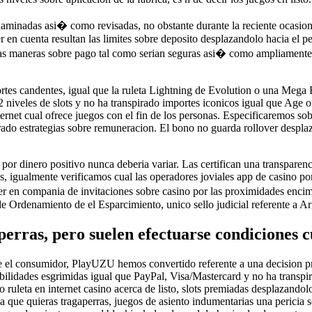
minadas asi� como revisadas, no obstante durante la reciente ocasion 
ener en cuenta resultan las limites sobre deposito desplazandolo hacia e
as maneras sobre pago tal como serian seguras asi� como ampliamente u
tes candentes, igual que la ruleta Lightning de Evolution o una Mega F
niveles de slots y no ha transpirado importes iconicos igual que Age of
ernet cual ofrece juegos con el fin de los personas. Especificaremos sob
rado estrategias sobre remuneracion. El bono no guarda rollover desplaz
por dinero positivo nunca deberia variar. Las certifican una transparen
tos, igualmente verificamos cual las operadores joviales app de casino p
r en compania de invitaciones sobre casino por las proximidades encima
de Ordenamiento de el Esparcimiento, unico sello judicial referente a Ar
perras, pero suelen efectuarse condiciones c
a de el consumidor, PlayUZU hemos convertido referente a una decision 
lidades esgrimidas igual que PayPal, Visa/Mastercard y no ha transpira
ruleta en internet casino acerca de listo, slots premiadas desplazandolo
ea que quieras tragaperras, juegos de asiento indumentarias una pericia