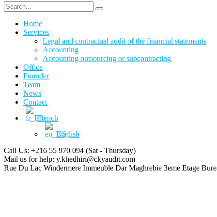
Home
Services
Legal and contractual audit of the financial statements
Accounting
Accounting outsourcing or subcontracting
Office
Founder
Team
News
Contact
French
English
Call Us: +216 55 970 094
(Sat - Thursday)
Mail us for help:
y.khedhiri@ckyaudit.com
Rue Du Lac Windermere Immeuble Dar Maghrebie
3eme Etage Bure