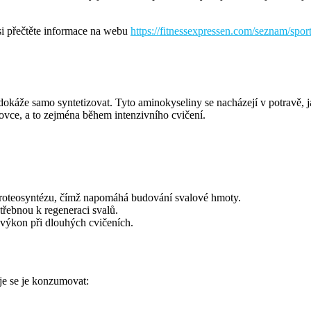
 přečtěte informace na webu
https://fitnessexpressen.com/seznam/sp
nedokáže samo syntetizovat. Tyto aminokyseliny se nacházejí v potravě,
ovce, a to zejména během intenzivního cvičení.
roteosyntézu, čímž napomáhá budování svalové hmoty.
řebnou k regeneraci svalů.
výkon při dlouhých cvičeních.
je se je konzumovat: