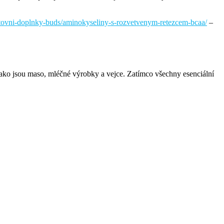
ortovni-doplnky-buds/aminokyseliny-s-rozvetvenym-retezcem-bcaa/
–
 jako jsou maso, mléčné výrobky a vejce. Zatímco všechny esenciální