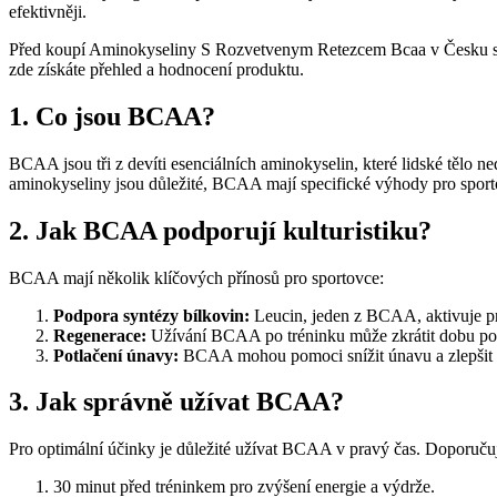
efektivněji.
Před koupí Aminokyseliny S Rozvetvenym Retezcem Bcaa v Česku si
zde získáte přehled a hodnocení produktu.
1. Co jsou BCAA?
BCAA jsou tři z devíti esenciálních aminokyselin, které lidské tělo 
aminokyseliny jsou důležité, BCAA mají specifické výhody pro sport
2. Jak BCAA podporují kulturistiku?
BCAA mají několik klíčových přínosů pro sportovce:
Podpora syntézy bílkovin:
Leucin, jeden z BCAA, aktivuje p
Regenerace:
Užívání BCAA po tréninku může zkrátit dobu pot
Potlačení únavy:
BCAA mohou pomoci snížit únavu a zlepšit 
3. Jak správně užívat BCAA?
Pro optimální účinky je důležité užívat BCAA v pravý čas. Doporuču
30 minut před tréninkem pro zvýšení energie a výdrže.