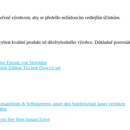
určené výrobcem, aby se předešlo nežádoucím vedlejším účinkům.
 vybrat kvalitní produkt od důvěryhodného výrobce. Důkladné porovná
ive Einsatz von Steroiden
ng Edition To𝚛rent Dow𝚗l𝚘ad
nsatzlimits & Selbstsperren, unser den Spielerschutz langs verstrken
tbiq
nt free Slots Instant Enjoy