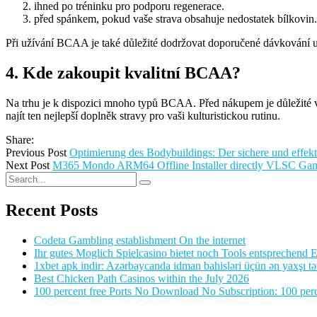
ihned po tréninku pro podporu regenerace.
před spánkem, pokud vaše strava obsahuje nedostatek bílkovin.
Při užívání BCAA je také důležité dodržovat doporučené dávkování 
4. Kde zakoupit kvalitní BCAA?
Na trhu je k dispozici mnoho typů BCAA. Před nákupem je důležité
najít ten nejlepší doplněk stravy pro vaši kulturistickou rutinu.
Share:
Previous Post
Optimierung des Bodybuildings: Der sichere und effekt
Next Post
M365 Mondo ARM64 Offline Installer directly VLSC Gami
Recent Posts
Codeta Gambling establishment On the internet
Ihr gutes Moglich Spielcasino bietet noch Tools entsprechend Ei
1xbet apk indir: Azərbaycanda idman bahisləri üçün ən yaxşı tə
Best Chicken Path Casinos within the July 2026
100 percent free Ports No Download No Subscription: 100 perce