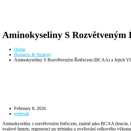
Aminokyseliny S Rozvětveným Ř
Home
Business & Strategy
Aminokyseliny S Rozvětveným Řetězcem (BCAA) a Jejich Vliv
February 8, 2026
rejebsab
Aminokyseliny s rozvětveným řetězcem, známé jako BCAA (leucin, isole
svalové hmoty, regeneraci po tréninku a zvyšování celkového výkonu. 