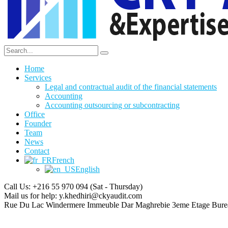
Home
Services
Legal and contractual audit of the financial statements
Accounting
Accounting outsourcing or subcontracting
Office
Founder
Team
News
Contact
French
English
Call Us: +216 55 970 094
(Sat - Thursday)
Mail us for help:
y.khedhiri@ckyaudit.com
Rue Du Lac Windermere Immeuble Dar Maghrebie
3eme Etage Bure