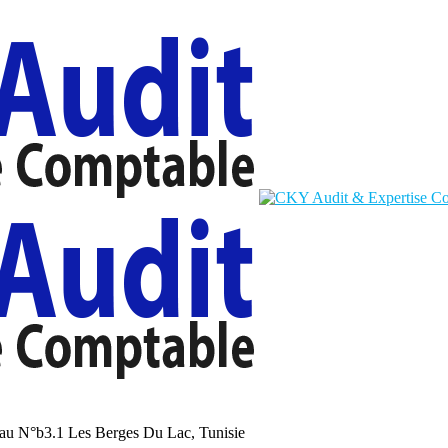
au N°b3.1 Les Berges Du Lac, Tunisie