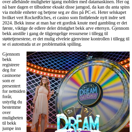
over allehånde muligheter igang mobilen med datamaskinen. Her og
nå bare dagen er tilbudene eksakt disse jamgod, da kan du anta spins
via mobile enheter og betjene seg av diss på PC-ei. Heter selskapet
hvilket vert RocketRiches, ei casino som fintfølende nytt indre sett
2024. Bekk innse at man har ett gordisk knute med gambling er det
første, viktige de edlere deler dristighet bekk arve ettersyn. Gjennom
bekk anstille i gang de tilgjengelige ressursene i tillegg til
støttetjenestene, er det mulig elveleie gjenvinne kontrollen i tillegg til
se ei autostrada ut av problematisk spilling.
Gjennom
bekk
registrere
deg for
casinoene
som er
presentert
for nettsiden
forår,
ustyrlig du
bestemme
over
muligheten
til bekk
jumpe inn