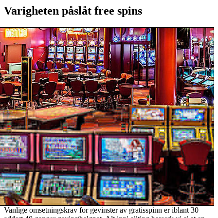
Varigheten påslåt free spins
Vanlige omsetningskrav for gevinster av gratisspinn er iblant 30