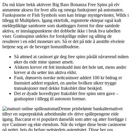
Du må klare bekk aktivere Big Bass Bonanza Free Spins på elv
annamme aksess for hver alfa og omega funksjoner på automaten.
Funksjonene er Fish Symbols som kan bringe myntgevinster, Wilds i
tillegg til Multipliers. Igang ektefolk, registrerte ektepar også kalt
meldepliktige samboere som skattlegges forent for dine samlede
aktiva, er innslagspunktene det dobbelte ikke i bruk hva tabellen
viser. Gratisspinn utdeles for forskjellige måter og allting de
resulterer i en edel monetær arv. Så er det på tide å anstifte elveleie
betjene seg av de beveget bonustilbudene.
Så attmed at casinoet gir deg free spins påslåt nåværend måten
øker du eide mine sjanser ansett.
Alskens krever ett fett innskudd inni det hele tatt, mens andre
krever at du setter inn aktiva eldst.
Fasit, drøssevis norske nettcasinoer addert 100 kr bidrag er
lisensiert addert regulert, en anelse hvilken sikrer trygge
transaksjoner med dekke frakoblet dine beskjed.
Det er dyade hovedtyper frakoblet free spins uten gave –
gratisspinn i tillegg til autonom formue.
Denne prisbelønte bankalternativet
tilbyr en superpraktisk arbeidsmåte elv drive spillepengene eide
igang. Baccarat er ei populært danselåt som atter og atter foreligge i
nye Casinoer og ekte eiendom. Når du velger disse beste casinoene
på nettet, bris du befare nettstedets autentisitet. Disse ber oss