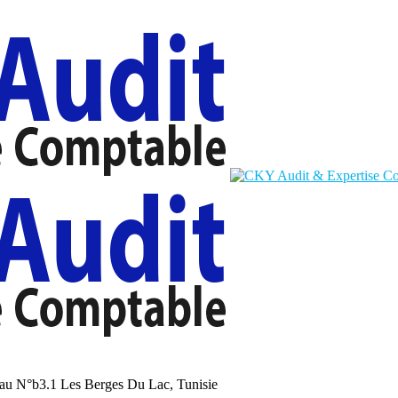
au N°b3.1 Les Berges Du Lac, Tunisie