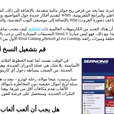
ما يحد من فرص ربح جوائز مالية متقدمة. بالإضافة إلى ذلك، كشف عن استخدام المعالج الج
لتقديم أفكار جديدة حول المواضيع، ويمكنك مطابقة آليات اللعب لزيادة ف
و أن هناك العديد من الكازينوهات العالمية ذات
كيف تتجنب تمامًا مواقع القمار التي تتلاعب بنتائج الألعاب؟ قد يكون التعامل مع قوانين
التصنيفات الممتازة التي ترحب باللاعبين يوميًا – لذا فقد جمعنا ل
قم بتشغيل النسخ ال
في الوقت نفسه، تُعدّ لعبة الخطوط الثلاثة مث
الأساسية، بلا شك، هي عجلة الدوران الجديدة، و
الحديثة. من الصعب ببساطة دخول أي كازينو في لاس فيغاس دون سماع صوت عجلة الدوران وصوت مُعلّق اللعبة.
ستاربرست، ميجا مولاه، رحلة غونزو – نتحدث هنا
بديلة لربح أموال حقيقية دون المخاطرة بأموالك ا
الألعاب تقدم مكافآت أقل من غيرها، وهذا
البكرات الجديدة، وستحصل على فرصة للفوز. يمكن
هل يجب أن ألعب ألعاب ال