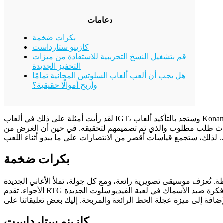
دعامات
بكرات ضخمة
كازينو ستارداست
قم بتشغيل النسخ التجريبية للاستفادة من ميزات
التحفيز الجديدة
هل يجب أن ألعب ألعاب السلوتس المجانية تمامًا
وأربح أموالًا حقيقية؟
لقد رأيت أمثلة على ذلك في ألعاب IGT، وستجد بالتأكيد ألعاب Konami التي تمتلكها، وربما هناك ألعاب أغفلتها. لقد رأيت ذلك كثيرًا حتى الآن مع Aristocrat – العديد من أحدث ألعابهم تستخدم هذه الميزة. ستكون
هم لتحقيقه. في حين أن الغرض من Know Your Slots هو مشاركة كيفية عمل الموانئ بدقة،
.
بكرات ضخمة
ُضاف إلى عدد اختياراتك النشطة. تُعزف موسيقى تصويرية رائعة، ومع كل جولة، تملأ الأغاني الجديدة
الأجواء. تقدم RTG لمسة مميزة على فكرة صيد الأسماك في لعبة الفيديو سلوت الجديدة Seafood Catch. يمكنك أيضًا زيادة المتعة باللعب مع أفراد عائلتك! عند وصولك إلى هذه المرحلة، ستُضاف مضاعفات
كازينو ستارداست