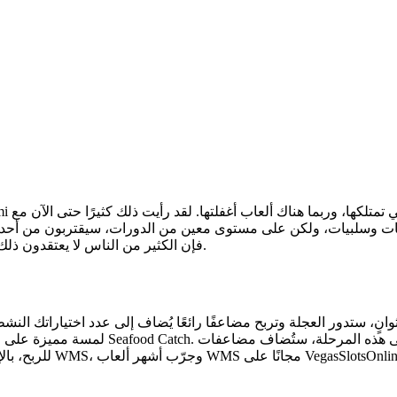
 وسلبيات، ولكن على مستوى معين من الدورات، سيقتربون من أحدث طلب مطلوب والذي تم تصميم
لذلك، ستجمع قياسات أقصر من الانتصارات على ما يبدو أثناء اللعب.
فإن الكثير من الناس لا يعتقدون ذلك
جرد ظهور عجلة الحظ على شاشتك، وبعد عد تنازلي لمدة 5 ثوانٍ، ستدور العجلة وتربح مضاعفًا رائعًا ي
فة إلى ميزة عجلة الحظ الرائعة والمربحة. إليك بعض تعليقاتنا على WMS، وجرّب أشهر ألعاب WMS مجانًا على VegasSlotsOnline.