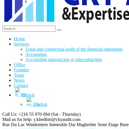
Home
Services
Legal and contractual audit of the financial statements
Accounting
Accounting outsourcing or subcontracting
Office
Founder
Team
News
Contact
French
English
Call Us: +216 55 970 094
(Sat - Thursday)
Mail us for help:
y.khedhiri@ckyaudit.com
Rue Du Lac Windermere Immeuble Dar Maghrebie
3eme Etage Bure