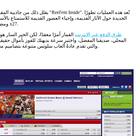
يقلل ذلك من جاذبية المقامرة، م
بالإضافة إلى موسيقى البوب ​​التقدمية، والتي تخطط لتقسيم قوالب الأحداث الرياضية. من الميزات الإضافية رمز Wild (صورة الغروب) ومضاعف x27.
android طرق الدفع عبر الإنترنت
القمار أمرًا معقدًا، لكن الخبر السار ه
الأول بين الكازينوهات التي تقدم ألعابًا حقيقية. هناك علامات تجارية معروفة مثل Rival Gaming وBetsoft وLive Gaming، والتي تقدم عادةً ألعاب سلوتس متنوعة بتصاميم مختلفة وميزات رائعة.