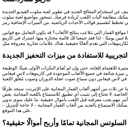
ديد في تطوير لعبة سلوت الفيديو الجديدة "Reel'em Inside". تُعد هذه العمليات تطورًا
رصك. تتمحور مواضيع لعبة سلوت WMS الجديدة حول الآثار القديمة، وإحياء العصور القديمة للاستمتاع بالأساطير والبرامج التلفزيونية،
ك قائمة مختارة منها. اشترك في كازينو SlotsLV المحلي، صديقنا المفضل، واختبر سرعة بديهتك للفوز بأموال حقيقية! مع ذلك، فهو ليس خيارنا
تجريبية للاستفادة من ميزات التحفيز الجديدة
يرة للاهتمام للغاية، حتى وإن لم تُقدّم البكرات الأولى شيئًا. الوظيفة
هي ميزة شائعة في جميع الألعاب الموجودة في كازينوهات لاس فيغاس
 عن ثلاث من أشهر ألعاب القمار المجانية على الإنترنت. ستجد طرقًا
لخاصة. لا تحتاج إلى تثبيت أي تطبيق للاستمتاع باللعبة المجانية. بعض
 أمر مهم يجب معرفته قبل اللعب بأموال حقيقية. ما عليك سوى تدوير
ك الاستمتاع بالعديد من ألعاب القمار المجانية – لا حاجة للتنزيل –
على هذا الموقع.
سلوتس المجانية تمامًا وأربح أموالًا حقيقية؟