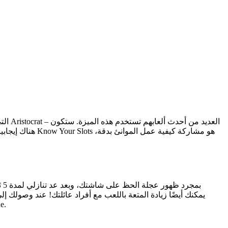
هناك إيجابيات
بم
للربح، بالإضا