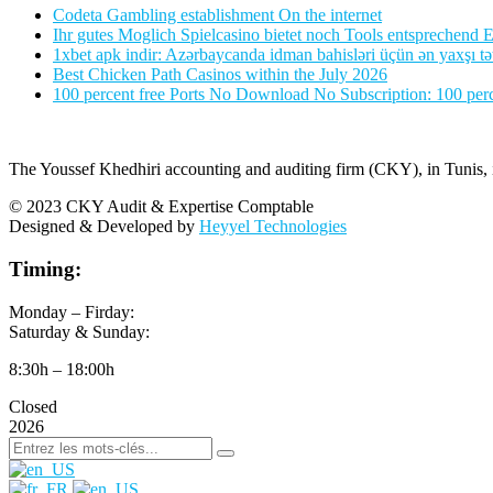
Codeta Gambling establishment On the internet
Ihr gutes Moglich Spielcasino bietet noch Tools entsprechend Ei
1xbet apk indir: Azərbaycanda idman bahisləri üçün ən yaxşı tə
Best Chicken Path Casinos within the July 2026
100 percent free Ports No Download No Subscription: 100 perce
The Youssef Khedhiri accounting and auditing firm (CKY), in Tunis, is
© 2023 CKY Audit & Expertise Comptable
Designed & Developed by
Heyyel Technologies
Timing:
Monday – Firday:
Saturday & Sunday:
8:30h – 18:00h
Closed
2026