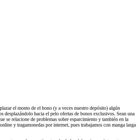
lazar el monto de el bono (y a veces nuestro depósito) algún
os desplazándolo hacia el pelo ofertas de bonos exclusivos.
Sean una
 que se relacione de problemas sobre esparcimiento y también en la
online y tragamonedas por internet, pues trabajamos con manga larga