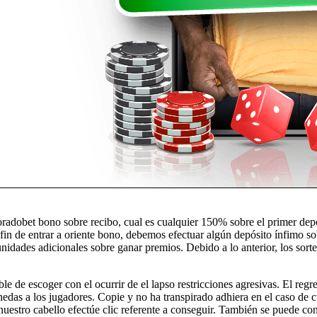
Doradobet bono sobre recibo, cual es cualquier 150% sobre el primer de
 fin de entrar a oriente bono, debemos efectuar algún depósito ínfimo 
nidades adicionales sobre ganar premios. Debido a lo anterior, los sort
 de escoger con el ocurrir de el lapso restricciones agresivas. El regre
das a los jugadores. Copie y no ha transpirado adhiera en el caso de c
estro cabello efectúe clic referente a conseguir. También se puede co