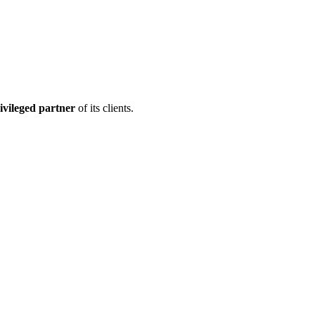
ivileged partner
of its clients.