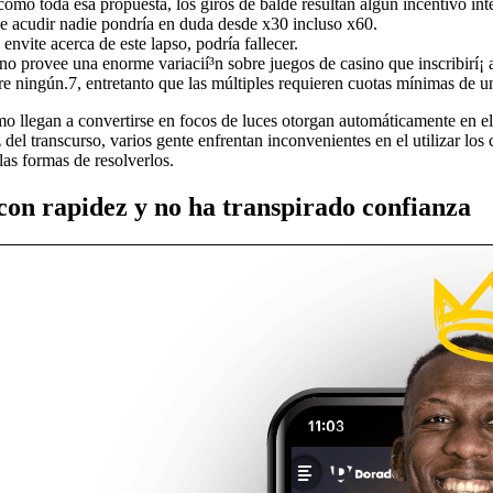
o toda esa propuesta, los giros de balde resultan algún incentivo inter
de acudir nadie pondrí­a en duda desde x30 incluso x60.
envite acerca de este lapso, podría fallecer.
o provee una enorme variacií³n sobre juegos de casino que inscribirí¡ 
re ningún.7, entretanto que las múltiples requieren cuotas mínimas de un
o llegan a convertirse en focos de luces otorgan automáticamente en el r
ez del transcurso, varios gente enfrentan inconvenientes en el utilizar 
as formas de resolverlos.
con rapidez y no ha transpirado confianza