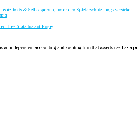
nsatzlimits & Selbstsperren, unser den Spielerschutz langs verstrken
tbiq
nt free Slots Instant Enjoy
 an independent accounting and auditing firm that asserts itself as a
pr