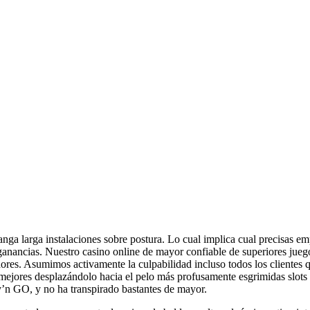
 larga instalaciones sobre postura. Lo cual implica cual precisas emp
ganancias. Nuestro casino online de mayor confiable de superiores jueg
adores. Asumimos activamente la culpabilidad incluso todos los clientes
ejores desplazándolo hacia el pelo más profusamente esgrimidas slots 
y’n GO, y no ha transpirado bastantes de mayor.