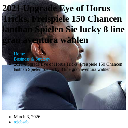
2021 Upgrade Eye of Horus
Tricks, Freispiele 150 Chancen
lanthan Spielen Sie lucky 8 line
gran aventura wählen
Home
Business & Strategy
2021 Upgrade Eye of Horus Tricks, Freispiele 150 Chancen
lanthan Spielen Sie lucky 8 line gran aventura wählen
March 3, 2026
rejebsab