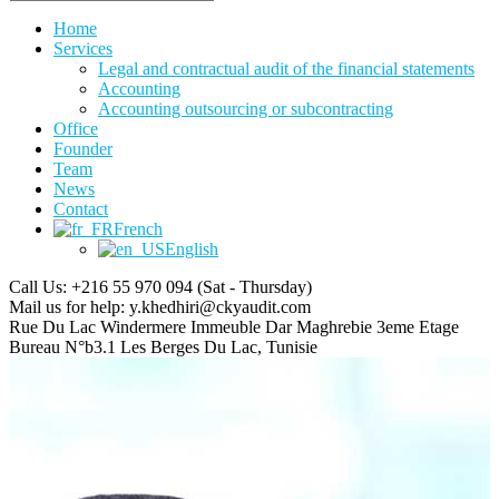
Home
Services
Legal and contractual audit of the financial statements
Accounting
Accounting outsourcing or subcontracting
Office
Founder
Team
News
Contact
French
English
Call Us: +216 55 970 094
(Sat - Thursday)
Mail us for help:
y.khedhiri@ckyaudit.com
Rue Du Lac Windermere Immeuble Dar Maghrebie
3eme Etage
Bureau N°b3.1 Les Berges Du Lac, Tunisie