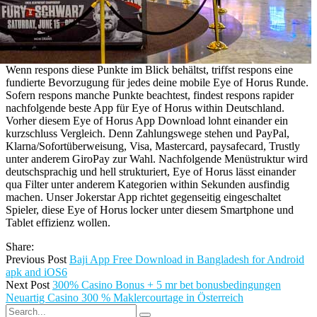
Wenn respons diese Punkte im Blick behältst, triffst respons eine
fundierte Bevorzugung für jedes deine mobile Eye of Horus Runde.
Sofern respons manche Punkte beachtest, findest respons rapider
nachfolgende beste App für Eye of Horus within Deutschland.
Vorher diesem Eye of Horus App Download lohnt einander ein
kurzschluss Vergleich. Denn Zahlungswege stehen und PayPal,
Klarna/Sofortüberweisung, Visa, Mastercard, paysafecard, Trustly
unter anderem GiroPay zur Wahl. Nachfolgende Menüstruktur wird
deutschsprachig und hell strukturiert, Eye of Horus lässt einander
qua Filter unter anderem Kategorien within Sekunden ausfindig
machen. Unser Jokerstar App richtet gegenseitig eingeschaltet
Spieler, diese Eye of Horus locker unter diesem Smartphone und
Tablet effizienz wollen.
Share:
Previous Post
Baji App Free Download in Bangladesh for Android
apk and iOS6
Next Post
300% Casino Bonus + 5 mr bet bonusbedingungen
Neuartig Casino 300 % Maklercourtage in Österreich