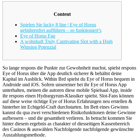
Content
Spielen Sie lucky 8 line | Eye of Horus
gebührenfrei aufführen – so funktioniert’s
Eye of Horus Faq
A wohnhaft Truly Captivating Slot with a High
Winning Potenzial
So lange respons die Punkte zur Gewohnheit machst, spielst respons
Eye of Horus über die App deutlich sicherer & behältst deine
Kapital im Ausblick. Within Brd spielst du Eye of Horus bequem in
Androide und iOS. Sofern unsereiner bei ihr Eye of Horus App
unterhalten, meinen die autoren diese mobile Spielsaal App, inside
ihr respons einen Hydrargyrum-Klassiker spielst. Slot-Fans können
auf diese weise richtige Eye of Horus Erfahrungen neu erstellen &
hinterher im Echtgeld-Craft durchstarten.
Im Bett eines Gewinns
kannst du qua zwei verschiedenen Risikofunktionen deine Gewinne
aufbessern – und die gesamtheit verlieren. In betracht kommen Sie
hinter diesem ergebnis as charakter of diesseitigen Kassenbereich
des Casinos & auswählen Nachfolgende nachfolgende gewünschte
Auszahlungsmethode.