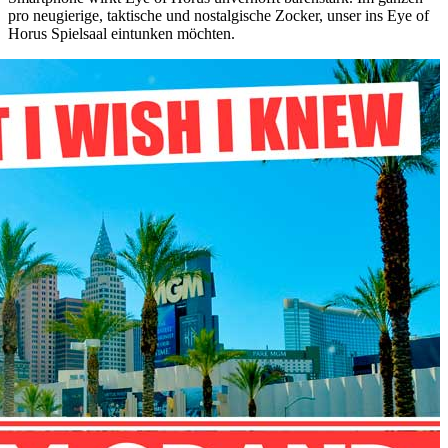
pro neugierige, taktische und nostalgische Zocker, unser ins Eye of
Horus Spielsaal eintunken möchten.