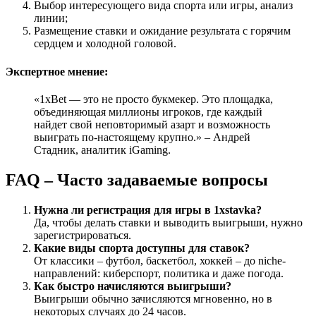
Выбор интересующего вида спорта или игры, анализ
линии;
Размещение ставки и ожидание результата с горячим
сердцем и холодной головой.
Экспертное мнение:
«1xBet — это не просто букмекер. Это площадка,
объединяющая миллионы игроков, где каждый
найдет свой неповторимый азарт и возможность
выиграть по-настоящему крупно.» – Андрей
Стадник, аналитик iGaming.
FAQ – Часто задаваемые вопросы
Нужна ли регистрация для игры в 1xstavka?
Да, чтобы делать ставки и выводить выигрыши, нужно
зарегистрироваться.
Какие виды спорта доступны для ставок?
От классики – футбол, баскетбол, хоккей – до niche-
направлений: киберспорт, политика и даже погода.
Как быстро начисляются выигрыши?
Выигрыши обычно зачисляются мгновенно, но в
некоторых случаях до 24 часов.