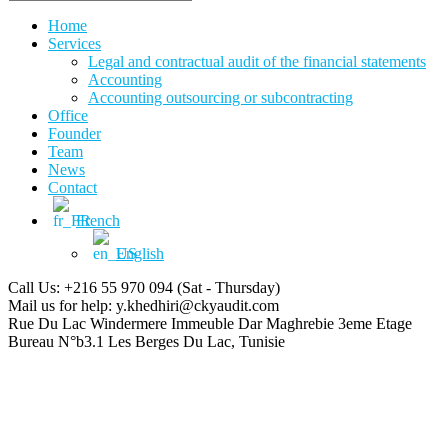
Home
Services
Legal and contractual audit of the financial statements
Accounting
Accounting outsourcing or subcontracting
Office
Founder
Team
News
Contact
French
English
Call Us: +216 55 970 094
(Sat - Thursday)
Mail us for help:
y.khedhiri@ckyaudit.com
Rue Du Lac Windermere Immeuble Dar Maghrebie
3eme Etage
Bureau N°b3.1 Les Berges Du Lac, Tunisie