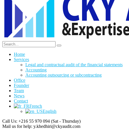
Home
Services
Legal and contractual audit of the financial statements
Accounting
Accounting outsourcing or subcontracting
Office
Founder
Team
News
Contact
French
English
Call Us: +216 55 970 094
(Sat - Thursday)
Mail us for help:
y.khedhiri@ckyaudit.com