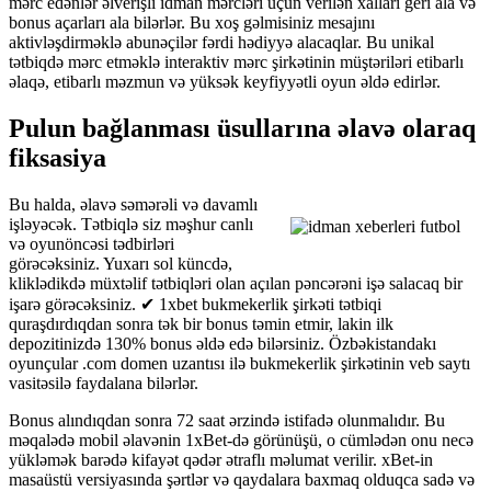
mərc edənlər əlverişli idman mərcləri üçün verilən xalları geri ala və
bonus açarları ala bilərlər. Bu xoş gəlmisiniz mesajını
aktivləşdirməklə abunəçilər fərdi hədiyyə alacaqlar. Bu unikal
tətbiqdə mərc etməklə interaktiv mərc şirkətinin müştəriləri etibarlı
əlaqə, etibarlı məzmun və yüksək keyfiyyətli oyun əldə edirlər.
Pulun bağlanması üsullarına əlavə olaraq
fiksasiya
Bu halda, əlavə səmərəli və davamlı
işləyəcək. Tətbiqlə siz məşhur canlı
və oyunöncəsi tədbirləri
görəcəksiniz. Yuxarı sol küncdə,
kliklədikdə müxtəlif tətbiqləri olan açılan pəncərəni işə salacaq bir
işarə görəcəksiniz. ✔ 1xbet bukmekerlik şirkəti tətbiqi
quraşdırdıqdan sonra tək bir bonus təmin etmir, lakin ilk
depozitinizdə 130% bonus əldə edə bilərsiniz. Özbəkistandakı
oyunçular .com domen uzantısı ilə bukmekerlik şirkətinin veb saytı
vasitəsilə faydalana bilərlər.
Bonus alındıqdan sonra 72 saat ərzində istifadə olunmalıdır. Bu
məqalədə mobil əlavənin 1xBet-də görünüşü, o cümlədən onu necə
yükləmək barədə kifayət qədər ətraflı məlumat verilir. xBet-in
masaüstü versiyasında şərtlər və qaydalara baxmaq olduqca sadə və