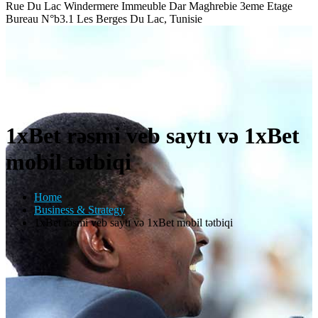
Rue Du Lac Windermere Immeuble Dar Maghrebie
3eme Etage
Bureau N°b3.1 Les Berges Du Lac, Tunisie
1xBet rəsmi veb saytı və 1xBet
mobil tətbiqi
Home
Business & Strategy
1xBet rəsmi veb saytı və 1xBet mobil tətbiqi