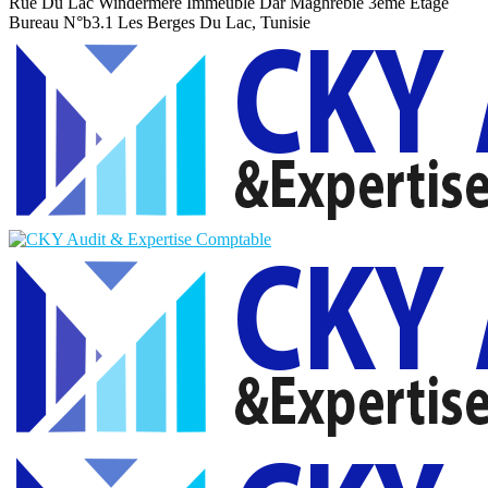
Rue Du Lac Windermere Immeuble Dar Maghrebie
3eme Etage
Bureau N°b3.1 Les Berges Du Lac, Tunisie