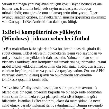
Şirkəti tanımağa yeni başlayanlar üçün çoxlu sayda bölücü və əla
banner var. Bununla belə, veb saytın naviqasiyası olduqca
mürəkkəbdir, ona görə də onu anlamaq çətin olmayacaq. Əgər
oyunçu sıradan çıxıbsa, cinayətkarların sırasına qoşulmaq imkanınız
var. Qarışqa. 1xBet Android-dən daha çox üfüqi.
1xBet-i kompüterinizə yükləyin
(Windows) | idman xeberleri futbol
1xBet məhsulları izsiz aşkarlanıb və bu, brendin təsirli iştirakı ilə
sübut olunur. 1xBet əlavəsini bukmekerin rəsmi veb saytından və
onlayn kazinodan yükləmək daha asandır. Yalnız bundan sonra
vicdansız tərtibatçıların kompüter məlumatlarını oğurlamadan, rəsmi
mobil tətbiqi yüklədiyinizdən əmin ola bilərsiniz. Tətbiqdən istifadə
edərkən heç bir problem və ya səhvlə qarşılaşmadım. Ən son APK
versiyası davamlı olaraq işləyir və bukmekerin serverlərinə
təhlükəsiz qoşulma təmin edir.
"Al və imzala" düyməsini basdıqdan sonra proqram avtomatik
olaraq qısa bir açma prosesini başladır və bir neçə sadə addımdan
sonra smartfonunuzda və ya planşetinizdə xBet loqosunu görə
bilərsiniz. İstənilən 1xBet endirimi, eləcə də mərc şirkəti ilə necə
cəhd etmək barədə məlumat geri qaytarılmalıdır. Bunun sayəsində