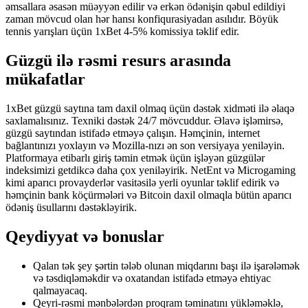
əmsallara əsasən müəyyən edilir və erkən ödənişin qəbul edildiyi
zaman mövcud olan hər hansı konfiqurasiyadan asılıdır. Böyük
tennis yarışları üçün 1xBet 4-5% komissiya təklif edir.
Güzgü ilə rəsmi resurs arasında
mükafatlar
1xBet güzgü saytına tam daxil olmaq üçün dəstək xidməti ilə əlaqə
saxlamalısınız. Texniki dəstək 24/7 mövcuddur. Əlavə işləmirsə,
güzgü saytından istifadə etməyə çalışın. Həmçinin, internet
bağlantınızı yoxlayın və Mozilla-nızı ən son versiyaya yeniləyin.
Platformaya etibarlı giriş təmin etmək üçün işləyən güzgülər
indeksimizi getdikcə daha çox yeniləyirik. NetEnt və Microgaming
kimi aparıcı provayderlər vasitəsilə yerli oyunlar təklif edirik və
həmçinin bank köçürmələri və Bitcoin daxil olmaqla bütün aparıcı
ödəniş üsullarını dəstəkləyirik.
Qeydiyyat və bonuslar
Qalan tək şey şərtin tələb olunan miqdarını başı ilə işarələmək
və təsdiqləməkdir və oxatandan istifadə etməyə ehtiyac
qalmayacaq.
Qeyri-rəsmi mənbələrdən proqram təminatını yükləməklə,