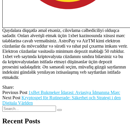
Qaydalara diqqətlə əməl etsəniz, cilovlama cəlbediciliyi olduqca
sadədir. Onları əlverişli etmək üçün 1xbet kazinosunda xüsusi mərc
tələblərinə cavab verməlisiniz. AstroPay və AirTM kimi elektron
cüzdanlar da mövcuddur və sürətli və rahat pul çıxarma imkanı verir.
Elektron cüzdanlar vasitəsilə minimum depozit məbləği 50 rubldur.
1xbet veb saytında kriptovalyuta cüzdanını sındıra bilərsiniz və bu
da kriptovalyutadan istifadə etməyi düşünənlər üçün depozit
prosesini sadələşdirir. Ən səmərəli seçim, müvafiq güzgü saytlarının
indeksini gündəlik yeniləyən ixtisaslaşmış veb saytlardan istifadə
etməkdir.
Share:
Previous Post
1xBet Bukmeker İdarəsi: Aviasiya İdmanına Mərc
Next Post
Kryptospel för Rutinerade: Säkerhet och Strategi i den
Digitala Världen
Recent Posts