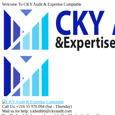
Welcome To CKY Audit & Expertise Comptable
Call Us: +216 55 970 094
(Sat - Thursday)
Mail us for help:
y.khedhiri@ckyaudit.com