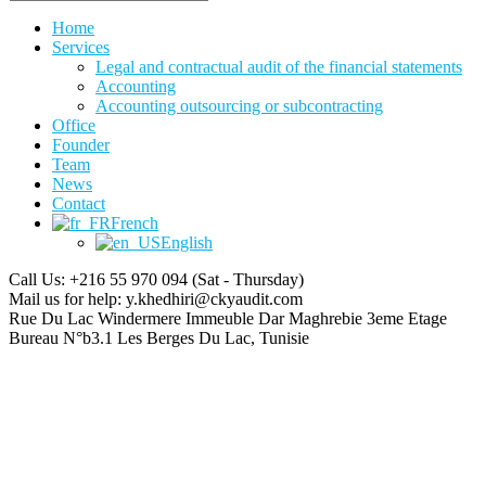
Home
Services
Legal and contractual audit of the financial statements
Accounting
Accounting outsourcing or subcontracting
Office
Founder
Team
News
Contact
French
English
Call Us: +216 55 970 094
(Sat - Thursday)
Mail us for help:
y.khedhiri@ckyaudit.com
Rue Du Lac Windermere Immeuble Dar Maghrebie
3eme Etage
Bureau N°b3.1 Les Berges Du Lac, Tunisie