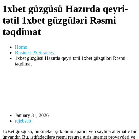
1xbet güzgüsü Hazırda qeyri-
tətil 1xbet güzgüləri Rəsmi
təqdimat
Home
Business & Strategy
1xbet güzgüsü Hazırda qeyri-tətil 1xbet güzgüləri Rəsmi
təqdimat
January 31, 2026
rejebsab
1xBet güzgüsü, bukmeker şirkətinin aparıcı veb saytına alternativ bir
ünvandır. Bu, istifadəçilərə rəsmi resursa giriş internet provayderi və