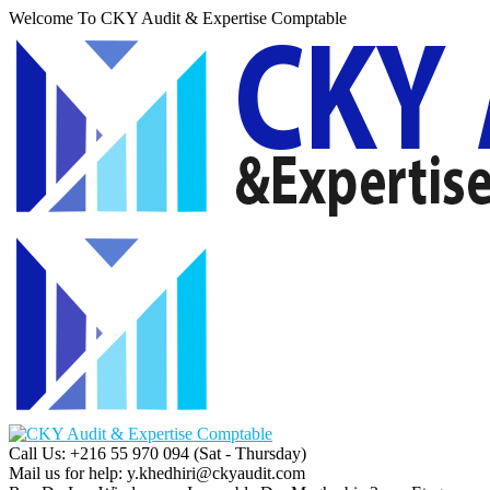
Welcome To CKY Audit & Expertise Comptable
Call Us: +216 55 970 094
(Sat - Thursday)
Mail us for help:
y.khedhiri@ckyaudit.com