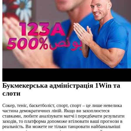
Букмекерська адміністрація 1Win та
слоти
Сокер, теніс, баскетболіст, спорт, спорт – це лише невелика
частина демократичних ліній. Якщо ви захоплюєтеся
ставками, любите аналізувати матчі і передбачати результати
заходів, то платформа допоможе втілювати ваші прогнози в
реальність. Ви можете не тільки танцювати найбанальніші