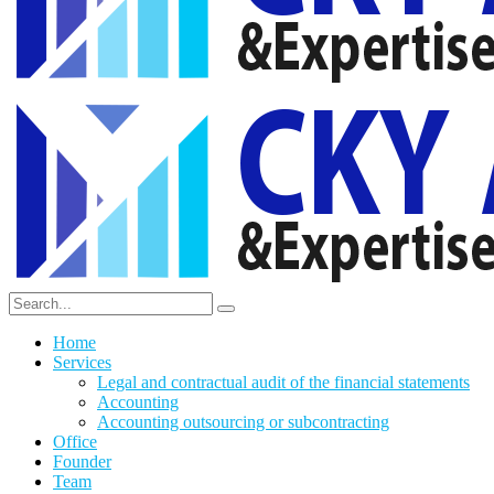
Home
Services
Legal and contractual audit of the financial statements
Accounting
Accounting outsourcing or subcontracting
Office
Founder
Team