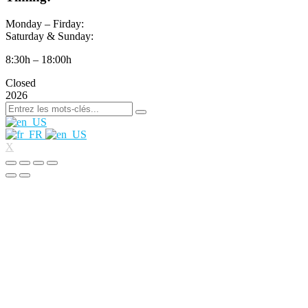
Monday – Firday:
Saturday & Sunday:
8:30h – 18:00h
Closed
2026
X