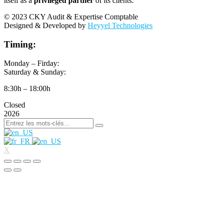
itself as a
privileged partner
of its clients.
© 2023 CKY Audit & Expertise Comptable
Designed & Developed by
Heyyel Technologies
Timing:
Monday – Firday:
Saturday & Sunday:
8:30h – 18:00h
Closed
2026
X