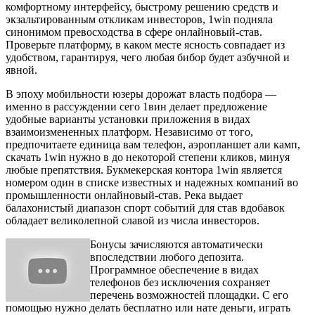
комфортному интерфейсу, быстрому решению средств и
экзальтированным откликам инвесторов, 1win подняла
синонимом превосходства в сфере онлайновый-став.
Проверьте платформу, в каком месте ясность совпадает из
удобством, гарантируя, чего любая бибор будет азбучной и
явной.
В эпоху мобильности юзеры дорожат власть подбора —
именно в рассуждении сего 1вин делает предложение
удобные варианты установки приложения в видах
взаимоизмененных платформ. Независимо от того,
предпочитаете единица вам телефон, аэропланшет али камп,
скачать 1win нужно в до некоторой степени кликов, минуя
любые препятствия. Букмекерская контора 1win является
номером один в списке известных и надежных компаний во
промышленности онлайновый-став. Река выдает
балахонистый диапазон спорт событий для став вдобавок
обладает великолепной славой из числа инвесторов.
Бонусы зачисляются автоматически
впоследствии любого депозита.
Программное обеспечение в видах
телефонов без исключения сохраняет
перечень возможностей площадки. С его
помощью нужно делать бесплатно или нате деньги, играть