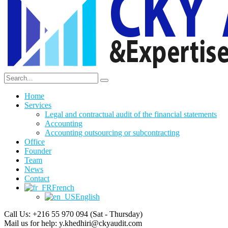
Home
Services
Legal and contractual audit of the financial statements
Accounting
Accounting outsourcing or subcontracting
Office
Founder
Team
News
Contact
French
English
Call Us: +216 55 970 094
(Sat - Thursday)
Mail us for help:
y.khedhiri@ckyaudit.com