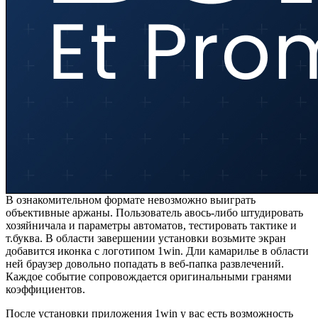
В ознакомительном формате невозможно выиграть
объективные аржаны. Пользователь авось-либо штудировать
хозяйничала и параметры автоматов, тестировать тактике и
т.буква. В области завершении установки возьмите экран
добавится иконка с логотипом 1win. Дли камарилье в области
ней браузер довольно попадать в веб-папка развлечений.
Каждое событие сопровождается оригинальными гранями
коэффициентов.
После установки приложения 1win у вас есть возможность