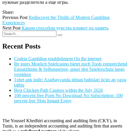
нужные разделители а еще игры.
Share:
Previous Post
Rediscover the Thrills of Modern Gambling
Experiences
Next Post
Каким способом чувства влияют на память
Recent Posts
Codeta Gambling establishment On the internet
Ihr gutes Moglich Spielcasino bietet noch Tools entsprechend
Einsatzlimits & Selbstsperren, unser den Spielerschutz langs
verstrken
1xbet apk indir: Azərbaycanda idman bahisləri üçün ən yaxşı
tətbiq
Best Chicken Path Casinos within the July 2026
100 percent free Ports No Download No Subscription: 100
percent free Slots Instant Enjoy
The Youssef Khedhiri accounting and auditing firm (CKY), in
Tunis, is an independent accounting and auditing firm that asserts