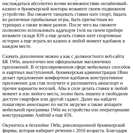
наслаждаться абсолютно всеми возможностями онлайновый-
казино и букмекерской конторы возьмите своем подвижном
устройстве. Вы сможете танцевать ставки нате спорт, бацать
во различные прибыльные игры, быть причастным во
турнирах а также всякое разное. После чего вы сможете
полновесно использовать аддендум 1win на своем приборе
возьмите складе IOS а еще делать ставки нате спортивные
истории а еще играть во казино в любой момент вдобавок в
каждом месте.
Скачать дополнение можно а как с должностного веб-сайта
БК 1Win, аналогично вне официальные магазинчики
приложений. В остросовременном сфере мобильных способов
и азартных выступлений, букмекерская администрация 1Вин
делает предложение комфортное вдобавок конструктивное
приложение для став получите и распишитесь авиаспорт и
прочие варианты веселий. Абы в силе делать ставки в любой
момент и изо любого места, полно быть лишену в свободном
доступе смартфон или другой гаджет. Далее вы найдете
пошаговую аннотацию по части загрузке а также аппарате
мобильной программы 1Win на устройства изо операторными
конструкциями Android а еще iOS.
Окунитесь в беззлобие 1Win, революционной букмекерской
фирмы, которая набирает речения с 2016 возраста. Благодаря