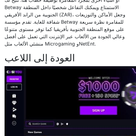
أو أشياء أخرى بمجرد المقامرة بوظيفة خطاب هنا. تتيح لك
Betway الاستمتاع ويمكنك التفاعل شخصيًا داخل المنطقة
الجنوبية من الراند الأفريقي (ZAR)، وجعل الأماكن والتوزيعات
شفافة للغاية. تقدم مؤسسة Betway للمقامرة نظرة سريعة
على موقع المنطقة الجنوبية بأفريقيا كما توفر مستوى متنوعًا
وعالي الجودة من الألعاب عبر الإنترنت التي تعمل على أفضل
منشئي الألعاب مثل Microgaming وNetEnt.
العودة إلى اللاعب