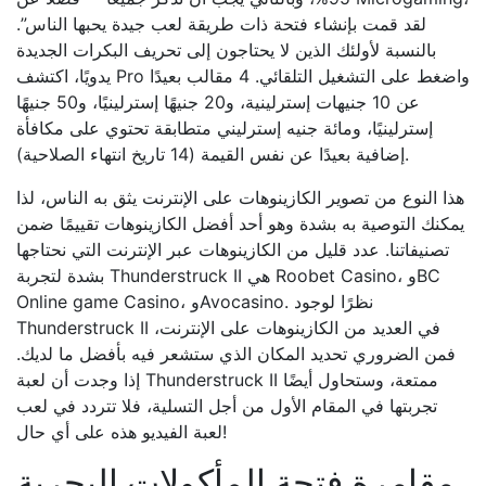
لقد قمت بإنشاء فتحة ذات طريقة لعب جيدة يحبها الناس”.
بالنسبة لأولئك الذين لا يحتاجون إلى تحريف البكرات الجديدة
يدويًا، اكتشف Pro واضغط على التشغيل التلقائي. 4 مقالب بعيدًا
عن 10 جنيهات إسترلينية، و20 جنيهًا إسترلينيًا، و50 جنيهًا
إسترلينيًا، ومائة جنيه إسترليني متطابقة تحتوي على مكافأة
إضافية بعيدًا عن نفس القيمة (14 تاريخ انتهاء الصلاحية).
هذا النوع من تصوير الكازينوهات على الإنترنت يثق به الناس، لذا
يمكنك التوصية به بشدة وهو أحد أفضل الكازينوهات تقييمًا ضمن
تصنيفاتنا. عدد قليل من الكازينوهات عبر الإنترنت التي نحتاجها
بشدة لتجربة Thunderstruck II هي Roobet Casino، وBC
Online game Casino، وAvocasino. نظرًا لوجود
Thunderstruck II في العديد من الكازينوهات على الإنترنت،
فمن الضروري تحديد المكان الذي ستشعر فيه بأفضل ما لديك.
إذا وجدت أن لعبة Thunderstruck II ممتعة، وستحاول أيضًا
تجربتها في المقام الأول من أجل التسلية، فلا تتردد في لعب
لعبة الفيديو هذه على أي حال!
مقامرة فتحة المأكولات البحرية