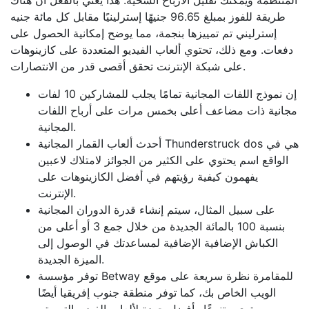
المنتظمة ويمكنك تقليل الأرباح السخية. هذا يعني بالفعل أن هناك
طريقة للفوز بمبلغ 96.65 جنيهًا إسترلينيًا مقابل كل مائة جنيه
إسترليني تم تمييزها بنجمة، مما يوضح إمكانية الحصول على
دفعات. ومع ذلك، تحتوي ألعاب الفيديو المتعددة على كازينوهات
على شبكة الإنترنت تحقق أقصى قدر من الانتصارات.
إن نموذج اللفات المجانية تمامًا يجلب للمشاركين 10 لفات
مجانية ذات مضاعف أعلى بخمس مرات على أرباح اللفات
المجانية.
أحدث ألعاب القمار المجانية Thunderstruck dos هي في
الواقع اسم يحتوي على الكثير من الجوائز لامتلاك لاعبين
يفهمون كيفية رؤيتهم في أفضل الكازينوهات على
الإنترنت.
على سبيل المثال، سيتم إنشاء قدرة الدوران المجانية
بنسبة 100 بالمائة الجديدة من خلال جمع 3 أو أعلى من
الكباش الإضافية الإضافية لمساعدتك في الوصول إلى
الميزة الجديدة.
توفر مؤسسة Betway للمقامرة نظرة سريعة على موقع
الويب الخاص بك، كما توفر منطقة جنوب إفريقيا أيضًا