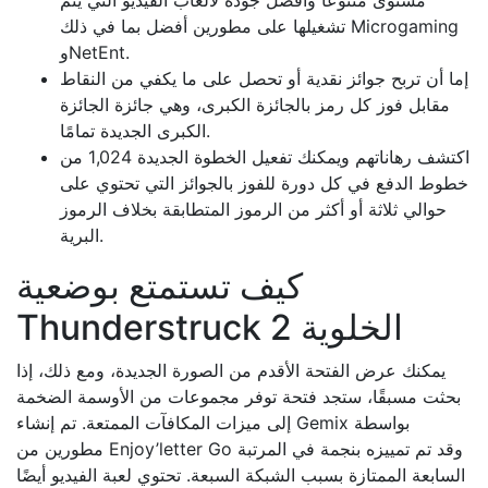
مستوى متنوعًا وأفضل جودة لألعاب الفيديو التي يتم
تشغيلها على مطورين أفضل بما في ذلك Microgaming
وNetEnt.
إما أن تربح جوائز نقدية أو تحصل على ما يكفي من النقاط
مقابل فوز كل رمز بالجائزة الكبرى، وهي جائزة الجائزة
الكبرى الجديدة تمامًا.
اكتشف رهاناتهم ويمكنك تفعيل الخطوة الجديدة 1,024 من
خطوط الدفع في كل دورة للفوز بالجوائز التي تحتوي على
حوالي ثلاثة أو أكثر من الرموز المتطابقة بخلاف الرموز
البرية.
كيف تستمتع بوضعية
Thunderstruck 2 الخلوية
يمكنك عرض الفتحة الأقدم من الصورة الجديدة، ومع ذلك، إذا
بحثت مسبقًا، ستجد فتحة توفر مجموعات من الأوسمة الضخمة
إلى ميزات المكافآت الممتعة. تم إنشاء Gemix بواسطة
مطورين من Enjoy’letter Go وقد تم تمييزه بنجمة في المرتبة
السابعة الممتازة بسبب الشبكة السبعة. تحتوي لعبة الفيديو أيضًا