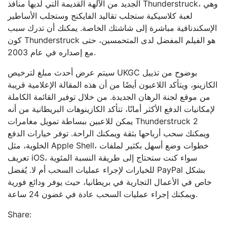
الجديد من الآلهة القديمة التي لديها منافذ Thunderstruck، وهي
لعبة كلاسيكية ستجلب تقاليد الفايكنج وستجلب الأساطير
الإسكندنافية مباشرة إلى شاشتك الخاصة. يمكنك أن تدرك سبب
كون Thunderstruck هو الفيلم المفضل لدى المتحمسين، حتى
مع إصداره في عام 2003.
سيتم عرض أحدث مبلغ لترخيص UKGC بوضوح من تذييل
الكازينو، ويتأكد اللاعبون أيضًا من أن هذه المقالة الإعلامية قريبة
من موقع لجنة الرهان الجديدة. من خلال توفير القائمة الكاملة
لإمكانيات الدفع الأكثر أمانًا، تتأكد الكازينوهات البريطانية من أنه
يمكن للاعبين ببساطة تمويل مغامرات Thunderstruck 2
ويمكنك سحب أرباحها بثقة ويمكنك الراحة. توفر خيارات الدفع
الخلوية، مثل Apple Shell، خطوات وضع أسهل بكثير لملفات
تعريف iOS، سواء كنت ستحتاج إلى طريقة النسبة المئوية
للخيارات لإجراء عمليات السحب أم لا. يُفضل PayPal بشكل
خاص في الأعمال التجارية في بريطانيا، حيث يوفر ودائع فورية
ويمكنك إجراء عمليات السحب عادة في غضون 24 ساعة.
Share: