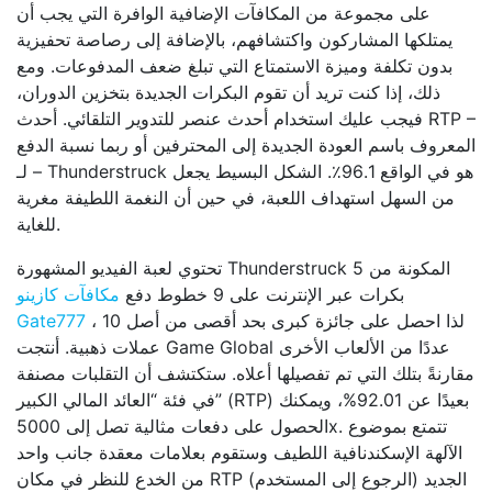
على مجموعة من المكافآت الإضافية الوافرة التي يجب أن
يمتلكها المشاركون واكتشافهم، بالإضافة إلى رصاصة تحفيزية
بدون تكلفة وميزة الاستمتاع التي تبلغ ضعف المدفوعات. ومع
ذلك، إذا كنت تريد أن تقوم البكرات الجديدة بتخزين الدوران،
فيجب عليك استخدام أحدث عنصر للتدوير التلقائي. أحدث RTP –
المعروف باسم العودة الجديدة إلى المحترفين أو ربما نسبة الدفع
– لـ Thunderstruck هو في الواقع 96.1٪. الشكل البسيط يجعل
من السهل استهداف اللعبة، في حين أن النغمة اللطيفة مغرية
للغاية.
تحتوي لعبة الفيديو المشهورة Thunderstruck المكونة من 5
بكرات عبر الإنترنت على 9 خطوط دفع
مكافآت كازينو
، لذا احصل على جائزة كبرى بحد أقصى من أصل 10
Gate777
عملات ذهبية. أنتجت Game Global عددًا من الألعاب الأخرى
مقارنةً بتلك التي تم تفصيلها أعلاه. ستكتشف أن التقلبات مصنفة
في فئة “العائد المالي الكبير” (RTP) بعيدًا عن 92.01%، ويمكنك
الحصول على دفعات مثالية تصل إلى 5000x. تتمتع بموضوع
الآلهة الإسكندنافية اللطيف وستقوم بعلامات معقدة جانب واحد
من الخدع للنظر في مكان RTP الجديد (الرجوع إلى المستخدم)