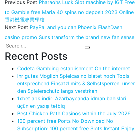
Previous Post
Pharaohs Luck Slot machine by IGT Free
to Gamble free Maria 40 spins no deposit 2023 Online
香港機電專業學校
Next Post
PayPal and you can Phoenix FlashDash
casino promo Suns transform the brand new fan sense
Recent Posts
Codeta Gambling establishment On the internet
Ihr gutes Moglich Spielcasino bietet noch Tools
entsprechend Einsatzlimits & Selbstsperren, unser
den Spielerschutz langs verstrken
1xbet apk indir: Azərbaycanda idman bahisləri
üçün ən yaxşı tətbiq
Best Chicken Path Casinos within the July 2026
100 percent free Ports No Download No
Subscription: 100 percent free Slots Instant Enjoy