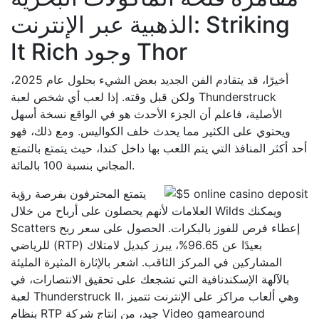
الذهبية عبر الإنترنت: Striking
It Rich وجود Thor
أخيرًا، قد يتقادم الفن الجديد بعض الشيء بحلول عام 2025،
ولكن قبل وقته. إذا لعب أي شخص لعبة Thunderstruck
الأصلية، فاعلم أن الجزء الأحدث هو في الواقع نسخة أسهل
ويحتوي على الكثير مما يحدث خلف الكواليس. ومع ذلك، فهو
أحد أكثر المنافذ التي يتم اللعب بها داخل كندا، حيث يتمتع بالتمتع
المجاني بنسبة 100 بالمائة.
يتمتع المحترفون بفرصة رؤية
العلامات لأنهم يحصلون على أرباح من خلال Wilds ويمكنك
Scatters إعطاء فرص للفوز بالبكرات. الحصول على سعر ربح
للرياضي (RTP) بعيدًا عن 96.65%، يبرز كبديل لامتلاك
المشاركين في المركز الثاقب. اشعر بالإثارة المثيرة المليئة
بالآلهة الإسكندنافية التي تشجعك على تحقيق الانتصارات، في
لعبة Thunderstruck II، وهي ألعاب مراكز على الإنترنت تتميز
بنظام RTP جيد، من إنتاج شركة Video gamearound