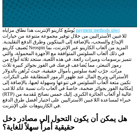
payment methods qiwi
يُوسّع كازينو الإنترنت هذا نطاق مزاياه
للاعبين الأستراليين من خلال توفير مجموعة متنوعة من خيارات
الإيداع والسحب، بالإضافة إلى البيتكوين وطرق الدفع التقليدية.
يُضيف كازينو Neospin المزيد من ألعاب الكازينو عبر الإنترنت، بما
في ذلك ألعاب السلوتس المتوافقة مع الأجهزة المحمولة، والتي
تتميز برسومات وميزات رائعة. في هذه اللعبة، ستجد ثلاثة أنواع من
رموز التبعثر، مما يُضاعف فرصك في الفوز بجوائز كبيرة ثلاث
مرات. جرّب لعبة سلوتس بأموال حقيقية، حيث تُراهن بالدولار
الأسترالي وتربح المال عند ظهور الرموز المتطابقة على البكرات.
تكمن متعة ألعاب السلوتس في تنوعها وسهولة لعبها، بالإضافة إلى
إمكانية الفوز بجوائز ضخمة، خاصةً في ألعاب ذات نسبة عائد للاعب
(RTP) عالية أو ألعاب الجائزة الكبرى. إليك خمس نصائح مُقدمة من
خبراء لمساعدة اللاعبين الأستراليين على اختيار أفضل طرق الدفع
في الكازينوهات على الإنترنت.
هل يمكن أن يكون التحول إلى مصادر دخل
حقيقية أمراً سهلاً للغاية؟