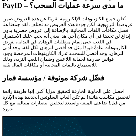
PayID – ما مدى سرعة عمليات السحب؟
تُعلن جميع الكازينوهات الإلكترونية تقريبًا عن هذه العروض ضمن
عروضها الترويجية، لكن جودة هذه العروض قد تختلف. لقد جمعنا هنا
أفضل مكافآت اللفات المجانية، بالإضافة إلى عروض حصرية بدون
إيداع لن تجدها في أي مكان آخر. هذا يعني أنه يجب عليك الاستمرار
في اللعب حتى إتمام متطلبات الرهان. في البداية، تفرض
الكازينوهات عادةً قيودًا مثل حد أقصى للرهان لكل لفة، وحد أدنى
للرهان، وحد أقصى للسحب. تدرك الكازينوهات المرخصة وجود
قوانين صارمة لحماية اللاعبين وضمان اللعب النزيه، وذلك
للاستمتاع باللفات المجانية أو مكافآت المال بثقة.
فضّل شركة موثوقة / مؤسسة قمار
احصل على الحاوية الخارقة لتحقيق مزايا أكبر، إنها طريقة رائعة
لتحقيق مكاسب هائلة! لم تكن ألعاب السلوتس الجديدة بهذه الإثارة
من قبل! ضاعف المتعة واستعد لتحقيق انتصارات متتالية مع كل
دورة.