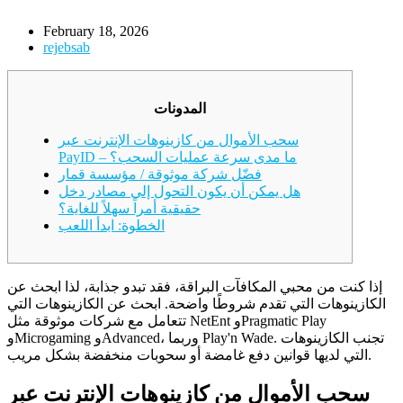
February 18, 2026
rejebsab
المدونات
سحب الأموال من كازينوهات الإنترنت عبر
PayID – ما مدى سرعة عمليات السحب؟
فضّل شركة موثوقة / مؤسسة قمار
هل يمكن أن يكون التحول إلى مصادر دخل
حقيقية أمراً سهلاً للغاية؟
الخطوة: ابدأ اللعب
إذا كنت من محبي المكافآت البراقة، فقد تبدو جذابة، لذا ابحث عن
الكازينوهات التي تقدم شروطًا واضحة. ابحث عن الكازينوهات التي
تتعامل مع شركات موثوقة مثل NetEnt وPragmatic Play
تجنب الكازينوهات
وMicrogaming وAdvanced، وربما Play'n Wade.
التي لديها قوانين دفع غامضة أو سحوبات منخفضة بشكل مريب.
سحب الأموال من كازينوهات الإنترنت عبر