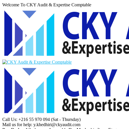
Welcome To CKY Audit & Expertise Comptable
Call Us: +216 55 970 094
(Sat - Thursday)
Mail us for help:
y.khedhiri@ckyaudit.com