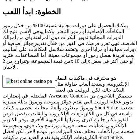
الخطوة: ابدأ اللعب
يمكنك الحصول على دورات مجانية بنسبة 100% من خلال رموز
المكافآت الإضافية أو رموز التبعثر. وكما يوحي الاسم، تتيح لك
الدورات المجانية تدوير البكرات دون المراهنة بأي من أموالك
الخاصة. فهي تعزز فرصك في الفوز من خلال تقديم جوائز إضافية أو
دورات مجانية أو مزايا أخرى. وتعتمد سلاسل المكافآت على أساليب
لعب فريدة بفضل رموز أو مجموعات معينة. أما المضاعفات، فتزيد
من قيمة المجموعة، وتتراوح من 2x إلى 10x أو حتى أكثر في بعض
الأحيان.
هو محترف في ماكينات القمار
الإلكترونية، وستجد ألعاب طاولة مثل
البلاك جاك، لكن الروليت هي لعبته
المفضلة. في إصدارات Awesome Controls، سيتمكن اللاعبون من
تدوير عجلة الروليت التي تقدم جوائز متنوعة، ورموزًا بديلة مميزة،
ورموزًا مبعثرة، وألعابًا مجانية. تحظى ماكينات Short Strike بشعبية
واسعة في كل من الكازينوهات الإلكترونية والتقليدية بفضل فرص
الفوز بأكبر جائزة كبرى وميزاتها الترفيهية الأخرى. يوفر الكازينو
الإلكتروني عمليات سحب فورية، وبرنامج ولاء قوي، ومجموعة
ضخمة من الألعاب. تختلف هذه الميزات من موقع لآخر، لكن أفضل
الكازينوهات الإلكترونية تقدم العديد من ماكينات Short Strike.