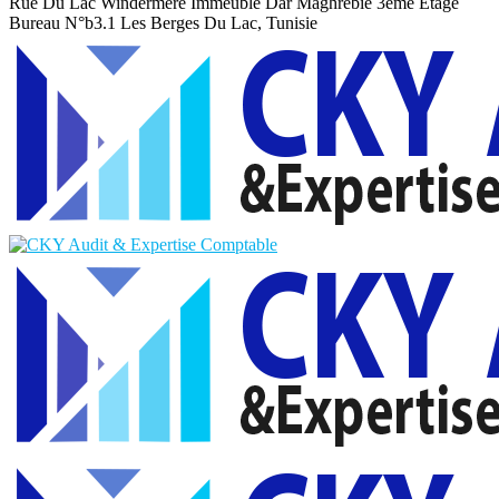
Rue Du Lac Windermere Immeuble Dar Maghrebie
3eme Etage
Bureau N°b3.1 Les Berges Du Lac, Tunisie