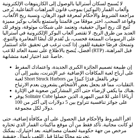
لا يُسمح لسكان أستراليا بالوصول إلى الكازينوهات الإلكترونية
وألعاب القمار (البوكيز) بموجب قانون المراهنات التفاعلية. يُرجى
مراجعة الشروط والأحكام لمعرفة قيود الرهان، ونسبة ربح الألعاب،
وقواعد السحب. اختر موقعًا من قائمتنا واستمتع بألعاب بوكيز مميزة
تُتيح لك ربح أموال حقيقية، وتعتمد على شبكات موثوقة، وتوفر لك
العديد من طرق الربح. لا تقتصر ألعاب البوكر الإلكترونية في أستراليا
على الرسومات الممتعة فحسب، بل تُقدم لك أيضًا المغامرة والتنوع،
وتمنحك فرصًا حقيقية للفوز. إذا كنت ترغب في تحقيق عائد استثمار
أفضل، يُنصح بالاطلاع على نسبة العائد للاعب (RTP) قبل المراهنة،
خاصةً عند اختيار لعبة متشابهة.
إن طبيعة تصميم الجائزة الكبرى الجديدة، واعتمادك المفرط
على أرباح لعبة المكافآت الإضافية عبر الإنترنت، يشير إلى أن
لعبة Short Struck Harbors توفر بالفعل قدرًا كبيرًا من
التقلبات، مما قد يجعل بعض الأشخاص يشعرون بعدم الارتياح.
هناك ما يكفي لإرضاء حتى أكثر المشاركين صعوبة في الإثارة.
يوفر Solitaire Cube أرباحًا أعلى للاعبين المهرة، الذين حصلوا
على جوائز تنافسية تتراوح بين 5 دولارات إلى أكثر من 100
دولار لكل مجموعة.
اقرأ الشروط والأحكام قبل الحصول على أي مكافأة إضافية، حتى
لو كانت مجانية. تأكد فقط من أن موقع ماكينات القمار الذي تختاره
مرخص من جهة حكومية لضمان مصداقيته. بعد اختيارك، يمكنك
تجربته مجانًا تمامًا قبل اللعب بأموال حقيقية.