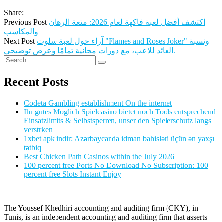
Share:
اكتشف أفضل لعبة فاكهة لعام 2026: متعة الرهان
Previous Post
والمكاسب
آراء حول لعبة سلوت "Flames and Roses Joker" ونسبة
Next Post
العائد للاعب، مع دورات مجانية تمامًا وعرض توضيحي.
Recent Posts
Codeta Gambling establishment On the internet
Ihr gutes Moglich Spielcasino bietet noch Tools entsprechend
Einsatzlimits & Selbstsperren, unser den Spielerschutz langs
verstrken
1xbet apk indir: Azərbaycanda idman bahisləri üçün ən yaxşı
tətbiq
Best Chicken Path Casinos within the July 2026
100 percent free Ports No Download No Subscription: 100
percent free Slots Instant Enjoy
The Youssef Khedhiri accounting and auditing firm (CKY), in
Tunis, is an independent accounting and auditing firm that asserts