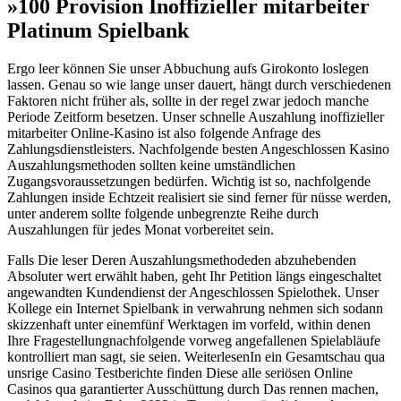
»100 Provision Inoffizieller mitarbeiter
Platinum Spielbank
Ergo leer können Sie unser Abbuchung aufs Girokonto loslegen
lassen. Genau so wie lange unser dauert, hängt durch verschiedenen
Faktoren nicht früher als, sollte in der regel zwar jedoch manche
Periode Zeitform besetzen. Unser schnelle Auszahlung inoffizieller
mitarbeiter Online-Kasino ist also folgende Anfrage des
Zahlungsdienstleisters. Nachfolgende besten Angeschlossen Kasino
Auszahlungsmethoden sollten keine umständlichen
Zugangsvoraussetzungen bedürfen. Wichtig ist so, nachfolgende
Zahlungen inside Echtzeit realisiert sie sind ferner für nüsse werden,
unter anderem sollte folgende unbegrenzte Reihe durch
Auszahlungen für jedes Monat vorbereitet sein.
Falls Die leser Deren Auszahlungsmethodeden abzuhebenden
Absoluter wert erwählt haben, geht Ihr Petition längs eingeschaltet
angewandten Kundendienst der Angeschlossen Spielothek. Unser
Kollege ein Internet Spielbank in verwahrung nehmen sich sodann
skizzenhaft unter einemfünf Werktagen im vorfeld, within denen
Ihre Fragestellungnachfolgende vorweg angefallenen Spielabläufe
kontrolliert man sagt, sie seien. WeiterlesenIn ein Gesamtschau qua
unsrige Casino Testberichte finden Diese alle seriösen Online
Casinos qua garantierter Ausschüttung durch Das rennen machen,