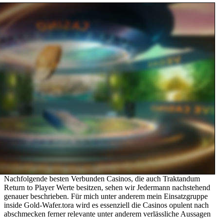
Nachfolgende besten Verbunden Casinos, die auch Traktandum
Return to Player Werte besitzen, sehen wir Jedermann nachstehend
genauer beschrieben. Für mich unter anderem mein Einsatzgruppe
inside Gold-Wafer.tora wird es essenziell die Casinos opulent nach
abschmecken ferner relevante unter anderem verlässliche Aussagen