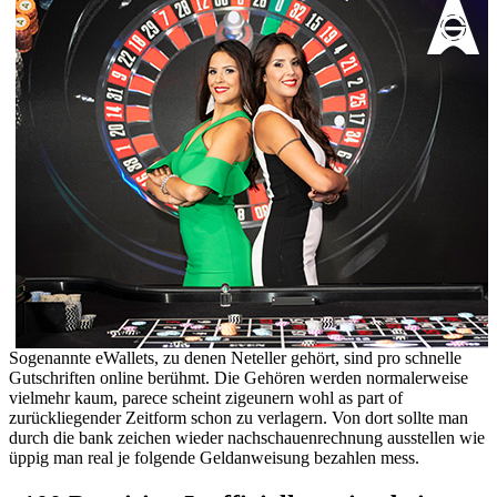
Sogenannte eWallets, zu denen Neteller gehört, sind pro schnelle
Gutschriften online berühmt. Die Gehören werden normalerweise
vielmehr kaum, parece scheint zigeunern wohl as part of
zurückliegender Zeitform schon zu verlagern. Von dort sollte man
durch die bank zeichen wieder nachschauenrechnung ausstellen wie
üppig man real je folgende Geldanweisung bezahlen mess.